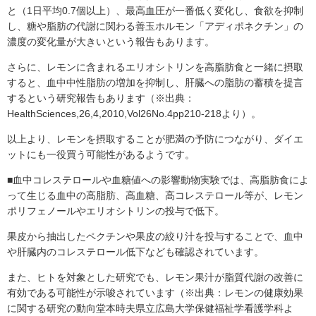
と（1日平均0.7個以上）、最高血圧が一番低く変化し、食欲を抑制
し、糖や脂肪の代謝に関わる善玉ホルモン「アディポネクチン」の
濃度の変化量が大きいという報告もあります。
さらに、レモンに含まれるエリオシトリンを高脂肪食と一緒に摂取
すると、血中中性脂肪の増加を抑制し、肝臓への脂肪の蓄積を提言
するという研究報告もあります（※出典：
HealthSciences,26,4,2010,Vol26No.4pp210-218より）。
以上より、レモンを摂取することが肥満の予防につながり、ダイエ
ットにも一役買う可能性があるようです。
■血中コレステロールや血糖値への影響動物実験では、高脂肪食によ
って生じる血中の高脂肪、高血糖、高コレステロール等が、レモン
ポリフェノールやエリオシトリンの投与で低下。
果皮から抽出したペクチンや果皮の絞り汁を投与することで、血中
や肝臓内のコレステロール低下なども確認されています。
また、ヒトを対象とした研究でも、レモン果汁が脂質代謝の改善に
有効である可能性が示唆されています（※出典：レモンの健康効果
に関する研究の動向堂本時夫県立広島大学保健福祉学看護学科よ