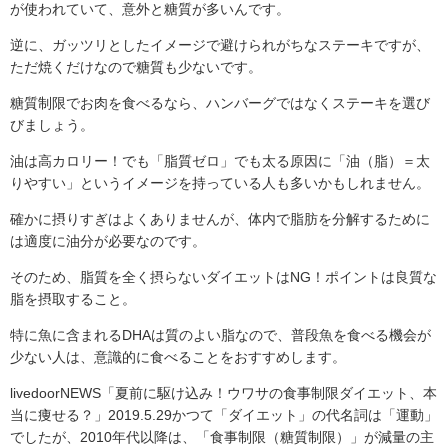
が使われていて、意外と糖質が多いんです。
逆に、ガッツリとしたイメージで避けられがちなステーキですが、
ただ焼くだけなので糖質も少ないです。
糖質制限でお肉を食べるなら、ハンバーグではなくステーキを選び
びましょう。
油は高カロリー！でも「脂質ゼロ」でも太る原因に「油（脂）＝太
りやすい」というイメージを持っている人も多いかもしれません。
確かに摂りすぎはよくありませんが、体内で脂肪を分解するために
は適度に油分が必要なのです。
そのため、脂質を全く摂らないダイエットはNG！ポイントは良質な
脂を摂取すること。
特に魚に含まれるDHAは質のよい脂なので、普段魚を食べる機会が
少ない人は、意識的に食べることをおすすめします。
livedoorNEWS「夏前に駆け込み！ウワサの食事制限ダイエット、本
当に痩せる？」2019.5.29かつて「ダイエット」の代名詞は「運動」
でしたが、2010年代以降は、「食事制限（糖質制限）」が減量の主