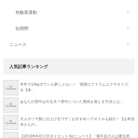
有酸素運動
短期間
ニュース
人気記事ランキング
半年で10kgダウンも夢じゃない！「暗闇エアドラムエクササイズ」
を【体...
あなたの背中は大丈夫？背中についた贅肉を落とす方法とは...
大人のツヤ髪に仕上げるワザ｜おすすめヘアオイルも紹介！【山本浩
未さんの...
【2019年6月17日ダイエット.bizニュース】「寝不足の人は要注意...