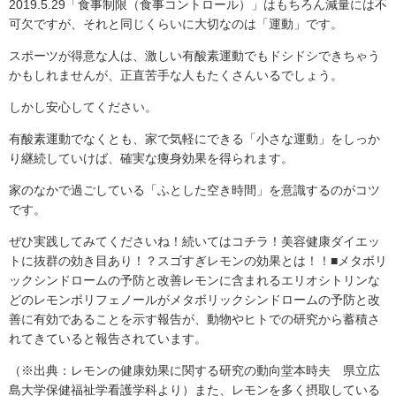
2019.5.29「食事制限（食事コントロール）」はもちろん減量には不
可欠ですが、それと同じくらいに大切なのは「運動」です。
スポーツが得意な人は、激しい有酸素運動でもドシドシできちゃう
かもしれませんが、正直苦手な人もたくさんいるでしょう。
しかし安心してください。
有酸素運動でなくとも、家で気軽にできる「小さな運動」をしっか
り継続していけば、確実な痩身効果を得られます。
家のなかで過ごしている「ふとした空き時間」を意識するのがコツ
です。
ぜひ実践してみてくださいね！続いてはコチラ！美容健康ダイエッ
トに抜群の効き目あり！？スゴすぎレモンの効果とは！！■メタボリ
ックシンドロームの予防と改善レモンに含まれるエリオシトリンな
どのレモンポリフェノールがメタボリックシンドロームの予防と改
善に有効であることを示す報告が、動物やヒトでの研究から蓄積さ
れてきていると報告されています。
（※出典：レモンの健康効果に関する研究の動向堂本時夫 県立広
島大学保健福祉学看護学科より）また、レモンを多く摂取している