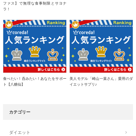
ファス】で無理な食事制限とサヨナ
ラ！
食べたい！呑みたい！あなたをサポー
美人モデル「崎山一葉さん」愛用のダ
ト【八糖仙】
イエットサプリ♪
カテゴリー
ダイエット