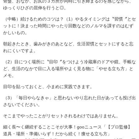
骨盤、おなか、お尻の３カ所が同時に引き締まるのを感じながら、
ゆっくりひざの屈伸を行うと◎。
（中略）続けるためのコツは？（1）やるタイミングは〝習慣〞とセ
ットに！決まった時間にやったり回数などのノルマを課すのはむず
かしいもの。
朝起きたとき、歯みがきのあとなど、生活習慣とセットにすると忘
れにくいですよ。
（2）目につく場所に〝目印〞をつけよう冷蔵庫のドアや鏡、手帳な
ど、生活のなかで目に入る場所やよく見る物に「やせる立ち方」と
メモ。
目印を貼っておくと、小まめに実践できます。
（3）「毎日やらなきゃ」と思わないやり忘れた日があっても投げ出
さないでください。
そこまでやったことがリセットされるわけではありません。
細く長〜く継続することこそが大事！gooニュース「【プロ監修】
道具・場所・準備いらず！だから続く！痩せる立ち方」