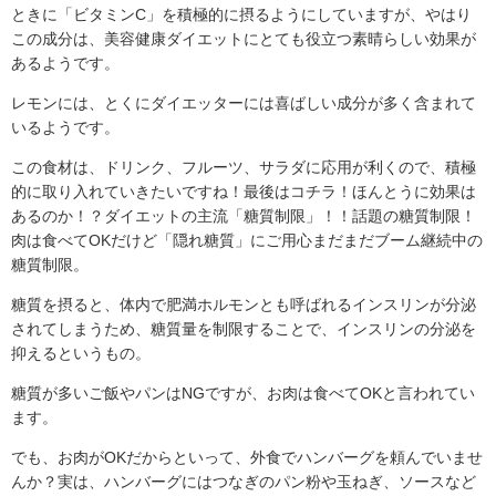
ときに「ビタミンC」を積極的に摂るようにしていますが、やはり
この成分は、美容健康ダイエットにとても役立つ素晴らしい効果が
あるようです。
レモンには、とくにダイエッターには喜ばしい成分が多く含まれて
いるようです。
この食材は、ドリンク、フルーツ、サラダに応用が利くので、積極
的に取り入れていきたいですね！最後はコチラ！ほんとうに効果は
あるのか！？ダイエットの主流「糖質制限」！！話題の糖質制限！
肉は食べてOKだけど「隠れ糖質」にご用心まだまだブーム継続中の
糖質制限。
糖質を摂ると、体内で肥満ホルモンとも呼ばれるインスリンが分泌
されてしまうため、糖質量を制限することで、インスリンの分泌を
抑えるというもの。
糖質が多いご飯やパンはNGですが、お肉は食べてOKと言われてい
ます。
でも、お肉がOKだからといって、外食でハンバーグを頼んでいませ
んか？実は、ハンバーグにはつなぎのパン粉や玉ねぎ、ソースなど