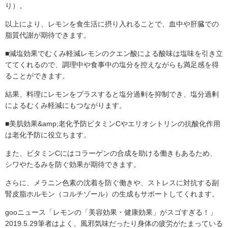
り）。
以上により、レモンを食生活に摂り入れることで、血中や肝臓での
脂質代謝が期待できます。
■減塩効果でむくみ軽減レモンのクエン酸による酸味は塩味を引き立
ててくれるので、調理中や食事中の塩分を控えながらも満足感を得
ることができます。
結果、料理にレモンをプラスすると塩分過剰を抑制でき、塩分過剰
によるむくみ軽減にもつながります。
■美肌効果&amp;老化予防ビタミンCやエリオシトリンの抗酸化作用
は老化予防に役立ちます。
また、ビタミンCにはコラーゲンの合成を助ける働きもあるため、
シワやたるみを防ぐ効果が期待できます。
さらに、メラニン色素の沈着を防ぐ働きや、ストレスに対抗する副
腎皮脂ホルモン（コルチゾール）の生成もサポートしてくれます。
gooニュース「レモンの「美容効果・健康効果」がスゴすぎる！」
2019.5.29筆者はよく、風邪気味だったり身体の疲労がたまっている