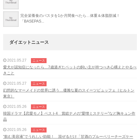
完全栄養食のパスタを1か月間食べたら…体重＆体脂肪減！
「BASEPAS...
ダイエットニュース
2021.05.27
ニュース
愛犬が認知症になったら…7歳過ぎたペットの飼い主が持つべき心構えとやるべ
きこと
2021.05.27
ニュース
幻想的なマーメイドの世界に誘う…優雅な夏のスイーツビュッフェ［ヒルトン
東京］
2021.05.26
ニュース
韓国ドラマ【恋愛モノ】ベスト4 賞総ナメの“愛憎ミステリー”など胸キュン作
品
2021.05.26
ニュース
“飲む美容液”でうれしい効能！ 混ぜるだけ「甘酒のブルーベリーチーズケー