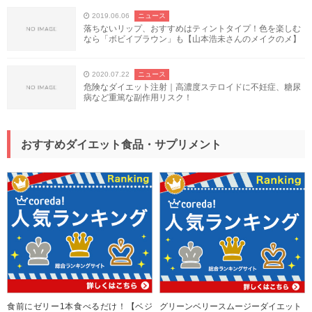
2019.06.06
ニュース
落ちないリップ、おすすめはティントタイプ！色を楽しむ
なら「ボビイブラウン」も【山本浩未さんのメイクのメ】
2020.07.22
ニュース
危険なダイエット注射｜高濃度ステロイドに不妊症、糖尿
病など重篤な副作用リスク！
おすすめダイエット食品・サプリメント
食前にゼリー1本食べるだけ！【ベジ
グリーンベリースムージーダイエット