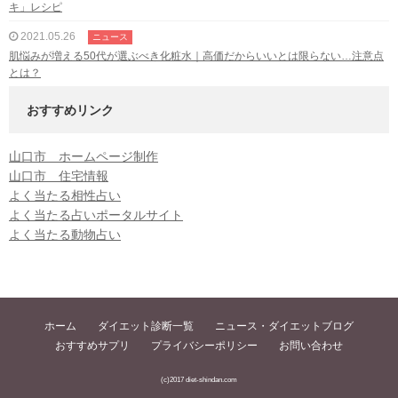
キ」レシピ
2021.05.26
ニュース
肌悩みが増える50代が選ぶべき化粧水｜高価だからいいとは限らない…注意点
とは？
おすすめリンク
山口市 ホームページ制作
山口市 住宅情報
よく当たる相性占い
よく当たる占いポータルサイト
よく当たる動物占い
ホーム
ダイエット診断一覧
ニュース・ダイエットブログ
おすすめサプリ
プライバシーポリシー
お問い合わせ
(c)2017 diet-shindan.com