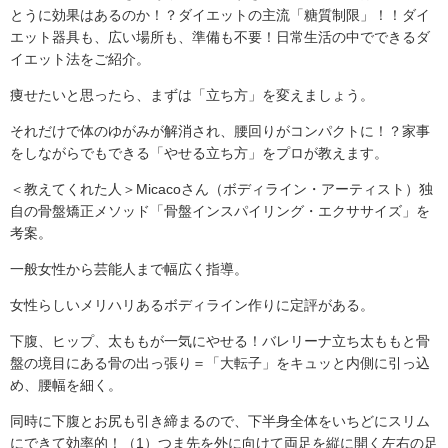
とうに効果はあるのか！？ダイエットの主流「糖質制限」！！ダイ
エット器具も、広い場所も、準備も不要！日常生活の中でできるダ
イエット法をご紹介。
痩せたいと思ったら、まずは「立ち方」を変えましょう。
それだけで体のゆがみが解消され、腰回りがコンパクトに！？家事
をしながらでもできる「やせる立ち方」をプロが教えます。
＜教えてくれた人＞Micacoさん（ボディライン・アーティスト）独
自の骨盤矯正メソッド「骨盤インスパイリング・エクササイズ」を
考案。
一般女性から芸能人まで幅広く指導。
女性らしいメリハリあるボディライン作りに定評がある。
下腹、ヒップ、太ももが一気にやせる！バレリーナ立ち太ももと骨
盤の境目にある骨の出っ張り＝「大転子」をキュッと内側に引っ込
め、腰幅を細く。
同時に下腹とお尻も引き締まるので、下半身全体をいちどにスリム
にできて効率的！（1）つま先を外に向けて両足を縦に開く左右の足