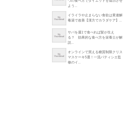
つの食べ方でダイエットを成功させ
よう...
イライラや止まらない食欲は黄連解
毒湯で改善【漢方でカラダケア】...
サバを週1で食べれば髪が生え
る？ 効果的な食べ方を栄養士が解
説...
オンラインで買える糖質制限クリス
マスケーキ5選！一流パティシエ監
修のイ...