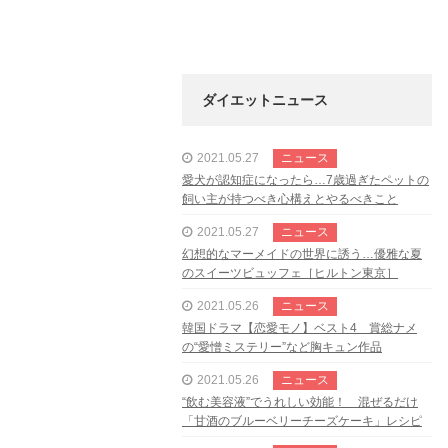
ダイエットニュース
2021.05.27
ニュース
愛犬が認知症になったら…7歳過ぎたペットの
飼い主が持つべき心構えとやるべきこと
2021.05.27
ニュース
幻想的なマーメイドの世界に誘う…優雅な夏
のスイーツビュッフェ［ヒルトン東京］
2021.05.26
ニュース
韓国ドラマ【恋愛モノ】ベスト4 賞総ナメ
の“愛憎ミステリー”など胸キュン作品
2021.05.26
ニュース
“飲む美容液”でうれしい効能！ 混ぜるだけ
「甘酒のブルーベリーチーズケーキ」レシピ