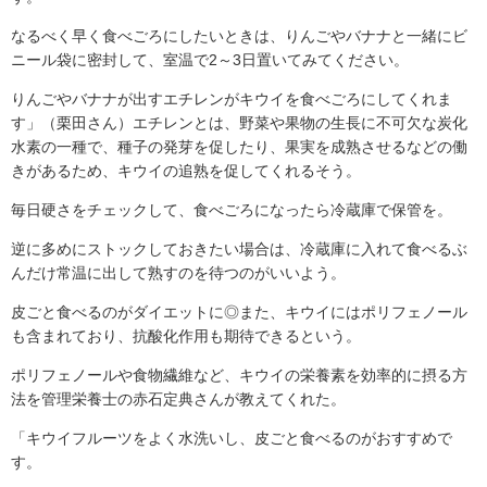
なるべく早く食べごろにしたいときは、りんごやバナナと一緒にビ
ニール袋に密封して、室温で2～3日置いてみてください。
りんごやバナナが出すエチレンがキウイを食べごろにしてくれま
す」（栗田さん）エチレンとは、野菜や果物の生長に不可欠な炭化
水素の一種で、種子の発芽を促したり、果実を成熟させるなどの働
きがあるため、キウイの追熟を促してくれるそう。
毎日硬さをチェックして、食べごろになったら冷蔵庫で保管を。
逆に多めにストックしておきたい場合は、冷蔵庫に入れて食べるぶ
んだけ常温に出して熟すのを待つのがいいよう。
皮ごと食べるのがダイエットに◎また、キウイにはポリフェノール
も含まれており、抗酸化作用も期待できるという。
ポリフェノールや食物繊維など、キウイの栄養素を効率的に摂る方
法を管理栄養士の赤石定典さんが教えてくれた。
「キウイフルーツをよく水洗いし、皮ごと食べるのがおすすめで
す。