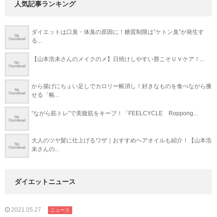
人気記事ランキング
ダイエットは口臭・体臭の原因に！糖質制限は”ケトン臭”が発生す
る...
【山本浩未さんのメイクのメ】日焼けしやすい唇こそＵＶケア！...
から揚げにちょい足しでカロリー帳消し！好きなものを食べながら痩
せる「帳...
“ながら筋トレ”で美腹筋をキープ！「FEELCYCLE Roppong...
大人のツヤ髪に仕上げるワザ｜おすすめヘアオイルも紹介！【山本浩
未さんの...
ダイエットニュース
2021.05.27
ニュース