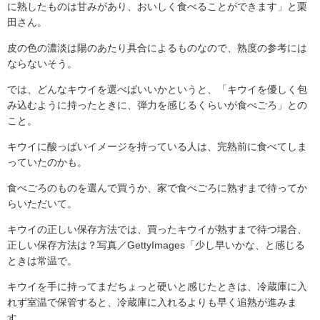
に熟したものは甘みがあり、おいしく食べることができます」と栗
田さん。
皮の色の濃淡は陽のあたり具合によるものなので、熟度の参考には
ならないそう。
では、どんなキウイを選べばいいかというと、「キウイを優しく包
み込むように持ったときに、弾力を感じるくらいが食べごろ」との
こと。
キウイに酸っぱいイメージを持っている人は、完熟前に食べてしま
っていたのかも。
食べごろのものを選んで買うか、家で食べごろに熟すまで待ってか
らいただいて。
キウイの正しい保存方法では、買ったキウイが熟すまで待つ場合、
正しい保存方法は？写真／GettyImages「少し早いかな、と感じる
ときは常温で。
キウイを手に持ってまだちょっと硬いと感じたときは、冷蔵庫に入
れず室温で保管すると、冷蔵庫に入れるよりも早く追熟が進みま
す。