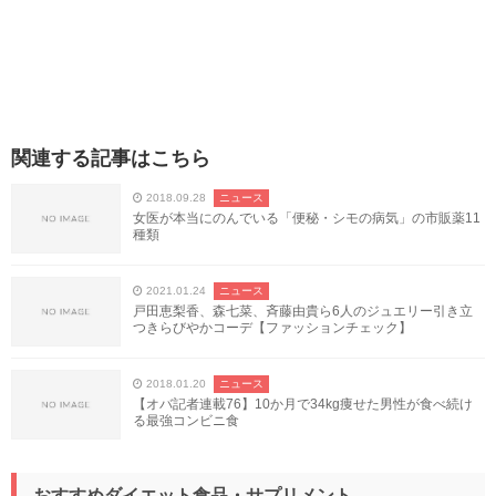
関連する記事はこちら
2018.09.28
ニュース
女医が本当にのんでいる「便秘・シモの病気」の市販薬11
種類
2021.01.24
ニュース
戸田恵梨香、森七菜、斉藤由貴ら6人のジュエリー引き立
つきらびやかコーデ【ファッションチェック】
2018.01.20
ニュース
【オバ記者連載76】10か月で34kg痩せた男性が食べ続け
る最強コンビニ食
おすすめダイエット食品・サプリメント