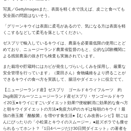
写真／GettyImagesまた、表面を軽く水で洗えば、皮ごと食べても
安全面の問題はないそう。
「グリーンキウイは表面に柔毛があるので、気になる方は表面を軽
くこするなどして柔毛を落としてください。
ゼスプリで輸入しているキウイは、農薬を必要最低限の使用にとど
めており、ニュージーランド農業省監督のもと、公的な試験機関に
よる残留農薬の抜き打ち検査も実施されています。
また栽培や貯蔵時にはカビが発生しづらいしくみを採用し、厳重な
安全管理を行っています」（栗田さん）食物繊維をより摂ることが
できるキウイの食べ方を実践して、腸活やダイエットに役立てて。
【ニュージーランド産】ゼスプリ ゴールドキウイフルーツ 約
2kg南国フルーツニュージーランド産ゼスプリ・サンゴールドキウ
イ20玉●キウイにすごいダイエット効果!?便秘解消に効果的な食べ方
と朝キウイダイエットの方法●免疫力UPのカギは毎朝のキウイ！最
強の善玉菌「酪酸菌」を増やす食生活●【むくみ改善レシピ】朝ごは
んにぴったりの「小松菜とキウイのスムージー」●超ズボラでも痩せ
られるってホント？『1日4ページだけ30日間ダイエット』の著者を