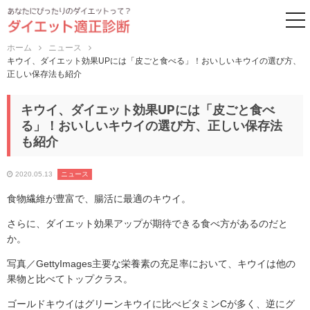
to
ホーム
ニュース
キウイ、ダイエット効果UPには「皮ごと食べる」！おいしいキウイの選び方、
正しい保存法も紹介
キウイ、ダイエット効果UPには「皮ごと食べ
る」！おいしいキウイの選び方、正しい保存法
も紹介
2020.05.13
ニュース
食物繊維が豊富で、腸活に最適のキウイ。
さらに、ダイエット効果アップが期待できる食べ方があるのだと
か。
写真／GettyImages主要な栄養素の充足率において、キウイは他の
果物と比べてトップクラス。
ゴールドキウイはグリーンキウイに比べビタミンCが多く、逆にグ