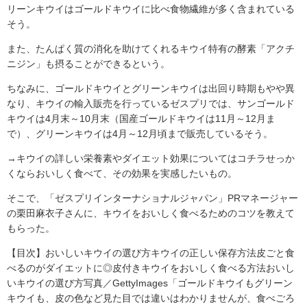
リーンキウイはゴールドキウイに比べ食物繊維が多く含まれている
そう。
また、たんぱく質の消化を助けてくれるキウイ特有の酵素「アクチ
ニジン」も摂ることができるという。
ちなみに、ゴールドキウイとグリーンキウイは出回り時期もやや異
なり、キウイの輸入販売を行っているゼスプリでは、サンゴールド
キウイは4月末～10月末（国産ゴールドキウイは11月～12月ま
で）、グリーンキウイは4月～12月頃まで販売しているそう。
→キウイの詳しい栄養素やダイエット効果についてはコチラせっか
くならおいしく食べて、その効果を実感したいもの。
そこで、「ゼスプリインターナショナルジャパン」PRマネージャー
の栗田麻衣子さんに、キウイをおいしく食べるためのコツを教えて
もらった。
【目次】おいしいキウイの選び方キウイの正しい保存方法皮ごと食
べるのがダイエットに◎皮付きキウイをおいしく食べる方法おいし
いキウイの選び方写真／GettyImages「ゴールドキウイもグリーン
キウイも、皮の色など見た目では違いはわかりませんが、食べごろ