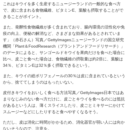
これはキウイを多く生産するニュージーランドの一般的な食べ方
で、皮に含まれる食物繊維、ビタミンE、葉酸も摂取することがで
きることがポイント。
また、発酵性食物繊維が多く含まれており、腸内環境の活性化や免
疫の向上、便秘の解消など、さまざまな効果があるとされていま
す」（赤石さん）写真／GettyImagesニュージーランドの国立研究
機関「Plant＆FoodResearch（プラントアンドフードリサーチ）」
のデータによると、サンゴールドキウイを果肉だけを食べた場合に
比べ、皮ごと食べた場合は、食物繊維の摂取量は約2倍に、葉酸は
34％、ビタミンEは32％多く摂取できるという。
また、キウイの総ポリフェノールの30％は皮に含まれているという
から、捨ててしまうのはもったいない。
皮付きキウイをおいしく食べる方法写真／GettyImages日本ではあ
まりなじみのない食べ方だけに、皮ごとキウイを食べるのには抵抗
があるという人は、薄くスライスしたり、皮ごとミキサーにかけて
スムージーなどにしたりすると食べやすくなるそう。
​ただし、皮は消化に時間がかかるため、消化器官が弱い人には向か
ないそうなので、注意を。