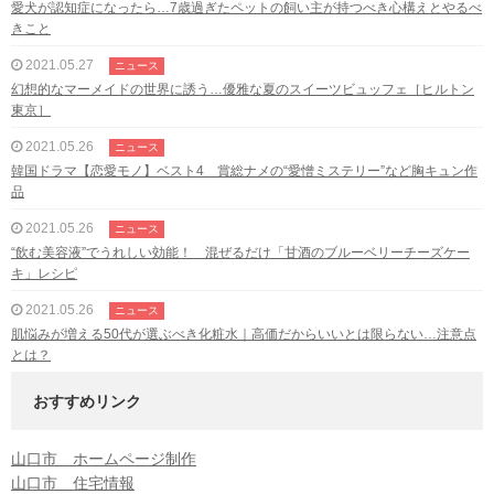
愛犬が認知症になったら…7歳過ぎたペットの飼い主が持つべき心構えとやるべ
きこと
2021.05.27
ニュース
幻想的なマーメイドの世界に誘う…優雅な夏のスイーツビュッフェ［ヒルトン
東京］
2021.05.26
ニュース
韓国ドラマ【恋愛モノ】ベスト4 賞総ナメの“愛憎ミステリー”など胸キュン作
品
2021.05.26
ニュース
“飲む美容液”でうれしい効能！ 混ぜるだけ「甘酒のブルーベリーチーズケー
キ」レシピ
2021.05.26
ニュース
肌悩みが増える50代が選ぶべき化粧水｜高価だからいいとは限らない…注意点
とは？
おすすめリンク
山口市 ホームページ制作
山口市 住宅情報