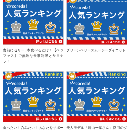
食前にゼリー1本食べるだけ！【ベジ
グリーンベリースムージーダイエット
ファス】で無理な食事制限とサヨナ
ラ！
食べたい！呑みたい！あなたをサポー
美人モデル「崎山一葉さん」愛用のダ