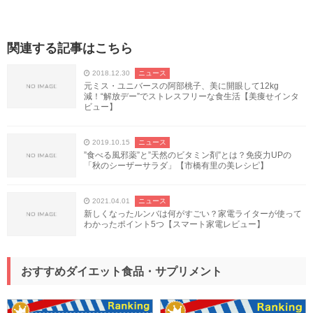
関連する記事はこちら
2018.12.30
ニュース
元ミス・ユニバースの阿部桃子、美に開眼して12kg
減！“解放デー”でストレスフリーな食生活【美痩せインタ
ビュー】
2019.10.15
ニュース
”食べる風邪薬”と”天然のビタミン剤”とは？免疫力UPの
「秋のシーザーサラダ」【市橋有里の美レシピ】
2021.04.01
ニュース
新しくなったルンバは何がすごい？家電ライターが使って
わかったポイント5つ【スマート家電レビュー】
おすすめダイエット食品・サプリメント