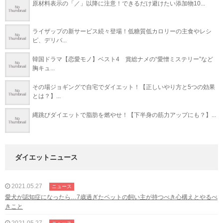
原材料表示の「／」以降に注意！できるだけ避けたい添加物10...
ライザップの新サービス続々登場！低糖質低カロリーの主食やレシ
ピ、デリバ...
韓国ドラマ【恋愛モノ】ベスト4 賞総ナメの“愛憎ミステリー”など
胸キュ...
その場ジョギングで自宅でダイエット！【正しいやり方と5つの効果
とは？】...
縄跳びダイエットで脂肪を燃やせ！【下半身の筋力アップにも？】...
ダイエットニュース
2021.05.27
ニュース
愛犬が認知症になったら…7歳過ぎたペットの飼い主が持つべき心構えとやるべ
きこと
2021.05.27