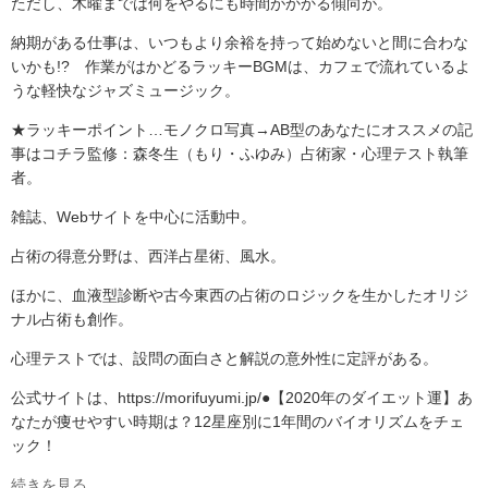
ただし、木曜までは何をやるにも時間がかかる傾向が。
納期がある仕事は、いつもより余裕を持って始めないと間に合わな
いかも!? 作業がはかどるラッキーBGMは、カフェで流れているよ
うな軽快なジャズミュージック。
★ラッキーポイント…モノクロ写真→AB型のあなたにオススメの記
事はコチラ監修：森冬生（もり・ふゆみ）占術家・心理テスト執筆
者。
雑誌、Webサイトを中心に活動中。
占術の得意分野は、西洋占星術、風水。
ほかに、血液型診断や古今東西の占術のロジックを生かしたオリジ
ナル占術も創作。
心理テストでは、設問の面白さと解説の意外性に定評がある。
公式サイトは、https://morifuyumi.jp/●【2020年のダイエット運】あ
なたが痩せやすい時期は？12星座別に1年間のバイオリズムをチェ
ック！
続きを見る