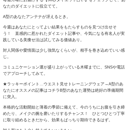
なたのダイエットに役立てて。
A型のあなたアンテナが冴えるとき。
今週はあなたにとってよい結果をもたらすものを見つけ出せそ
う！ 直感的に惹かれたダイエット記事や、今気になる有名人が実
践している美痩せ法は試してみる価値あり。
対人関係や愛情面は少し強気なくらいが、相手を巻き込めていい感
じ。
コミュニケーション運が盛り上がっている木曜までに、SNSや電話
でアプローチしてみて。
★ラッキーポイント…ウエスト見せトレーニングウェア→A型のあ
なたにオススメの記事はコチラB型のあなた運勢は絶好の準備期間
に突入。
本格的な活動開始と薄着の季節に備えて、今のうちにお腹を引き締
めたり、メイクの腕を磨いたりするチャンス！ ひとつひとつ丁寧
に取り組めるときだから、効果もばっちり期待できるはず。