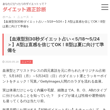
to
ホーム
ニュース
【血液型別30秒ダイエット占い＜5/18〜5/24＞】A型は直感を信じてOK！B型
は夏に向けて準備を
【血液型別30秒ダイエット占い＜5/18〜5/24
＞】A型は直感を信じてOK！B型は夏に向けて準
備を
2020.05.18
ニュース
血液型とアリストテレスの四元素説を元に作られたオリジナル占術
で、5月18日（月）～5月24日（日）のダイエット運とラッキーポイ
ントをチェック！写真／GettyImages人間のカラダを流れる血液。
実は体液だけじゃなく内臓や毛髪、細胞までA、B、O、ABのタイプ
に分けられることを知っていた？ タイプが違えば性格や運勢傾向
も違ってくるのは当たり前。
毎週月曜にお届けする【30秒ダイエット占い】をチェックして、あ