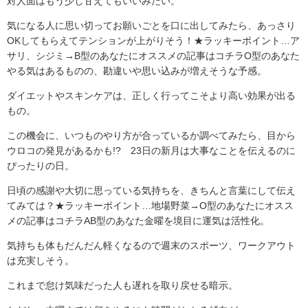
対人面はもう少し甘えてもいいみたい。
気になる人に思い切ってお願いごとを口に出してみたら、あっさり
OKしてもらえてテンションが上がりそう！★ラッキーポイント…ア
サリ、シジミ→B型のあなたにオススメの記事はコチラO型のあなた
やる気はあるものの、勘違いや思い込みが増えそうな予感。
ダイエットやスキンケアは、正しく行ってこそより高い効果が出る
もの。
この機会に、いつものやり方が合っているか調べてみたら、目から
ウロコの発見があるかも!? 23日の新月は大事なことを伝えるのに
ぴったりの日。
日頃の感謝や大切に思っている気持ちを、きちんと言葉にして伝え
てみては？★ラッキーポイント…地場野菜→O型のあなたにオスス
メの記事はコチラAB型のあなた金曜を境目に運気は活性化。
気持ちも体もだんだん軽くなるので週末のスポーツ、ワークアウト
は充実しそう。
これまで怠け気味だった人も遅れを取り戻せる暗示。