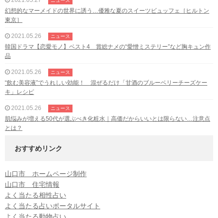
ニュース
幻想的なマーメイドの世界に誘う…優雅な夏のスイーツビュッフェ［ヒルトン
東京］
2021.05.26
ニュース
韓国ドラマ【恋愛モノ】ベスト4 賞総ナメの“愛憎ミステリー”など胸キュン作
品
2021.05.26
ニュース
“飲む美容液”でうれしい効能！ 混ぜるだけ「甘酒のブルーベリーチーズケー
キ」レシピ
2021.05.26
ニュース
肌悩みが増える50代が選ぶべき化粧水｜高価だからいいとは限らない…注意点
とは？
おすすめリンク
山口市 ホームページ制作
山口市 住宅情報
よく当たる相性占い
よく当たる占いポータルサイト
よく当たる動物占い