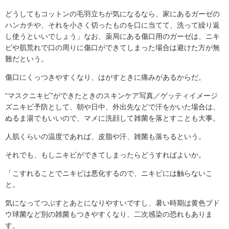
どうしてもコットンの毛羽立ちが気になるなら、家にあるガーゼの
ハンカチや、それを小さく切ったものを口に当てて、洗って繰り返
し使うといいでしょう」なお、薬局にある傷口用のガーゼは、ニキ
ビや肌荒れで口の周りに傷口ができてしまった場合は避けた方が無
難だという。
傷口にくっつきやすくなり、はがすときに痛みがあるからだ。
“マスクニキビ”ができたときのスキンケア写真／ゲッティイメージ
ズニキビ予防として、朝や日中、外出先などで汗をかいた場合は、
ぬるま湯でもいいので、マメに洗顔して雑菌を落とすことも大事。
人肌くらいの温度であれば、皮脂や汗、雑菌も落ちるという。
それでも、もしニキビができてしまったらどうすればよいか。
「こすれることでニキビは悪化するので、ニキビには触らないこ
と。
気になってつぶすとあとになりやすいですし、暑い時期は黄色ブド
ウ球菌など別の雑菌もつきやすくなり、二次感染の恐れもありま
す。