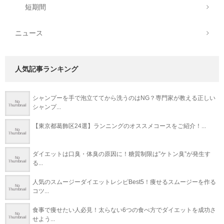
短期間
ニュース
人気記事ランキング
シャンプーを手で泡立ててから洗うのはNG？専門家が教える正しい
シャンプ...
【東京都葛飾区24選】ランニングのオススメコースをご紹介！...
ダイエットは口臭・体臭の原因に！糖質制限は”ケトン臭”が発生す
る...
人気のスムージーダイエットレシピBest5！痩せるスムージーを作る
コツ...
食事で痩せたい人必見！太らない6つの食べ方でダイエットを成功さ
せよう...