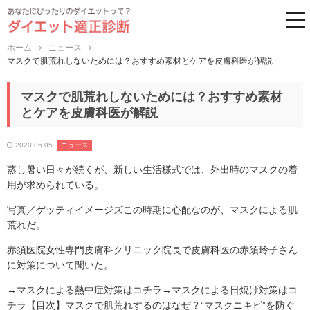
to
ホーム
ニュース
マスクで肌荒れしないためには？おすすめ素材とケアを皮膚科医が解説
マスクで肌荒れしないためには？おすすめ素材
とケアを皮膚科医が解説
2020.06.05
ニュース
蒸し暑い日々が続くが、新しい生活様式では、外出時のマスクの着
用が求められている。
写真／ゲッティイメージズこの時期に心配なのが、マスクによる肌
荒れだ。
赤須医院女性専門皮膚科クリニック院長で皮膚科医の赤須玲子さん
に対策について聞いた。
→マスクによる熱中症対策はコチラ→マスクによる日焼け対策はコ
チラ【目次】マスクで肌荒れするのはなぜ？“マスクニキビ”を防ぐ