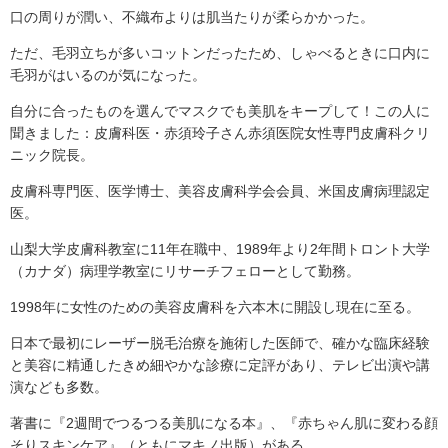
口の周りが潤い、不織布よりは肌当たりが柔らかかった。
ただ、毛羽立ちが多いコットンだったため、しゃべるときに口内に
毛羽がはいるのが気になった。
自分に合ったものを選んでマスクでも美肌をキープして！この人に
聞きました：皮膚科医・赤須玲子さん赤須医院女性専門皮膚科クリ
ニック院長。
皮膚科専門医、医学博士、美容皮膚科学会会員、米国皮膚病理認定
医。
山梨大学皮膚科教室に11年在職中、1989年より2年間トロント大学
（カナダ）病理学教室にリサーチフェローとして勤務。
1998年に女性のための美容皮膚科を六本木に開設し現在に至る。
日本で最初にレーザー脱毛治療を施術した医師で、確かな臨床経験
と美容に精通したきめ細やかな診療に定評があり、テレビ出演や講
演なども多数。
著書に『2週間でつるつる美肌になる本』、『赤ちゃん肌に変わる顔
そりスキンケア』（ともにマキノ出版）がある。