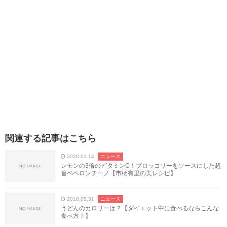
関連する記事はこちら
2020.01.14
ニュース
レモンの3倍のビタミンC！ブロッコリーをソースにした超
旨ペペロンチーノ【市橋有里の美レシピ】
2018.05.31
ニュース
うどんのカロリーは？【ダイエット中に食べるならこんな
食べ方！】