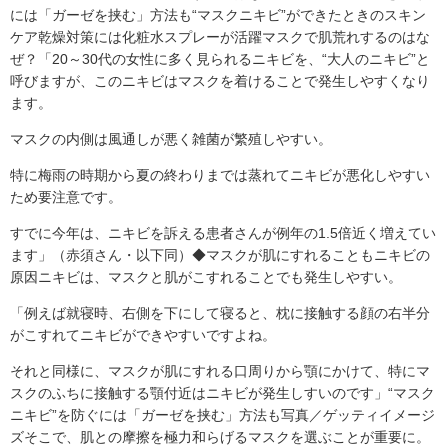
には「ガーゼを挟む」方法も“マスクニキビ”ができたときのスキン
ケア乾燥対策には化粧水スプレーが活躍マスクで肌荒れするのはな
ぜ？「20～30代の女性に多く見られるニキビを、“大人のニキビ”と
呼びますが、このニキビはマスクを着けることで発生しやすくなり
ます。
マスクの内側は風通しが悪く雑菌が繁殖しやすい。
特に梅雨の時期から夏の終わりまでは蒸れてニキビが悪化しやすい
ため要注意です。
すでに今年は、ニキビを訴える患者さんが例年の1.5倍近く増えてい
ます」（赤須さん・以下同）◆マスクが肌にすれることもニキビの
原因ニキビは、マスクと肌がこすれることでも発生しやすい。
「例えば就寝時、右側を下にして寝ると、枕に接触する顔の右半分
がこすれてニキビができやすいですよね。
それと同様に、マスクが肌にすれる口周りから顎にかけて、特にマ
スクのふちに接触する顎付近はニキビが発生しすいのです」“マスク
ニキビ”を防ぐには「ガーゼを挟む」方法も写真／ゲッティイメージ
ズそこで、肌との摩擦を極力和らげるマスクを選ぶことが重要に。