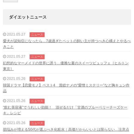
ダイエットニュース
2021.05.27
ニュース
愛犬が認知症になったら…7歳過ぎたペットの飼い主が持つべき心構えとやるべ
きこと
2021.05.27
ニュース
幻想的なマーメイドの世界に誘う…優雅な夏のスイーツビュッフェ［ヒルトン
東京］
2021.05.26
ニュース
韓国ドラマ【恋愛モノ】ベスト4 賞総ナメの“愛憎ミステリー”など胸キュン作
品
2021.05.26
ニュース
“飲む美容液”でうれしい効能！ 混ぜるだけ「甘酒のブルーベリーチーズケー
キ」レシピ
2021.05.26
ニュース
肌悩みが増える50代が選ぶべき化粧水｜高価だからいいとは限らない…注意点