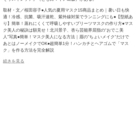
取材・文／桜田容子●人気の夏用マスク15商品まとめ｜暑い日も快
適！冷感、抗菌、吸汗速乾、紫外線対策でランニングにも●【型紙あ
り】簡単！蒸れにくくて呼吸しやすいプリーツマスクの作り方●マス
ク美人の秘訣は額見せ！北川景子、杏ら芸能界屈指の“おでこ美
人”写真●簡単！マスク美人になる方法｜眉の”ちょいメイク”だけで
あとはノーメイクでOK●超簡単1分！ハンカチとヘアゴムで「マス
ク」を作る方法を完全解説
続きを見る