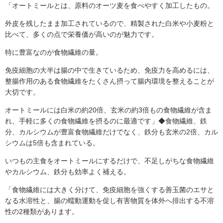
「オートミールとは、原料のオーツ麦を食べやすく加工したもの。
外皮を残したまま加工されているので、精製された白米や小麦粉と
比べて、多くの点で栄養価が高いのが魅力です。
特に豊富なのが食物繊維の量。
免疫細胞の大半は腸の中で生きているため、免疫力を高めるには、
整腸作用のある食物繊維をたくさん摂って腸内環境を整えることが
大切です。
オートミールには白米の約20倍、玄米の約3倍もの食物繊維が含ま
れ、手軽に多くの食物繊維を摂るのに最適です」◆食物繊維、鉄
分、カルシウムが豊富食物繊維だけでなく、鉄分も玄米の2倍、カル
シウムは5倍も含まれている。
いつもの主食をオートミールにするだけで、不足しがちな食物繊維
やカルシウム、鉄分も効率よく補える。
「食物繊維には大きく分けて、免疫細胞を強くする善玉菌のエサと
なる水溶性と、腸の蠕動運動を促し有害物質を体外へ排出する不溶
性の2種類があります。