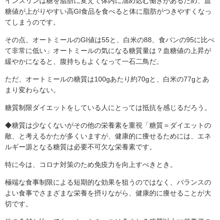
インスリンは糖を脂肪に変えて体内に溜め込む働きがあるため、血
糖値が上がりやすい高GI食品を食べると体に脂肪がつきやすくなっ
てしまうのです。
その点、オートミールのGI値は55と、白米の88、食パンの95に比べ
て非常に低い」オートミールの気になる糖質量は？血糖値の上昇が
緩やかになると、腹持ちもよくなって一石二鳥だ。
ただ、オートミールの糖質は100gあたり約70gと、白米の77gとあ
まり変わらない。
糖質制限ダイエットをしている人にとっては抵抗を感じるだろう。
◆糖質は少なくないがその他の栄養素を重視「糖質＝ダイエットの
敵、と考えるかたが多くいますが、健康的に痩せるためには、エネ
ルギー源となる糖質は必要不可欠な栄養素です。
特に今は、コロナ対策のため免疫力を向上すべきとき。
極端な食事制限による短期的な効果を狙うのではなく、バランスの
よい食事でさまざまな栄養を摂りながら、健康的に痩せることが大
切です。