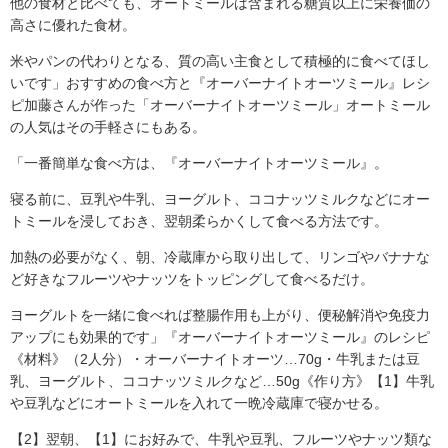
他の食材と比べても、オートミールは含まれる糖質以上に栄養価の
高さに優れた食材。
米やパンの代わりとなる、質の高い主食として積極的に食べてほし
いです」おすすめの食べ方と『オーバーナイトオーツミール』レシ
ピ加藤さんが作った「オーバーナイトオーツミール」オートミール
の人気はその手軽さにもある。
「一番簡単な食べ方は、『オーバーナイトオーツミール』。
寝る前に、豆乳や牛乳、ヨーグルト、ココナッツミルクなどにオー
トミールを浸しておき、翌朝柔らかくして食べる方法です。
加熱の必要がなく、朝、冷蔵庫から取り出して、リンゴやバナナな
ど好きなフルーツやナッツをトッピングして食べるだけ。
ヨーグルトを一緒に食べれば整腸作用も上がり、便秘解消や免疫力
アップにも効果的です」『オーバーナイトオーツミール』のレシピ
《材料》（2人分）・オーバーナイトオーツ…70g・牛乳または豆
乳、ヨーグルト、ココナッツミルクなど…50g《作り方》【1】牛乳
や豆乳などにオートミールを入れて一晩冷蔵庫で寝かせる。
【2】翌朝、【1】にお好みで、牛乳や豆乳、フルーツやナッツ類な