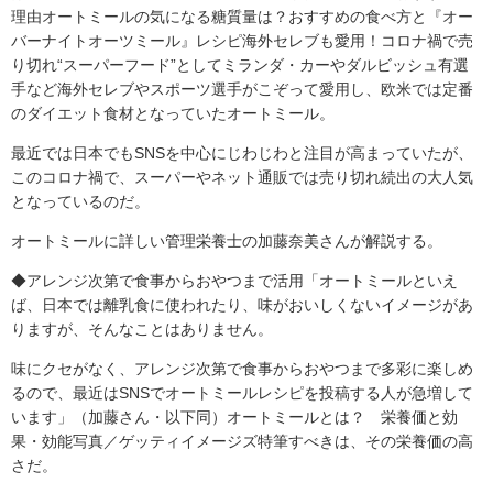
理由オートミールの気になる糖質量は？おすすめの食べ方と『オー
バーナイトオーツミール』レシピ海外セレブも愛用！コロナ禍で売
り切れ“スーパーフード”としてミランダ・カーやダルビッシュ有選
手など海外セレブやスポーツ選手がこぞって愛用し、欧米では定番
のダイエット食材となっていたオートミール。
最近では日本でもSNSを中心にじわじわと注目が高まっていたが、
このコロナ禍で、スーパーやネット通販では売り切れ続出の大人気
となっているのだ。
オートミールに詳しい管理栄養士の加藤奈美さんが解説する。
◆アレンジ次第で食事からおやつまで活用「オートミールといえ
ば、日本では離乳食に使われたり、味がおいしくないイメージがあ
りますが、そんなことはありません。
味にクセがなく、アレンジ次第で食事からおやつまで多彩に楽しめ
るので、最近はSNSでオートミールレシピを投稿する人が急増して
います」（加藤さん・以下同）オートミールとは？ 栄養価と効
果・効能写真／ゲッティイメージズ特筆すべきは、その栄養価の高
さだ。