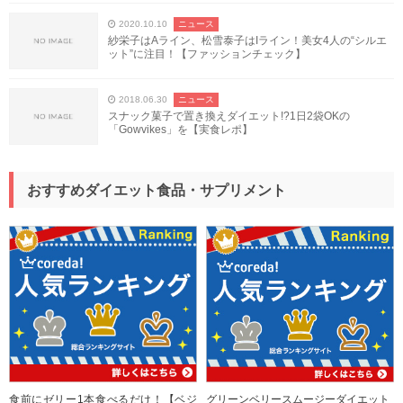
2020.10.10
ニュース
紗栄子はAライン、松雪泰子はIライン！美女4人の“シルエ
ット”に注目！【ファッションチェック】
2018.06.30
ニュース
スナック菓子で置き換えダイエット!?1日2袋OKの
「Gowvikes」を【実食レポ】
おすすめダイエット食品・サプリメント
食前にゼリー1本食べるだけ！【ベジ
グリーンベリースムージーダイエット