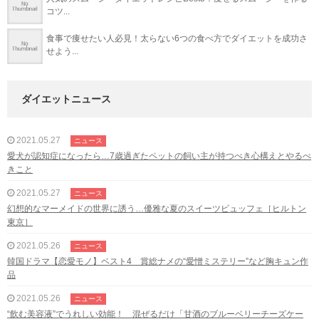
コツ...
食事で痩せたい人必見！太らない6つの食べ方でダイエットを成功さ
せよう...
ダイエットニュース
2021.05.27
ニュース
愛犬が認知症になったら…7歳過ぎたペットの飼い主が持つべき心構えとやるべ
きこと
2021.05.27
ニュース
幻想的なマーメイドの世界に誘う…優雅な夏のスイーツビュッフェ［ヒルトン
東京］
2021.05.26
ニュース
韓国ドラマ【恋愛モノ】ベスト4 賞総ナメの“愛憎ミステリー”など胸キュン作
品
2021.05.26
ニュース
“飲む美容液”でうれしい効能！ 混ぜるだけ「甘酒のブルーベリーチーズケー