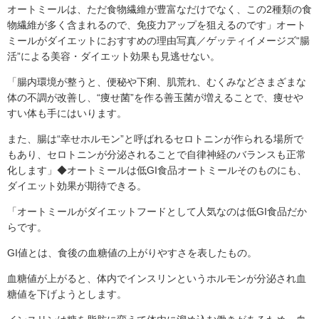
オートミールは、ただ食物繊維が豊富なだけでなく、この2種類の食
物繊維が多く含まれるので、免疫力アップを狙えるのです」オート
ミールがダイエットにおすすめの理由写真／ゲッティイメージズ“腸
活”による美容・ダイエット効果も見逃せない。
「腸内環境が整うと、便秘や下痢、肌荒れ、むくみなどさまざまな
体の不調が改善し、“痩せ菌”を作る善玉菌が増えることで、痩せや
すい体も手にはいります。
また、腸は“幸せホルモン”と呼ばれるセロトニンが作られる場所で
もあり、セロトニンが分泌されることで自律神経のバランスも正常
化します」◆オートミールは低GI食品オートミールそのものにも、
ダイエット効果が期待できる。
「オートミールがダイエットフードとして人気なのは低GI食品だか
らです。
GI値とは、食後の血糖値の上がりやすさを表したもの。
血糖値が上がると、体内でインスリンというホルモンが分泌され血
糖値を下げようとします。