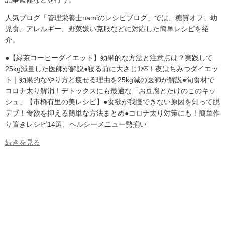
人気ブログ「管理栄養士namiのレシピブログ」では、糖質オフ、幼
児食、アレルギー、野菜嫌い克服などに対応した簡単レシピを紹
介。
●【緑茶コーヒーダイエット】効果的な方法と注意点は？実践して
25kg減量した医師が解説●寝る前に大さじ1杯！夜はちみつダイエッ
ト｜効果的なやり方と痩せる理由を25kg減の医師が解説●旬食材で
コロナ太り解消！デトックスにも最適な「お豆腐とたけのこのキッ
シュ」【市橋有里の美レシピ】●食欲が我慢できない原因を知って脱
デブ！食欲を抑える簡単な方法まとめ●コロナ太り対策にも！簡単作
り置きレシピ14選、ヘルシーメニュー勢揃い
続きを見る