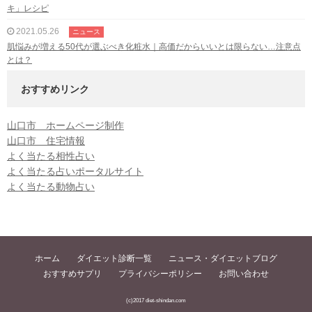
キ」レシピ
2021.05.26
ニュース
肌悩みが増える50代が選ぶべき化粧水｜高価だからいいとは限らない…注意点
とは？
おすすめリンク
山口市 ホームページ制作
山口市 住宅情報
よく当たる相性占い
よく当たる占いポータルサイト
よく当たる動物占い
ホーム
ダイエット診断一覧
ニュース・ダイエットブログ
おすすめサプリ
プライバシーポリシー
お問い合わせ
(c)2017 diet-shindan.com