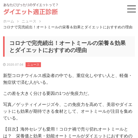
to
ホーム
ニュース
コロナで完売続出！オートミールの栄養＆効果とダイエットにおすすめの理由
コロナで完売続出！オートミールの栄養＆効果
とダイエットにおすすめの理由
2020.07.04
ニュース
新型コロナウイルス感染者の中でも、重症化しやすい人と、軽傷・
無症状で済む人がいる。
この差を大きく分ける要因の1つが免疫力だ。
写真／ゲッティイメージズ今、この免疫力を高めて、美容やダイエ
ットにも効果が期待できる食材として、オートミールが注目を集め
ている。
【目次】海外セレブも愛用！コロナ禍で売り切れオートミールと
は？ 栄養価と効果・効能オートミールがダイエットにおすすめの