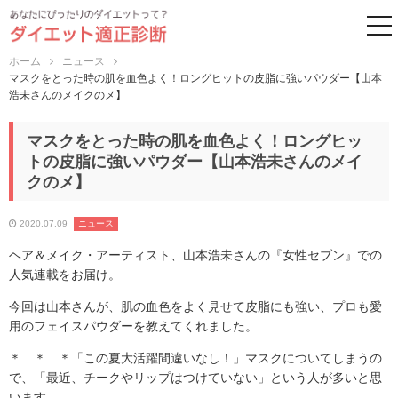
to
ホーム
ニュース
マスクをとった時の肌を血色よく！ロングヒットの皮脂に強いパウダー【山本
浩未さんのメイクのメ】
マスクをとった時の肌を血色よく！ロングヒッ
トの皮脂に強いパウダー【山本浩未さんのメイ
クのメ】
2020.07.09
ニュース
ヘア＆メイク・アーティスト、山本浩未さんの『女性セブン』での
人気連載をお届け。
今回は山本さんが、肌の血色をよく見せて皮脂にも強い、プロも愛
用のフェイスパウダーを教えてくれました。
＊ ＊ ＊「この夏大活躍間違いなし！」マスクについてしまうの
で、「最近、チークやリップはつけていない」という人が多いと思
います。