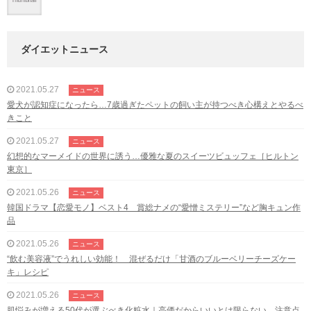
ダイエットニュース
2021.05.27
ニュース
愛犬が認知症になったら…7歳過ぎたペットの飼い主が持つべき心構えとやるべ
きこと
2021.05.27
ニュース
幻想的なマーメイドの世界に誘う…優雅な夏のスイーツビュッフェ［ヒルトン
東京］
2021.05.26
ニュース
韓国ドラマ【恋愛モノ】ベスト4 賞総ナメの“愛憎ミステリー”など胸キュン作
品
2021.05.26
ニュース
“飲む美容液”でうれしい効能！ 混ぜるだけ「甘酒のブルーベリーチーズケー
キ」レシピ
2021.05.26
ニュース
肌悩みが増える50代が選ぶべき化粧水｜高価だからいいとは限らない…注意点