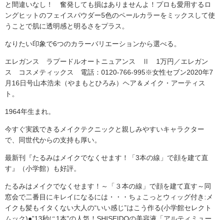
と間違いなし！ 奮発しても損はありませんよ！プロも愛用するロ
ングヒットのフェイスパウダー5色のペールカラーをミックスして使
うことで肌に透明感と明るさをプラス。
なりたい印象で6つのカラーバリエーションから選べる。
エレガンス ラプードルオートニュアンス Ⅱ 1万円／エレガン
ス コスメティックス 電話：0120-766-995※女性セブン2020年7
月16日号山本浩未（やまもとひろみ）ヘア＆メイク・アーティス
ト。
1964年生まれ。
今すぐ実践できるメイクテクニックと親しみやすいキャラクター
で、同世代からの支持も厚い。
最新刊『たるみはメイクでなくせます！「3本の線」で顔を建て直
す』（小学館）も好評。
たるみはメイクでなくせます！～「３本の線」で顔を建て直す～同
窓会で二番目にキレイになるには・・・ちょこっとウィッグ付き:メ
イクも髪もイタくない大人の“いい感じ”はこう作る(小学館セレクト
ムック)●”13秒に1本”の人気！SHISEIDOの美容液「アルティミュー