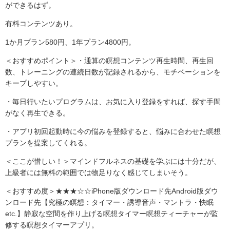
ができるはず。
有料コンテンツあり。
1か月プラン580円、1年プラン4800円。
＜おすすめポイント＞・通算の瞑想コンテンツ再生時間、再生回
数、トレーニングの連続日数が記録されるから、モチベーションを
キープしやすい。
・毎日行いたいプログラムは、お気に入り登録をすれば、探す手間
がなく再生できる。
・アプリ初回起動時に今の悩みを登録すると、悩みに合わせた瞑想
プランを提案してくれる。
＜ここが惜しい！＞マインドフルネスの基礎を学ぶには十分だが、
上級者には無料の範囲では物足りなく感じてしまいそう。
＜おすすめ度＞★★★☆☆iPhone版ダウンロード先Android版ダウ
ンロード先【究極の瞑想：タイマー・誘導音声・マントラ・快眠
etc.】静寂な空間を作り上げる瞑想タイマー瞑想ティーチャーが監
修する瞑想タイマーアプリ。