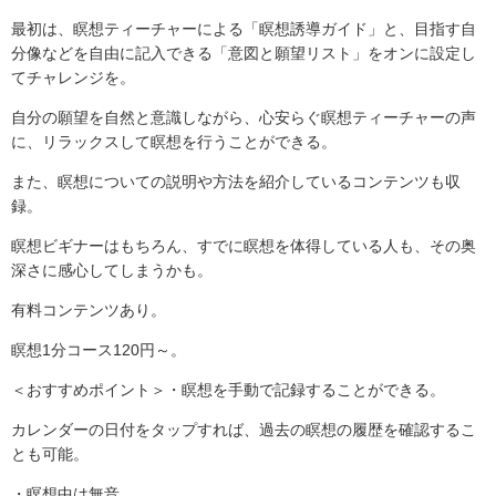
最初は、瞑想ティーチャーによる「瞑想誘導ガイド」と、目指す自
分像などを自由に記入できる「意図と願望リスト」をオンに設定し
てチャレンジを。
自分の願望を自然と意識しながら、心安らぐ瞑想ティーチャーの声
に、リラックスして瞑想を行うことができる。
また、瞑想についての説明や方法を紹介しているコンテンツも収
録。
瞑想ビギナーはもちろん、すでに瞑想を体得している人も、その奥
深さに感心してしまうかも。
有料コンテンツあり。
瞑想1分コース120円～。
＜おすすめポイント＞・瞑想を手動で記録することができる。
カレンダーの日付をタップすれば、過去の瞑想の履歴を確認するこ
とも可能。
・瞑想中は無音。