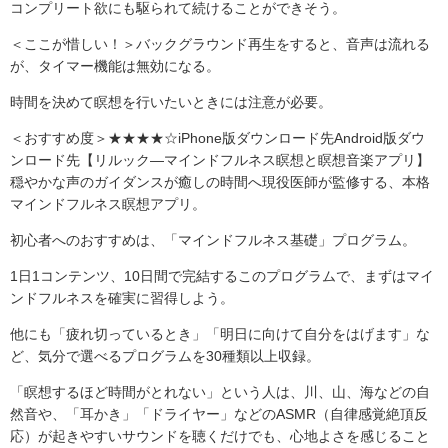
コンプリート欲にも駆られて続けることができそう。
＜ここが惜しい！＞バックグラウンド再生をすると、音声は流れる
が、タイマー機能は無効になる。
時間を決めて瞑想を行いたいときには注意が必要。
＜おすすめ度＞★★★★☆iPhone版ダウンロード先Android版ダウ
ンロード先【リルック―マインドフルネス瞑想と瞑想音楽アプリ】
穏やかな声のガイダンスが癒しの時間へ現役医師が監修する、本格
マインドフルネス瞑想アプリ。
初心者へのおすすめは、「マインドフルネス基礎」プログラム。
1日1コンテンツ、10日間で完結するこのプログラムで、まずはマイ
ンドフルネスを確実に習得しよう。
他にも「疲れ切っているとき」「明日に向けて自分をはげます」な
ど、気分で選べるプログラムを30種類以上収録。
「瞑想するほど時間がとれない」という人は、川、山、海などの自
然音や、「耳かき」「ドライヤー」などのASMR（自律感覚絶頂反
応）が起きやすいサウンドを聴くだけでも、心地よさを感じること