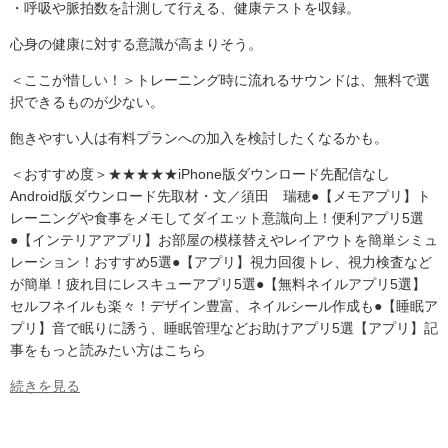
・呼吸や脈拍数を計測して行える、健康テストを収録。
心身の健康に対する意識が高まりそう。
＜ここが惜しい！＞トレーニング時に流れるサウンドは、無料で選
択できるものが少ない。
飽きやすい人は有料プランへの加入を検討したくなるかも。
＜おすすめ度＞★★★★★iPhone版ダウンロード先配信なし
Android版ダウンロード先取材・文／須田 瑞穂●【メモアプリ】ト
レーニングや食事をメモしてダイエット意識向上！便利アプリ5選
●【インテリアアプリ】お部屋の模様替えやレイアウトを簡単シミュ
レーション！おすすめ5選●【アプリ】視力回復トレ、視力検査など
が簡単！疲れ目にレスキューアプリ5選●【無料ネイルアプリ5選】
セルフネイルも楽々！デザイン豊富、ネイルシール作成も●【睡眠ア
プリ】音で眠りに誘う、睡眠管理などお助けアプリ5選【アプリ】記
事をもっと読みたい方はこちら
続きを見る