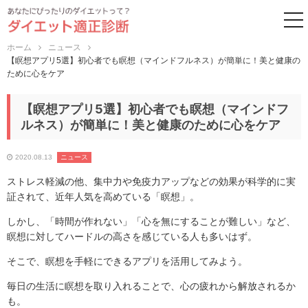
to
ホーム
ニュース
【瞑想アプリ5選】初心者でも瞑想（マインドフルネス）が簡単に！美と健康の
ために心をケア
【瞑想アプリ5選】初心者でも瞑想（マインドフ
ルネス）が簡単に！美と健康のために心をケア
2020.08.13
ニュース
ストレス軽減の他、集中力や免疫力アップなどの効果が科学的に実
証されて、近年人気を高めている「瞑想」。
しかし、「時間が作れない」「心を無にすることが難しい」など、
瞑想に対してハードルの高さを感じている人も多いはず。
そこで、瞑想を手軽にできるアプリを活用してみよう。
毎日の生活に瞑想を取り入れることで、心の疲れから解放されるか
も。