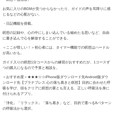
お気に入りのBGMが見つからなかったり、ガイドの声を耳障りに感
じるなどの心配がない。
・日記機能を搭載。
瞑想の記録や、心の中にしまい込んでいる秘めたる思いなど、自由
に書き込んで心を解放することができる。
＜ここが惜しい！＞初心者には、タイマー機能での瞑想はハードル
が高いかも。
ガイド入りの瞑想1分コースからの練習がおすすめだが、1コースず
つの購入になるので予算と相談を。
＜おすすめ度＞★★★☆☆iPhone版ダウンロード先Android版ダウ
ンロード先【プラナブレス:心の落ち着きと瞑想】目的に合わせた呼
吸を学び、頭をクリアに瞑想の要とも言える、正しい呼吸法を身に
付けられるアプリ。
「浄化」「リラックス」「落ち着き」など、目的で選べる8パターン
の呼吸法から選択。