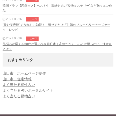
ニュース
韓国ドラマ【恋愛モノ】ベスト4 賞総ナメの“愛憎ミステリー”など胸キュン作
品
2021.05.26
ニュース
“飲む美容液”でうれしい効能！ 混ぜるだけ「甘酒のブルーベリーチーズケー
キ」レシピ
2021.05.26
ニュース
肌悩みが増える50代が選ぶべき化粧水｜高価だからいいとは限らない…注意点
とは？
おすすめリンク
山口市 ホームページ制作
山口市 住宅情報
よく当たる相性占い
よく当たる占いポータルサイト
よく当たる動物占い