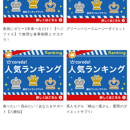
食前にゼリー1本食べるだけ！【ベジ
グリーンベリースムージーダイエット
ファス】で無理な食事制限とサヨナ
ラ！
食べたい！呑みたい！あなたをサポー
美人モデル「崎山一葉さん」愛用のダ
ト【八糖仙】
イエットサプリ♪