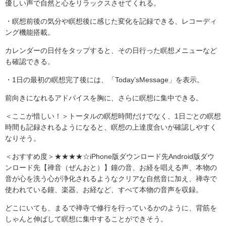
優しい声で自然と心をリラックスさせてくれる。
・瞑想前後の気分や瞑想後に感じた変化を記録できる、レコーディ
ング機能搭載。
カレンダーの日付をタップすると、その日行った瞑想メニューなど
も確認できる。
・1日の最初の瞑想完了後には、「Today’sMessage」を表示。
前向きになれるアドバイスを胸に、さらに瞑想に集中できる。
＜ここが惜しい！＞トータルの瞑想時間だけでなく、1日ごとの瞑想
時間も記録されるようになると、瞑想の上達度合いが確認しやすく
なりそう。
＜おすすめ度＞★★★★☆iPhone版ダウンロード先Android版ダウ
ンロード先【禅音（ぜんおと）】鐘の音、お経を唱える声、本物の
音が心を洗う心が浄化されるようなクリアな自然音に加え、禅寺で
使われている鐘、楽器、お経など、すべて本物の音声を収録。
どこにいても、まるで禅寺で修行を行っているかのように、背筋を
しゃんと伸ばして瞑想に集中することができそう。