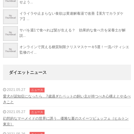
せよう...
イライラや止まらない食欲は黄連解毒湯で改善【漢方でカラダケ
ア】...
サバを週1で食べれば髪が生える？ 効果的な食べ方を栄養士が解
説...
オンラインで買える糖質制限クリスマスケーキ5選！一流パティシエ
監修のイ...
ダイエットニュース
2021.05.27
ニュース
愛犬が認知症になったら…7歳過ぎたペットの飼い主が持つべき心構えとやるべ
きこと
2021.05.27
ニュース
幻想的なマーメイドの世界に誘う…優雅な夏のスイーツビュッフェ［ヒルトン
東京］
2021.05.26