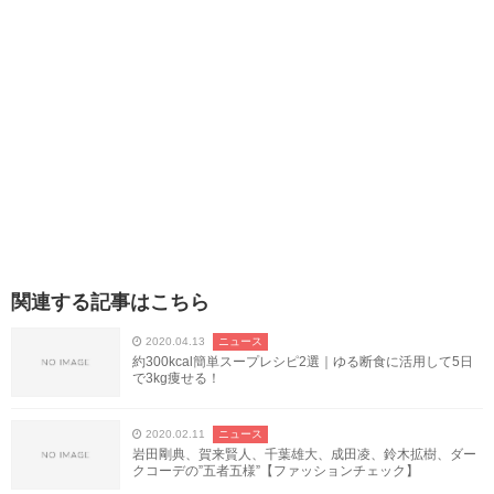
関連する記事はこちら
2020.04.13
ニュース
約300kcal簡単スープレシピ2選｜ゆる断食に活用して5日
で3kg痩せる！
2020.02.11
ニュース
岩田剛典、賀来賢人、千葉雄大、成田凌、鈴木拡樹、ダー
クコーデの”五者五様”【ファッションチェック】