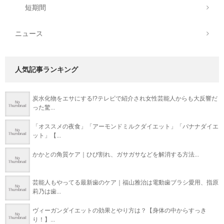
短期間
ニュース
人気記事ランキング
炭水化物をエサにする!?テレビで紹介され女性芸能人からも大反響だ
った驚...
「オススメの夜食」「アーモンドミルクダイエット」「バナナダイエ
ット」【...
かかとの角質ケア｜ひび割れ、ガサガサなどを解消する方法...
芸能人もやってる最新歯のケア｜福山雅治は電動歯ブラシ愛用、指原
莉乃は歯...
ヴィーガンダイエットの効果とやり方は？【身体の中からすっき
り！】...