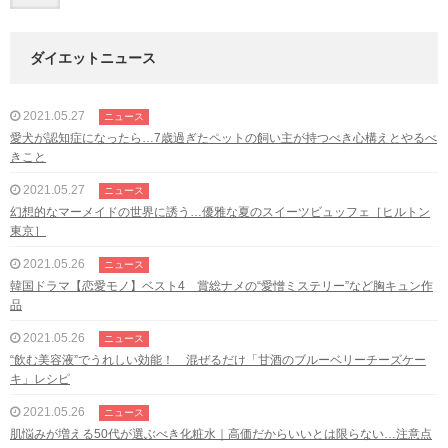
ダイエットニュース
2021.05.27
ニュース
愛犬が認知症になったら…7歳過ぎたペットの飼い主が持つべき心構えとやるべ
きこと
2021.05.27
ニュース
幻想的なマーメイドの世界に誘う…優雅な夏のスイーツビュッフェ［ヒルトン
東京］
2021.05.26
ニュース
韓国ドラマ【恋愛モノ】ベスト4 賞総ナメの“愛憎ミステリー”など胸キュン作
品
2021.05.26
ニュース
“飲む美容液”でうれしい効能！ 混ぜるだけ「甘酒のブルーベリーチーズケー
キ」レシピ
2021.05.26
ニュース
肌悩みが増える50代が選ぶべき化粧水｜高価だからいいとは限らない…注意点