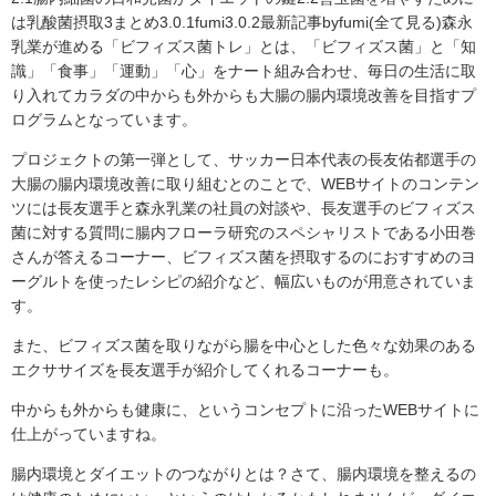
は乳酸菌摂取3まとめ3.0.1fumi3.0.2最新記事byfumi(全て見る)森永
乳業が進める「ビフィズス菌トレ」とは、「ビフィズス菌」と「知
識」「食事」「運動」「心」をナート組み合わせ、毎日の生活に取
り入れてカラダの中からも外からも大腸の腸内環境改善を目指すプ
ログラムとなっています。
プロジェクトの第一弾として、サッカー日本代表の長友佑都選手の
大腸の腸内環境改善に取り組むとのことで、WEBサイトのコンテン
ツには長友選手と森永乳業の社員の対談や、長友選手のビフィズス
菌に対する質問に腸内フローラ研究のスペシャリストである小田巻
さんが答えるコーナー、ビフィズス菌を摂取するのにおすすめのヨ
ーグルトを使ったレシピの紹介など、幅広いものが用意されていま
す。
また、ビフィズス菌を取りながら腸を中心とした色々な効果のある
エクササイズを長友選手が紹介してくれるコーナーも。
中からも外からも健康に、というコンセプトに沿ったWEBサイトに
仕上がっていますね。
腸内環境とダイエットのつながりとは？さて、腸内環境を整えるの