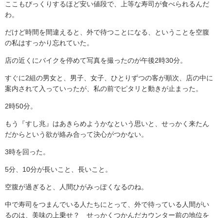
ここもびっくりするほど安い値段で、上等な寿司が食べられるんだ
わ。
だけど時間を間違えると、外で待つことになる、ということを空腹
の私はすっかり忘れていた。
店の近くにバイクを停めて写真を撮ったのが午後2時30分。
すぐに2組の男女と、男子、女子、ひとりずつの客が順次、店の中に
案内されて入っていったが、私の前でピタリと動きが止まった。
2時50分。
もう『すし兆』はあきらめようかなという思いと、せっかく来たん
だからという欲が絡み合って決心がつかない。
3時を回った。
5分、10分が長いこと、長いこと。
空腹が過ぎると、人間ひがみっぽくなるのね。
中で寿司をつまんでいる人たちにとって、外で待っている人間がい
るのは、美味の上乗せ？ せっかくつかんだカウンター前の地位を