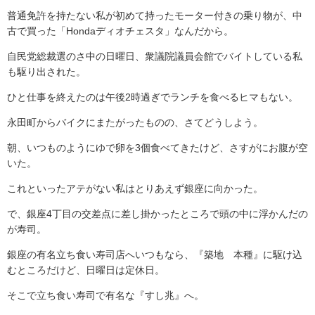
普通免許を持たない私が初めて持ったモーター付きの乗り物が、中
古で買った「Hondaディオチェスタ」なんだから。
自民党総裁選のさ中の日曜日、衆議院議員会館でバイトしている私
も駆り出された。
ひと仕事を終えたのは午後2時過ぎでランチを食べるヒマもない。
永田町からバイクにまたがったものの、さてどうしよう。
朝、いつものようにゆで卵を3個食べてきたけど、さすがにお腹が空
いた。
これといったアテがない私はとりあえず銀座に向かった。
で、銀座4丁目の交差点に差し掛かったところで頭の中に浮かんだの
が寿司。
銀座の有名立ち食い寿司店へいつもなら、『築地 本種』に駆け込
むところだけど、日曜日は定休日。
そこで立ち食い寿司で有名な『すし兆』へ。