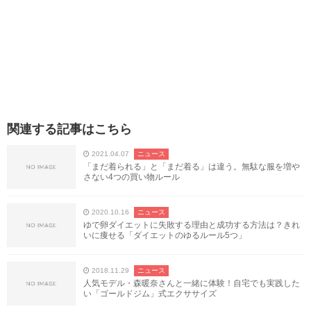
関連する記事はこちら
2021.04.07
ニュース
「まだ着られる」と「まだ着る」は違う。無駄な服を増や
さない4つの買い物ルール
2020.10.16
ニュース
ゆで卵ダイエットに失敗する理由と成功する方法は？きれ
いに痩せる「ダイエットのゆるルール5つ」
2018.11.29
ニュース
人気モデル・森暖奈さんと一緒に体験！自宅でも実践した
い「ゴールドジム」式エクササイズ