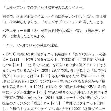
『女性セブン』での体当たり取材が人気のライター。
同誌で、さまざまなダイエット企画にチャレンジしたほか、富士登
山、AKB48なりきりや、『キングオブコント』に出場したことも。
バラエティー番組『人生が変わる1分間の深イイ話』（日本テレビ
系）に出演したこともある。
一昨年、7か月で11kgの減量を達成。
●【213】毎朝ゆで卵3個ダイエット継続中！「飽きない？」への答
え●【211】「ゆで卵3個ダイエット」で体に変化！“野菜愛”が強ま
る!?●【210】「2か月で6kg減」を宣言！ゆで卵3個ダイエットはう
まくいっているのか!?●【209】2週間で3kg減！実践した「ゆで卵3
個ダイエット」とは？●【208】改心!?痩せるため“野菜マシマシ料
理”に目覚める●【207】ワンプレート料理にハマるも医師から「痩
せる気あるの？」●【206】原付バイクで爆走！埼玉のIKEAにGoTo
中にトラブル発生!?●【205】92歳の母ちゃんが倒れた！原付バイク
で実家の茨城に向かった●【204】浅草ウォーキングの後にダウン！
復活のきっけかは「爆走」!?●【203】「片付けとダイエットは同
じ」と確信！ウエストシェイプへ固い決意●【202】“坂道ダイエッ