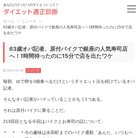
to
ホーム
ニュース
63歳オバ記者、原付バイクで銀座の人気寿司店へ！1時間待ったのに15分で店
を出たワケ
63歳オバ記者、原付バイクで銀座の人気寿司店
へ！1時間待ったのに15分で店を出たワケ
2020.09.19
ニュース
毎朝、ゆで卵を3個食べるだけというダイエット法を続けているオバ
記者。
そんなオバ記者がハマっていることがもう1つある。
それは原付バイクに乗ることだ。
213回目となる今回はバイクとお寿司の話について。
＊ ＊ ＊今の趣味は永田町までのバイク通勤「あんた、いつもヘ