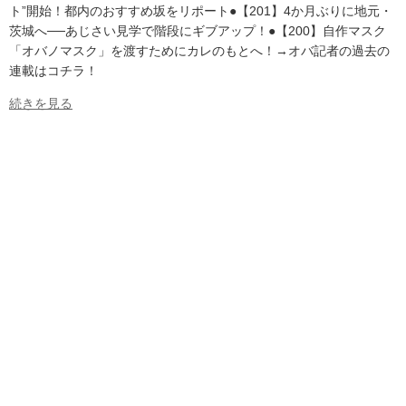
ト”開始！都内のおすすめ坂をリポート●【201】4か月ぶりに地元・
茨城へ──あじさい見学で階段にギブアップ！●【200】自作マスク
「オバノマスク」を渡すためにカレのもとへ！→オバ記者の過去の
連載はコチラ！
続きを見る