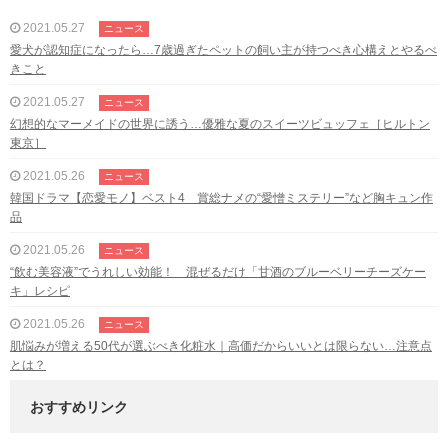
2021.05.27
ニュース
愛犬が認知症になったら…7歳過ぎたペットの飼い主が持つべき心構えとやるべ
きこと
2021.05.27
ニュース
幻想的なマーメイドの世界に誘う…優雅な夏のスイーツビュッフェ［ヒルトン
東京］
2021.05.26
ニュース
韓国ドラマ【恋愛モノ】ベスト4 賞総ナメの“愛憎ミステリー”など胸キュン作
品
2021.05.26
ニュース
“飲む美容液”でうれしい効能！ 混ぜるだけ「甘酒のブルーベリーチーズケー
キ」レシピ
2021.05.26
ニュース
肌悩みが増える50代が選ぶべき化粧水｜高価だからいいとは限らない…注意点
とは？
おすすめリンク