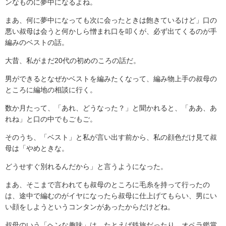
ンなものに夢中になるよね。
まあ、何に夢中になっても次に会ったときは飽きているけど」口の
悪い叔母は会うと何かしら憎まれ口を叩くが、必ず出てくるのが手
編みのベストの話。
大昔、私がまだ20代の初めのころの話だ。
男ができるとなぜかベストを編みたくなって、編み物上手の叔母の
ところに編地の相談に行く。
数か月たって、「あれ、どうなった？」と聞かれると、「ああ、あ
れね」と口の中でもごもご。
そのうち、「ベスト」と私が言い出す前から、私の顔色だけ見て叔
母は「やめときな。
どうせすぐ別れるんだから」と言うようになった。
まあ、そこまで言われても叔母のところに毛糸を持って行ったの
は、途中で編むのがイヤになったら叔母に仕上げてもらい、男にい
い顔をしようというコンタンがあったからだけどね。
叔母のいう「ヘンな趣味」は、たとえば鉄旅だったり、オペラ鑑賞