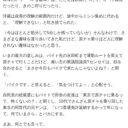
だったり、きのこ狩りだったり。
洋裁は叔母の理解の範囲内だけど、途中からミシン集めに代わる
と、「理解できない」と吐き捨てられた。
（今はほとんど処分して5台しか残っていないが）そんなわけで、さ
まざまな趣味を渡り歩いてきた私だけど、原チャ乗りほど人に理解
されない趣味はなかったと思う。
いまの最大の楽しみは、バイト先の永田町まで通勤ルートを変えて
原チャで行くことだけど、雇い主の衆議院議員Tセンセイは、顔を
合わせると「まさか今日もバイクで来たんじゃないよね？」と聞
く。
「バイクです」と答えると、「気をつけてよ～」と心配そう。
自民党の総裁選にもバイトで田舎の友達は「東京で原チャに乗るっ
て、怖くないの？」と聞くし、10代でさんざん原チャを乗り回した
東京の同世代の元ヤンは、「いつ普通免許返納するかって年になっ
て、何でいまさら」とバカにする。
まあ、何とでも言って。