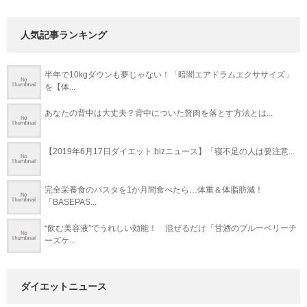
人気記事ランキング
半年で10kgダウンも夢じゃない！「暗闇エアドラムエクササイズ」
を【体...
あなたの背中は大丈夫？背中についた贅肉を落とす方法とは...
【2019年6月17日ダイエット.bizニュース】「寝不足の人は要注意...
完全栄養食のパスタを1か月間食べたら…体重＆体脂肪減！
「BASEPAS...
“飲む美容液”でうれしい効能！ 混ぜるだけ「甘酒のブルーベリーチ
ーズケ...
ダイエットニュース