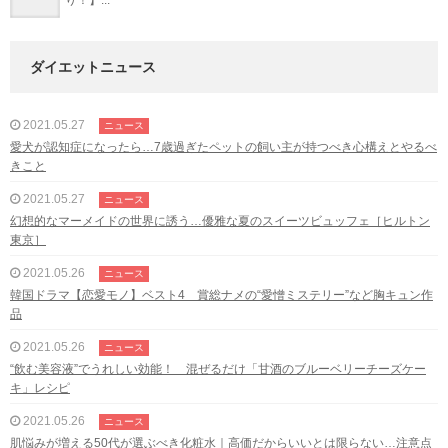
ダイエットニュース
2021.05.27
ニュース
愛犬が認知症になったら…7歳過ぎたペットの飼い主が持つべき心構えとやるべ
きこと
2021.05.27
ニュース
幻想的なマーメイドの世界に誘う…優雅な夏のスイーツビュッフェ［ヒルトン
東京］
2021.05.26
ニュース
韓国ドラマ【恋愛モノ】ベスト4 賞総ナメの“愛憎ミステリー”など胸キュン作
品
2021.05.26
ニュース
“飲む美容液”でうれしい効能！ 混ぜるだけ「甘酒のブルーベリーチーズケー
キ」レシピ
2021.05.26
ニュース
肌悩みが増える50代が選ぶべき化粧水｜高価だからいいとは限らない…注意点