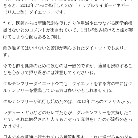
きると、2010年ごろに流行したのが「アップルサイダービネガー
（りんご酢）ダイエット」です。
ただ、医師からは新陳代謝を促したり体重減少につながる医学的根
拠はないとのコメントが出されていて、1日1杯飲み続けると歯が溶
けてしまう心配もあると判明。
飲み過ぎてはいけないと警鐘が鳴らされたダイエットでもありま
す。
今でも酢を健康のために飲むのは一般的ですが、適量を摂取するこ
とを心がけて摂り過ぎには注意してくださいね。
グルテンフリーダイエット今でも、ダイエットをする方の中にはグ
ルテンフリーを意識している方は多いかもしれませんね。
グルテンフリーが流行し始めたのは、2012年ごろのアメリカから。
レディー・ガガなどのセレブたちが、グルテンフリーを支持したこ
とで、それに触発された人々もこぞって真似をしたのが流行のきっ
かけです。
日本で今や普通に行われている糖質制限も、これに通ずるものがあ