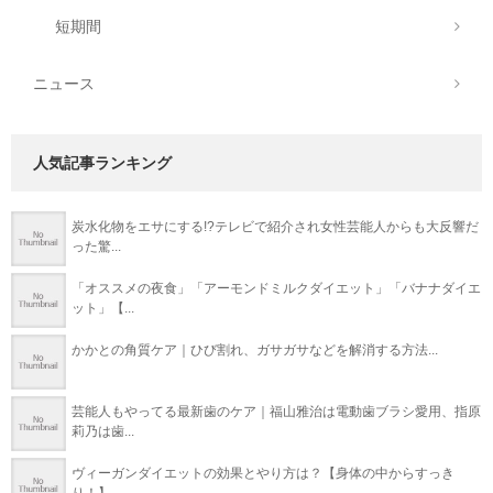
短期間
ニュース
人気記事ランキング
炭水化物をエサにする!?テレビで紹介され女性芸能人からも大反響だ
った驚...
「オススメの夜食」「アーモンドミルクダイエット」「バナナダイエ
ット」【...
かかとの角質ケア｜ひび割れ、ガサガサなどを解消する方法...
芸能人もやってる最新歯のケア｜福山雅治は電動歯ブラシ愛用、指原
莉乃は歯...
ヴィーガンダイエットの効果とやり方は？【身体の中からすっき
り！】...