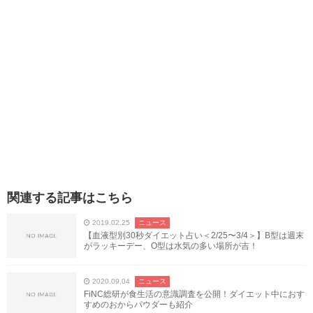
関連する記事はこちら
2019.02.25
ニュース
【血液型別30秒ダイエット占い＜2/25〜3/4＞】B型は週末
がラッキーデー、O型は水気の多い場所が吉！
2020.09.04
ニュース
FiNC総研が食生活の意識調査を公開！ダイエット中におす
すめのおからパウダーも紹介