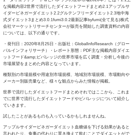
な掲載内容2世界で流行したダイエットフードまとめ2.1アップルサ
イダービネガーダイエット2.2グルテンフリーダイエット2.3地中海
式ダイエット3まとめ3.0.1fumi3.0.2最新記事byfumi(全て見る)株式
会社マーケットリサーチセンターが販売を開始した調査資料の内容
については、以下の通りです。
・発刊日：2020年8月25日・出版社：GlobalInfoResearch（グロー
バルインフォリサーチ）・レポート形態：PDF主な掲載内容ダイエ
ットフード&amp;ビバレッジの世界市場を広く調査・分析し今後の
市場展望をまとめた内容となっています。
種類別の市場規模や用途別市場規模、地域別市場規模、市場動向や
メーカー別販売量など、様々な観点からみた情報が掲載。
世界で流行したダイエットフードまとめそれではここから、これま
でに世界で流行したダイエットフードやビバレッジについて紹介し
ていきます。
試したことがあるものも入っているかもしれませんね。
アップルサイダービネガーダイエット血糖値を下げる効果があると
言われたり、食事の代わりに置き換えて飲むことでダイエットがで