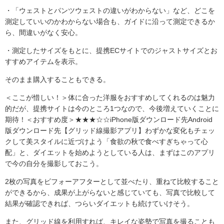
・「ウェストとパンツウェストの違いがわからない」など、どこを
測定していいのかわからない場合も、ガイドに沿って測定できるか
ら、間違いがなく安心。
・測定したサイズをもとに、提携ECサイトでのジャストサイズとお
すすめアイテムを表示。
そのまま購入することもできる。
＜ここが惜しい！＞体に合った洋服をおすすめしてくれるのは魅力
的だが、提携サイトは今のところ1つなので、今後増えていくことに
期待！＜おすすめ度＞★★★☆☆iPhone版ダウンロード先Android
版ダウンロード先【グリッド線撮影アプリ】わずかな変化もチェッ
クして美スタイルに近づけよう「食欲の秋で食べすぎちゃって心
配」と、ダイエットを始めようとしている人は、まずはこのアプリ
で今の自分を撮影しておこう。
2枚の写真をビフォーアフターとして並べたり、重ねて比較すること
ができるから、成果が上がらないと感じていても、写真で比較して
結果が確認できれば、つらいダイエットも続けていけそう。
また、グリッド線を利用すれば、キレイな姿勢で写真を撮ることも