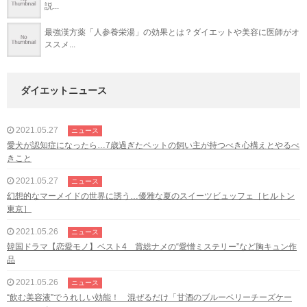
説...
最強漢方薬「人参養栄湯」の効果とは？ダイエットや美容に医師がオ
ススメ...
ダイエットニュース
2021.05.27
ニュース
愛犬が認知症になったら…7歳過ぎたペットの飼い主が持つべき心構えとやるべ
きこと
2021.05.27
ニュース
幻想的なマーメイドの世界に誘う…優雅な夏のスイーツビュッフェ［ヒルトン
東京］
2021.05.26
ニュース
韓国ドラマ【恋愛モノ】ベスト4 賞総ナメの“愛憎ミステリー”など胸キュン作
品
2021.05.26
ニュース
“飲む美容液”でうれしい効能！ 混ぜるだけ「甘酒のブルーベリーチーズケー