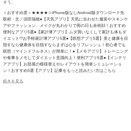
そう。
＜おすすめ度＞★★★★☆iPhone版なしAndroid版ダウンロード先
取材・文／須田瑞穂●【天気アプリ】天気に合わせた服装やスキンケ
アやファッション、メイクが丸わかりで雨の日も余裕顔！おすすめ
便利なアプリ5選●【家計簿アプリ】ムダ買いなくして家計も体もダ
イエット!?お手軽家計簿アプリ5選●【瞑想アプリ5選】美と健康を目
指すなら健康体を目指すならまずは心をリフレッシュ！初心者でも
瞑想（マインドフルネス）が簡単に！●【メモアプリ】トレーニング
や食事をメモしてダイエット意識向上！便利アプリ5選●【インテリ
アアプリ】お部屋の模様替えやレイアウトを簡単シミュレーショ
ン！おすすめ5選【アプリ】記事をもっと読みたい方はこちら
続きを見る