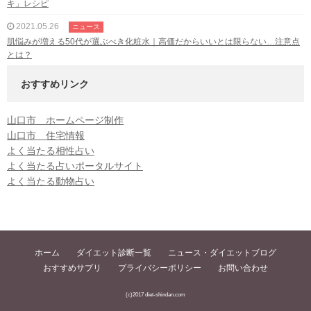
キ」レシピ
2021.05.26
ニュース
肌悩みが増える50代が選ぶべき化粧水｜高価だからいいとは限らない…注意点
とは？
おすすめリンク
山口市 ホームページ制作
山口市 住宅情報
よく当たる相性占い
よく当たる占いポータルサイト
よく当たる動物占い
ホーム
ダイエット診断一覧
ニュース・ダイエットブログ
おすすめサプリ
プライバシーポリシー
お問い合わせ
(c)2017 diet-shindan.com