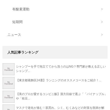
有酸素運動
短期間
ニュース
人気記事ランキング
シャンプーを手で泡立ててから洗うのはNG？専門家が教える正しい
シャンプ...
【東京都葛飾区24選】ランニングのオススメコースをご紹介！...
【美のプロが愛するコンビニ飯】漢方目線で選ぶ「「パイナップル」
や「枝豆...
マスクで老化が進む！肌荒れ、シミ、むくみなどの対策を医師が解