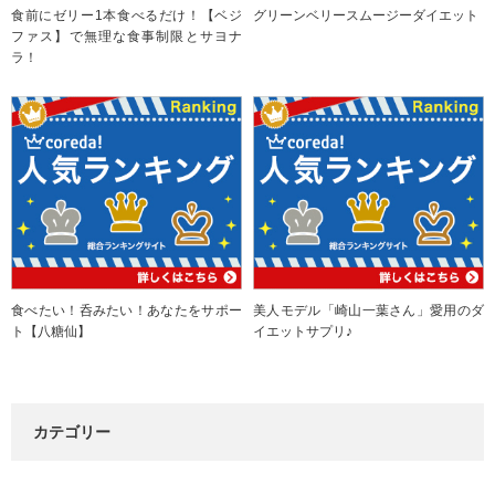
食前にゼリー1本食べるだけ！【ベジ
グリーンベリースムージーダイエット
ファス】で無理な食事制限とサヨナ
ラ！
食べたい！呑みたい！あなたをサポー
美人モデル「崎山一葉さん」愛用のダ
ト【八糖仙】
イエットサプリ♪
カテゴリー