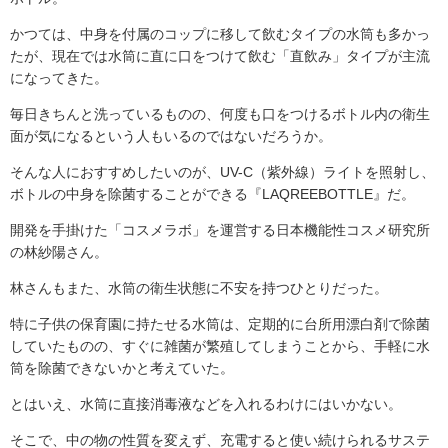
かつては、中身を付属のコップに移して飲むタイプの水筒も多かっ
たが、現在では水筒に直に口をつけて飲む「直飲み」タイプが主流
になってきた。
毎日きちんと洗っているものの、何度も口をつけるボトル内の衛生
面が気になるという人もいるのではないだろうか。
そんな人におすすめしたいのが、UV-C（紫外線）ライトを照射し、
ボトルの中身を除菌することができる『LAQREEBOTTLE』だ。
開発を手掛けた「コスメラボ」を運営する日本機能性コスメ研究所
の林紗陽さん。
林さんもまた、水筒の衛生状態に不安を持つひとりだった。
特に子供の保育園に持たせる水筒は、定期的に台所用漂白剤で除菌
していたものの、すぐに雑菌が繁殖してしまうことから、手軽に水
筒を除菌できないかと考えていた。
とはいえ、水筒に直接消毒液などを入れるわけにはいかない。
そこで、中の物の性質を変えず、充電すると使い続けられるサステ