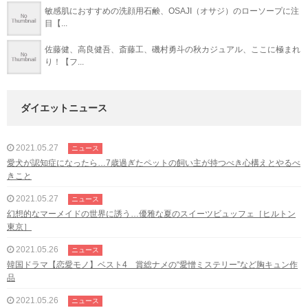
敏感肌におすすめの洗顔用石鹸、OSAJI（オサジ）のローソープに注
目【...
佐藤健、高良健吾、斎藤工、磯村勇斗の秋カジュアル、ここに極まれ
り！【フ...
ダイエットニュース
2021.05.27
ニュース
愛犬が認知症になったら…7歳過ぎたペットの飼い主が持つべき心構えとやるべ
きこと
2021.05.27
ニュース
幻想的なマーメイドの世界に誘う…優雅な夏のスイーツビュッフェ［ヒルトン
東京］
2021.05.26
ニュース
韓国ドラマ【恋愛モノ】ベスト4 賞総ナメの“愛憎ミステリー”など胸キュン作
品
2021.05.26
ニュース