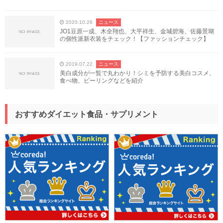
2020.10.26
ニュース
JO1豆原一成、木全翔也、大平祥生、金城碧海、佐藤景瑚
の個性派新衣装をチェック！【ファッションチェック】
2019.07.22
ニュース
美白成分が一覧で丸わかり！シミを予防する美白コスメ、
食べ物、ピーリングなどを紹介
おすすめダイエット食品・サプリメント