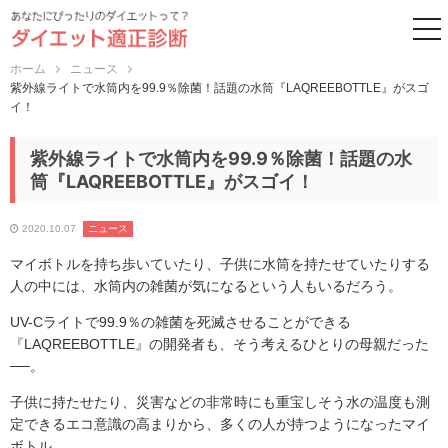
to
ホーム
ニュース
紫外線ライトで水筒内を99.9％除菌！話題の水筒『LAQREEBOTTLE』がスゴ
イ！
紫外線ライトで水筒内を99.9％除菌！話題の水
筒『LAQREEBOTTLE』がスゴイ！
2020.10.07
ニュース
マイボトルを持ち歩いていたり、子供に水筒を持たせていたりする
人の中には、水筒内の雑菌が気になるという人もいるだろう。
UV-Cライトで99.9％の雑菌を死滅させることができる
『LAQREEBOTTLE』の開発者も、そう考えるひとりの母親だった
──。
子供に持たせたり、災害などの非常時にも重宝しそう水の温度も測
定できるエコ意識の高まりから、多くの人が持つようになったマイ
ボトル。