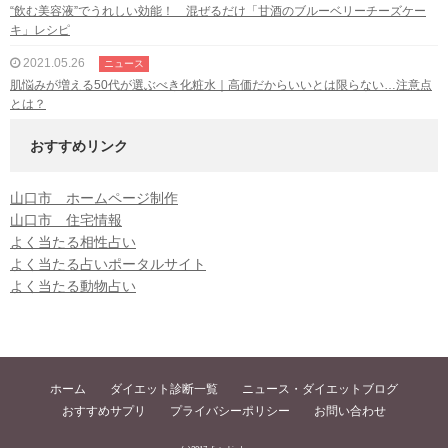
“飲む美容液”でうれしい効能！ 混ぜるだけ「甘酒のブルーベリーチーズケー
キ」レシピ
2021.05.26
ニュース
肌悩みが増える50代が選ぶべき化粧水｜高価だからいいとは限らない…注意点
とは？
おすすめリンク
山口市 ホームページ制作
山口市 住宅情報
よく当たる相性占い
よく当たる占いポータルサイト
よく当たる動物占い
ホーム
ダイエット診断一覧
ニュース・ダイエットブログ
おすすめサプリ
プライバシーポリシー
お問い合わせ