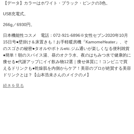
【データ】カラーはホワイト・ブラック・ピンクの3色。
USB充電式。
266g／6930円。
日本機能性コスメ 電話：072-921-6896※女性セブン2020年10月
15日号●壁掛け＆床置きも！お手軽暖房機『KamomeHeater』、そ
のスゴさの秘密●タオルやボトルetc.ジム通いが楽しくなる便利雑貨
●簡単！朝のスパイス湯、昼のオクラ水、夜のはちみつ水で健康的に
痩せる●代謝アップにイイ飲み物12選｜痩せ体質に！コンビニで買
えるドリンクも●乾燥肌を内側からケア！美容のプロが絶賛する美容
ドリンクとは？【山本浩未さんのメイクのメ】
続きを見る