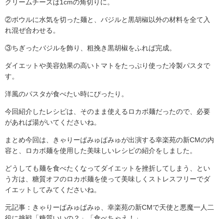
クリームチーズは1cmの角切りに。
②ボウルに水気を切った麺と、バジルと黒胡椒以外の材料を全て入
れ混ぜ合わせる。
③ちぎったバジルを飾り、粗挽き黒胡椒をふれば完成。
ダイエットや美容効果の高いトマトをたっぷり使った冷製パスタで
す。
洋風のパスタが食べたい時にぴったり。
今回紹介したレシピは、そのまま使えるロカボ麺だったので、必要
があれば湯がいてくださいね。
まとめ今回は、きゃりーぱみゅぱみゅが出演する幸楽苑の新CMの内
容と、ロカボ麺を使用した美味しいレシピの紹介をしました。
どうしても麺を食べたくなってダイエットを挫折してしまう、とい
う方は、糖質オフのロカボ麺を使って美味しくストレスフリーでダ
イエットしてみてくださいね。
元記事：きゃりーぱみゅぱみゅ、幸楽苑の新CMで天使と悪魔一人二
役に挑戦「糖質いいの？」「食べちゃえ！」