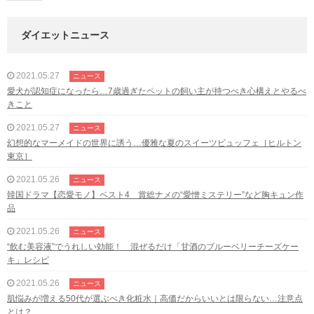
ダイエットニュース
2021.05.27
ニュース
愛犬が認知症になったら…7歳過ぎたペットの飼い主が持つべき心構えとやるべ
きこと
2021.05.27
ニュース
幻想的なマーメイドの世界に誘う…優雅な夏のスイーツビュッフェ［ヒルトン
東京］
2021.05.26
ニュース
韓国ドラマ【恋愛モノ】ベスト4 賞総ナメの“愛憎ミステリー”など胸キュン作
品
2021.05.26
ニュース
“飲む美容液”でうれしい効能！ 混ぜるだけ「甘酒のブルーベリーチーズケー
キ」レシピ
2021.05.26
ニュース
肌悩みが増える50代が選ぶべき化粧水｜高価だからいいとは限らない…注意点
とは？