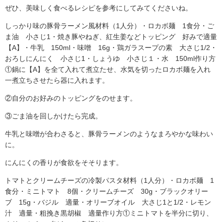
ぜひ、美味しく食べるレシピを参考にしてみてくださいね。
しっかり味の豚骨ラーメン風材料（1人分）・ロカボ麺 1食分・ご
ま油 小さじ1・焼き豚やねぎ、紅生姜などトッピング 好みで適量
【A】・牛乳 150ml・味噌 16g・鶏ガラスープの素 大さじ1/2・
おろしにんにく 小さじ1・しょうゆ 小さじ１・水 150ml作り方
①鍋に【A】を全て入れて煮立たせ、水気を切ったロカボ麺を入れ
一煮立ちさせたら器に入れます。
②自分のお好みのトッピングをのせます。
③ごま油を回しかけたら完成。
牛乳と味噌が合わさると、豚骨ラーメンのようなまろやかな味わい
に。
にんにくの香りが食欲をそそります。
トマトとクリームチーズの冷製パスタ材料（1人分）・ロカボ麺 1
食分・ミニトマト 8個・クリームチーズ 30g・ブラックオリー
ブ 15g・バジル 適量・オリーブオイル 大さじ1と1/2・レモン
汁 適量・粗挽き黒胡椒 適量作り方①ミニトマトを半分に切り、