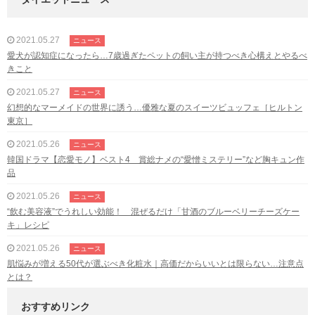
2021.05.27
ニュース
愛犬が認知症になったら…7歳過ぎたペットの飼い主が持つべき心構えとやるべ
きこと
2021.05.27
ニュース
幻想的なマーメイドの世界に誘う…優雅な夏のスイーツビュッフェ［ヒルトン
東京］
2021.05.26
ニュース
韓国ドラマ【恋愛モノ】ベスト4 賞総ナメの“愛憎ミステリー”など胸キュン作
品
2021.05.26
ニュース
“飲む美容液”でうれしい効能！ 混ぜるだけ「甘酒のブルーベリーチーズケー
キ」レシピ
2021.05.26
ニュース
肌悩みが増える50代が選ぶべき化粧水｜高価だからいいとは限らない…注意点
とは？
おすすめリンク