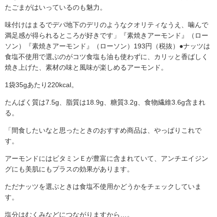
たごまがはいっているのも魅力。
味付けはまるでデパ地下のデリのようなクオリティなうえ、噛んで
満足感が得られるところが好きです」『素焼きアーモンド』（ロー
ソン）『素焼きアーモンド』（ローソン）193円（税抜）●ナッツは
食塩不使用で選ぶのがコツ食塩も油も使わずに、カリッと香ばしく
焼き上げた、素材の味と風味が楽しめるアーモンド。
1袋35gあたり220kcal。
たんぱく質は7.5g、脂質は18.9g、糖質3.2g、食物繊維3.6g含まれ
る。
「間食したいなと思ったときのおすすめ商品は、やっぱりこれで
す。
アーモンドにはビタミンＥが豊富に含まれていて、アンチエイジン
グにも美肌にもプラスの効果があります。
ただナッツを選ぶときは食塩不使用かどうかをチェックしていま
す。
塩分はむくみなどにつながりますから…。