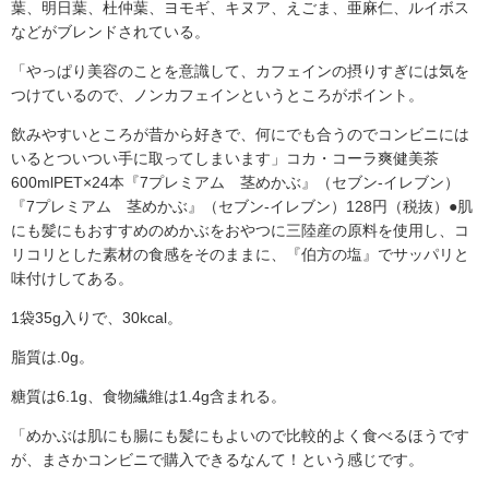
葉、明日葉、杜仲葉、ヨモギ、キヌア、えごま、亜麻仁、ルイボス
などがブレンドされている。
「やっぱり美容のことを意識して、カフェインの摂りすぎには気を
つけているので、ノンカフェインというところがポイント。
飲みやすいところが昔から好きで、何にでも合うのでコンビニには
いるとついつい手に取ってしまいます」コカ・コーラ爽健美茶
600mlPET×24本『7プレミアム 茎めかぶ』（セブン-イレブン）
『7プレミアム 茎めかぶ』（セブン-イレブン）128円（税抜）●肌
にも髪にもおすすめのめかぶをおやつに三陸産の原料を使用し、コ
リコリとした素材の食感をそのままに、『伯方の塩』でサッパリと
味付けしてある。
1袋35g入りで、30kcal。
脂質は.0g。
糖質は6.1g、食物繊維は1.4g含まれる。
「めかぶは肌にも腸にも髪にもよいので比較的よく食べるほうです
が、まさかコンビニで購入できるなんて！という感じです。