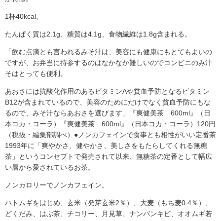
1杯40kcal。
たんぱく質は2.1g、糖質は4.1g、食物繊維は1.8g含まれる。
「飲む点滴とも言われるみそ汁は、美容にも健康にもとてもよいの
ですが、お弁当に持参するのはなかなか難しいのでコンビニのみ汁
そはとっても便利。
あおさには抗酸化作用のあるビタミンAや貧血予防となるビタミン
B12が含まれているので、美容のためにだけでなく貧血予防にもな
るので、みそ汁ならあおさを選びます」『爽健美茶 600ml』（日
本コカ・コーラ）『爽健美茶 600ml』（日本コカ・コーラ）120円
（税抜・編集部調べ）●ノンカフェインで食事とも相性がいい定番茶
1993年に「爽やかさ、健やかさ、美しさをもたらしてくれる無糖
茶」というコンセプトで発売されて以来、無糖茶の定番として幅広
い層から愛されているお茶。
ノンカロリーでノンカフェイン。
ハトムギをはじめ、玄米（発芽玄米2％）、大麦（もち麦0.4％）、
どくだみ、はぶ茶、チコリー、月見草、ナンバンキビ、オオムギ若