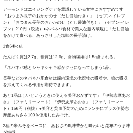
アーモンドはエイジングケアを意識している女性におすすめです」
『おつまみ長芋のおかかのせ（だし醤油付き）』（セブン-イレブ
ン）『おつまみ長芋のおかかのせ（だし醤油付き）』（セブン-イレ
ブン）210円（税抜）●ネバネバ食材で美人な腸内環境に！だし醤油
をかけて食べる、あっさりした塩味の長芋漬け。
1食64kcal。
たんぱく質は2.7g、糖質は12.6g、食物繊維は1.5g含まれる。
「ネバネバ感とシャキシャキ感がクセになってしまう1品。
長芋などのネバネバ系食材は腸内環境の老廃物の吸着や、糖の吸収
を抑えてくれる作用が期待できます。
あと1品ほしいというときに使える美容おかずです」『伊勢志摩あお
さ』（ファミリーマート）『伊勢志摩あおさ』（ファミリーマー
ト）156円（税抜）●美容と貧血予防のためにランチにプラス伊勢志
摩産あおさを100％使用したみそ汁。
2種の米みそをベースに、あおさの風味豊かな味わいと昆布のうま味
が特徴。