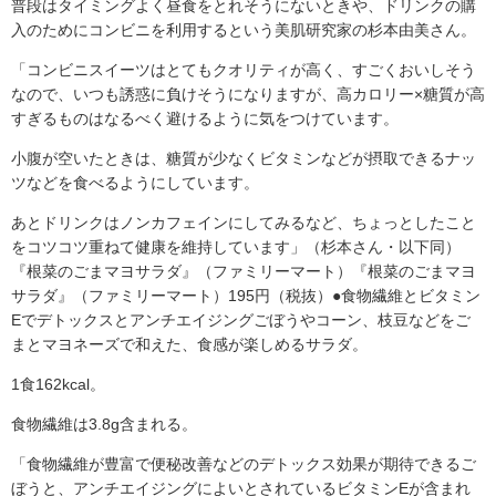
普段はタイミングよく昼食をとれそうにないときや、ドリンクの購
入のためにコンビニを利用するという美肌研究家の杉本由美さん。
「コンビニスイーツはとてもクオリティが高く、すごくおいしそう
なので、いつも誘惑に負けそうになりますが、高カロリー×糖質が高
すぎるものはなるべく避けるように気をつけています。
小腹が空いたときは、糖質が少なくビタミンなどが摂取できるナッ
ツなどを食べるようにしています。
あとドリンクはノンカフェインにしてみるなど、ちょっとしたこと
をコツコツ重ねて健康を維持しています」（杉本さん・以下同）
『根菜のごまマヨサラダ』（ファミリーマート）『根菜のごまマヨ
サラダ』（ファミリーマート）195円（税抜）●食物繊維とビタミン
Eでデトックスとアンチエイジングごぼうやコーン、枝豆などをご
まとマヨネーズで和えた、食感が楽しめるサラダ。
1食162kcal。
食物繊維は3.8g含まれる。
「食物繊維が豊富で便秘改善などのデトックス効果が期待できるご
ぼうと、アンチエイジングによいとされているビタミンEが含まれ