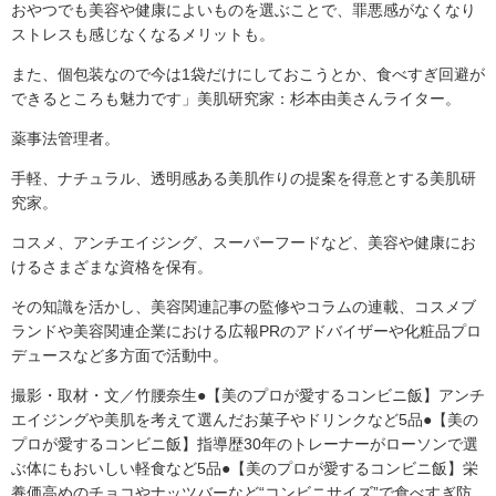
おやつでも美容や健康によいものを選ぶことで、罪悪感がなくなり
ストレスも感じなくなるメリットも。
また、個包装なので今は1袋だけにしておこうとか、食べすぎ回避が
できるところも魅力です」美肌研究家：杉本由美さんライター。
薬事法管理者。
手軽、ナチュラル、透明感ある美肌作りの提案を得意とする美肌研
究家。
コスメ、アンチエイジング、スーパーフードなど、美容や健康にお
けるさまざまな資格を保有。
その知識を活かし、美容関連記事の監修やコラムの連載、コスメブ
ランドや美容関連企業における広報PRのアドバイザーや化粧品プロ
デュースなど多方面で活動中。
撮影・取材・文／竹腰奈生●【美のプロが愛するコンビニ飯】アンチ
エイジングや美肌を考えて選んだお菓子やドリンクなど5品●【美の
プロが愛するコンビニ飯】指導歴30年のトレーナーがローソンで選
ぶ体にもおいしい軽食など5品●【美のプロが愛するコンビニ飯】栄
養価高めのチョコやナッツバーなど“コンビニサイズ”で食べすぎ防