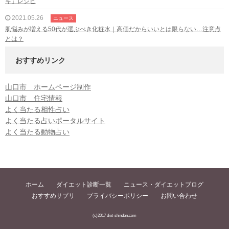
キ」レシピ
2021.05.26
ニュース
肌悩みが増える50代が選ぶべき化粧水｜高価だからいいとは限らない…注意点
とは？
おすすめリンク
山口市 ホームページ制作
山口市 住宅情報
よく当たる相性占い
よく当たる占いポータルサイト
よく当たる動物占い
ホーム
ダイエット診断一覧
ニュース・ダイエットブログ
おすすめサプリ
プライバシーポリシー
お問い合わせ
(c)2017 diet-shindan.com