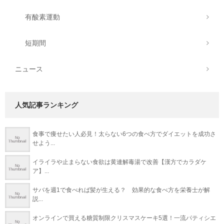
有酸素運動
短期間
ニュース
人気記事ランキング
食事で痩せたい人必見！太らない6つの食べ方でダイエットを成功さ
せよう...
イライラや止まらない食欲は黄連解毒湯で改善【漢方でカラダケ
ア】...
サバを週1で食べれば髪が生える？ 効果的な食べ方を栄養士が解
説...
オンラインで買える糖質制限クリスマスケーキ5選！一流パティシエ