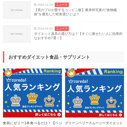
2020.11.29
ニュース
【美のプロが愛するコンビニ飯】痩身研究家の“食物繊
維”を優先した軽食選びとは？
2018.04.02
ニュース
ダイエット器具の選び方は？【すぐに痩せたい人に効果的
なおすすめ7選！】
おすすめダイエット食品・サプリメント
食前にゼリー1本食べるだけ！【ベジ
グリーンベリースムージーダイエット