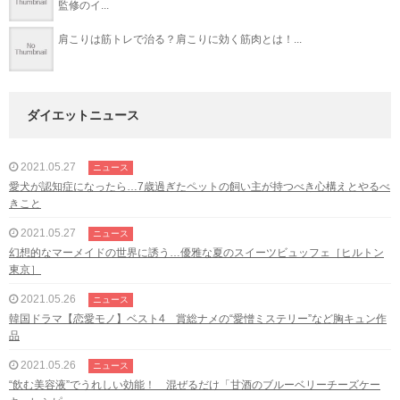
監修のイ...
肩こりは筋トレで治る？肩こりに効く筋肉とは！...
ダイエットニュース
2021.05.27
ニュース
愛犬が認知症になったら…7歳過ぎたペットの飼い主が持つべき心構えとやるべ
きこと
2021.05.27
ニュース
幻想的なマーメイドの世界に誘う…優雅な夏のスイーツビュッフェ［ヒルトン
東京］
2021.05.26
ニュース
韓国ドラマ【恋愛モノ】ベスト4 賞総ナメの“愛憎ミステリー”など胸キュン作
品
2021.05.26
ニュース
“飲む美容液”でうれしい効能！ 混ぜるだけ「甘酒のブルーベリーチーズケー