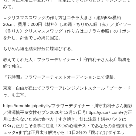
ら、お正月用に早変わり！ 簡単にできるからぜひチャレンジして
みて。
→クリスマススワッグの作り方はコチラ大きさ：縦約53×横約
20cm、費用：200円《材料》しめ縄・ちりめん紐（赤）／ダイソー
《作り方》クリスマススワッグ（作り方はコチラを参照）のリボン
を外し、針金でしめ縄に固定。
ちりめん紐を結束部分に蝶結びする。
教えてくれた人：フラワーデザイナー・川守由利子さん花店勤務を
経て独立。
『花時間』フラワーアーティストオーディションにて優勝。
東京・自由が丘にてフラワーアレンジメントスクール「ブーケ・ド
ゥ」を主宰。
https://ameblo.jp/pettylily/フラワーデザイナー・川守由利子さん撮影
／深澤慎平※女性セブン2020年12月17日号https://josei7.com/●お正
月に太らないための食べ方｜すき焼き、餅に注意！鍋やパスタは
OK●お正月こそ食事に注意！3つの心理テストであなたの食習慣をチ
ェック●まずは正月太り解消から！1日2分の「跳ぶだけダイエッ