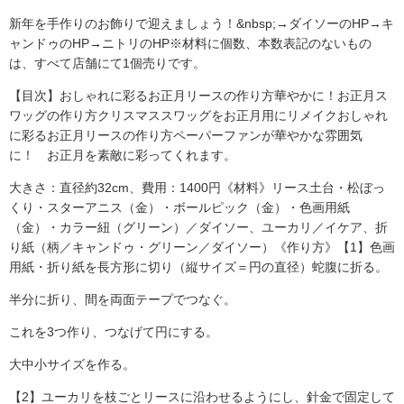
新年を手作りのお飾りで迎えましょう！&nbsp;→ダイソーのHP→キ
ャンドゥのHP→ニトリのHP※材料に個数、本数表記のないもの
は、すべて店舗にて1個売りです。
【目次】おしゃれに彩るお正月リースの作り方華やかに！お正月ス
ワッグの作り方クリスマススワッグをお正月用にリメイクおしゃれ
に彩るお正月リースの作り方ペーパーファンが華やかな雰囲気
に！ お正月を素敵に彩ってくれます。
大きさ：直径約32cm、費用：1400円《材料》リース土台・松ぼっ
くり・スターアニス（金）・ボールピック（金）・色画用紙
（金）・カラー紐（グリーン）／ダイソー、ユーカリ／イケア、折
り紙（柄／キャンドゥ・グリーン／ダイソー）《作り方》【1】色画
用紙・折り紙を長方形に切り（縦サイズ＝円の直径）蛇腹に折る。
半分に折り、間を両面テープでつなぐ。
これを3つ作り、つなげて円にする。
大中小サイズを作る。
【2】ユーカリを枝ごとリースに沿わせるようにし、針金で固定して