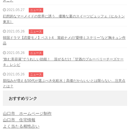
きこと
2021.05.27
ニュース
幻想的なマーメイドの世界に誘う…優雅な夏のスイーツビュッフェ［ヒルトン
東京］
2021.05.26
ニュース
韓国ドラマ【恋愛モノ】ベスト4 賞総ナメの“愛憎ミステリー”など胸キュン作
品
2021.05.26
ニュース
“飲む美容液”でうれしい効能！ 混ぜるだけ「甘酒のブルーベリーチーズケー
キ」レシピ
2021.05.26
ニュース
肌悩みが増える50代が選ぶべき化粧水｜高価だからいいとは限らない…注意点
とは？
おすすめリンク
山口市 ホームページ制作
山口市 住宅情報
よく当たる相性占い