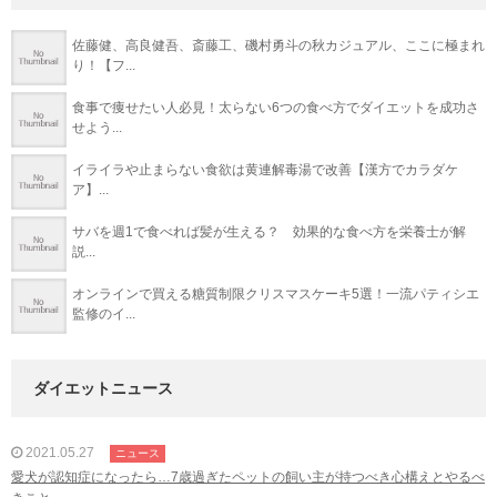
佐藤健、高良健吾、斎藤工、磯村勇斗の秋カジュアル、ここに極まれ
り！【フ...
食事で痩せたい人必見！太らない6つの食べ方でダイエットを成功さ
せよう...
イライラや止まらない食欲は黄連解毒湯で改善【漢方でカラダケ
ア】...
サバを週1で食べれば髪が生える？ 効果的な食べ方を栄養士が解
説...
オンラインで買える糖質制限クリスマスケーキ5選！一流パティシエ
監修のイ...
ダイエットニュース
2021.05.27
ニュース
愛犬が認知症になったら…7歳過ぎたペットの飼い主が持つべき心構えとやるべ