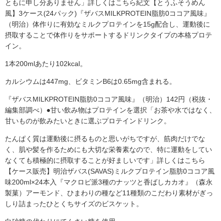
ともに申し分ありません」詳しくはこちら紀文【とうふそうめん
風】3ケース(24パック)『ザバスMILKPROTEIN脂肪0ココア風味』
（明治）体作りに有効なミルクプロテインを15g配合し、運動後に
摂取することで体作りをサポートするドリンクタイプの本格プロテ
イン。
1本200mlあたり102kcal。
カルシウムは447mg、ビタミンB6は0.65mg含まれる。
『ザバスMILKPROTEIN脂肪0ココア風味』（明治）142円（税抜・
編集部調べ）●甘い飲み物はプロテインを選択「お茶や水ではなく、
甘いものが飲みたいときに選ぶプロテインドリンク。
たんぱく質は運動後に摂るものと思いがちですが、筋肉だけでな
く、肌や髪を作るためにも大切な栄養素なので、特に運動をしてい
なくても積極的に摂取することが好ましいです」詳しくはこちら
【ケース販売】明治ザバス(SAVAS)ミルクプロテイン脂肪0ココア風
味200ml×24本入『マクロビ派3種のナッツと香ばしカカオ』（森永
製菓）アーモンド、ひまわりの種など11種類のこだわり素材がぎっ
しり詰まったひとくちサイズのビスケット。