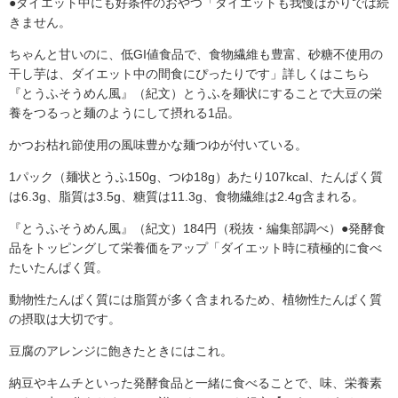
●ダイエット中にも好条件のおやつ「ダイエットも我慢ばかりでは続
きません。
ちゃんと甘いのに、低GI値食品で、食物繊維も豊富、砂糖不使用の
干し芋は、ダイエット中の間食にぴったりです」詳しくはこちら
『とうふそうめん風』（紀文）とうふを麺状にすることで大豆の栄
養をつるっと麺のようにして摂れる1品。
かつお枯れ節使用の風味豊かな麺つゆが付いている。
1パック（麺状とうふ150g、つゆ18g）あたり107kcal、たんぱく質
は6.3g、脂質は3.5g、糖質は11.3g、食物繊維は2.4g含まれる。
『とうふそうめん風』（紀文）184円（税抜・編集部調べ）●発酵食
品をトッピングして栄養価をアップ「ダイエット時に積極的に食べ
たいたんぱく質。
動物性たんぱく質には脂質が多く含まれるため、植物性たんぱく質
の摂取は大切です。
豆腐のアレンジに飽きたときにはこれ。
納豆やキムチといった発酵食品と一緒に食べることで、味、栄養素