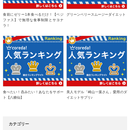
食前にゼリー1本食べるだけ！【ベジ
グリーンベリースムージーダイエット
ファス】で無理な食事制限とサヨナ
ラ！
食べたい！呑みたい！あなたをサポー
美人モデル「崎山一葉さん」愛用のダ
ト【八糖仙】
イエットサプリ♪
カテゴリー