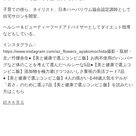
子育ての傍ら、ネイリスト、日本ハーバリウム協会認定講師として
自宅サロンを開室。
ヘルシー＆ビューティーフードアドバイザーとしてダイエット指導
などもしている。
インスタグラム：
https://www.instagram.com/az_flowers_ayakomochida撮影・取材・
文／竹腰奈生●【美と健康で選ぶコンビニ飯】お肉不使用のハンバー
グなど体のことを考えて選んだヘルシーな5品●【美と健康で選ぶコ
ンビニ飯】添加物を極力避けつつおいしさ重視の美活フード7品
●【美と健康で選ぶコンビニ飯】4人の孫がいる48歳人気モデルが
「若さ」のために選ぶ7品【美と健康で選ぶコンビニ飯】を読みたい
方はこちら
続きを見る