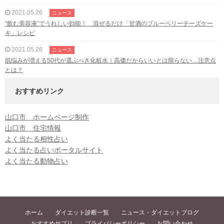
2021.05.26
ニュース
“飲む美容液”でうれしい効能！ 混ぜるだけ「甘酒のブルーベリーチーズケー
キ」レシピ
2021.05.26
ニュース
肌悩みが増える50代が選ぶべき化粧水｜高価だからいいとは限らない…注意点
とは？
おすすめリンク
山口市 ホームページ制作
山口市 住宅情報
よく当たる相性占い
よく当たる占いポータルサイト
よく当たる動物占い
ホーム
ダイエット診断一覧
ニュース・ダイエットブログ
おすすめサプリ
プライバシーポリシー
お問い合わせ