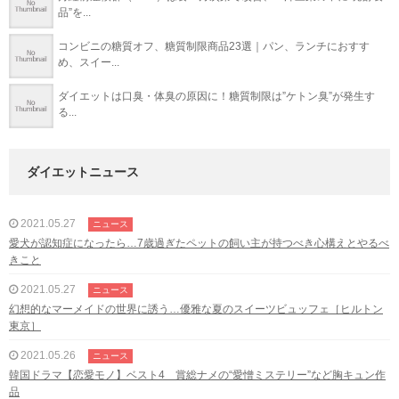
品”を...
コンビニの糖質オフ、糖質制限商品23選｜パン、ランチにおすす
め、スイー...
ダイエットは口臭・体臭の原因に！糖質制限は”ケトン臭”が発生す
る...
ダイエットニュース
2021.05.27
ニュース
愛犬が認知症になったら…7歳過ぎたペットの飼い主が持つべき心構えとやるべ
きこと
2021.05.27
ニュース
幻想的なマーメイドの世界に誘う…優雅な夏のスイーツビュッフェ［ヒルトン
東京］
2021.05.26
ニュース
韓国ドラマ【恋愛モノ】ベスト4 賞総ナメの“愛憎ミステリー”など胸キュン作
品