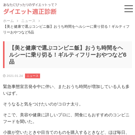
to
ホーム
ニュース
【美と健康で選ぶコンビニ飯】おうち時間をヘルシーに乗り切る！ギルティフ
リーおやつなど6品
【美と健康で選ぶコンビニ飯】おうち時間をヘ
ルシーに乗り切る！ギルティフリーおやつなど6
品
2021.01.24
ニュース
緊急事態宣言発令中に伴い、またおうち時間が増加している人も多
いはず。
そうなると気をつけたいのがコロナ太り。
そこで、美容や健康に詳しいプロに、間食にもおすすめのコンビニ
フードを聞いた。
小腹が空いたときや目当てのものを購入するときなど、ほぼ毎日、