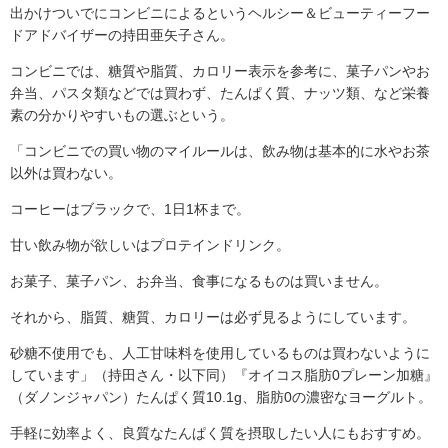
出かけついでにコンビニによるというヘルシー＆ビューティーフー
ドアドバイザーの持田亜矢子さん。
コンビニでは、糖質や脂質、カロリー表示を参考に、菓子パンやお
弁当、パスタ類などでは買わず、たんぱく質、ナッツ類、など栄養
素の分かりやすいもの選ぶという。
「コンビニでの買い物のマイルールは、飲み物は基本的に水やお茶
以外は買わない。
コーヒーはブラックで、1日1杯まで。
甘い飲み物が欲しいはプロテインドリンク。
お菓子、菓子パン、お弁当、食事になるものは買いません。
それから、脂質、糖質、カロリーは必ず見るようにしています。
砂糖不使用でも、人工甘味料を使用しているものは買わないように
しています」（持田さん・以下同）『オイコス脂肪0プレーン加糖』
（ダノンジャパン）たんぱく質10.1g、脂肪0の濃密なヨーグルト。
手軽に効率よく、良質なたんぱく質を摂取したい人にもおすすめ。