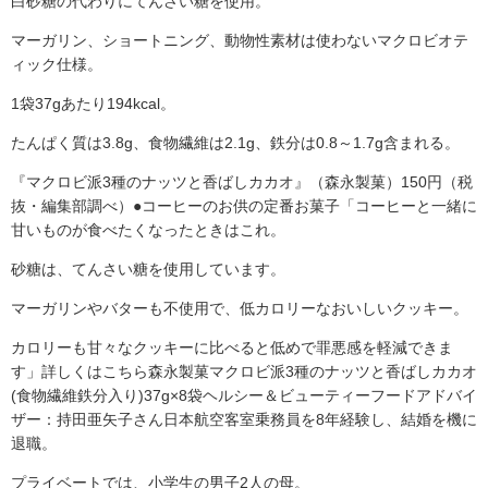
白砂糖の代わりにてんさい糖を使用。
マーガリン、ショートニング、動物性素材は使わないマクロビオテ
ィック仕様。
1袋37gあたり194kcal。
たんぱく質は3.8g、食物繊維は2.1g、鉄分は0.8～1.7g含まれる。
『マクロビ派3種のナッツと香ばしカカオ』（森永製菓）150円（税
抜・編集部調べ）●コーヒーのお供の定番お菓子「コーヒーと一緒に
甘いものが食べたくなったときはこれ。
砂糖は、てんさい糖を使用しています。
マーガリンやバターも不使用で、低カロリーなおいしいクッキー。
カロリーも甘々なクッキーに比べると低めで罪悪感を軽減できま
す」詳しくはこちら森永製菓マクロビ派3種のナッツと香ばしカカオ
(食物繊維鉄分入り)37g×8袋ヘルシー＆ビューティーフードアドバイ
ザー：持田亜矢子さん日本航空客室乗務員を8年経験し、結婚を機に
退職。
プライベートでは、小学生の男子2人の母。