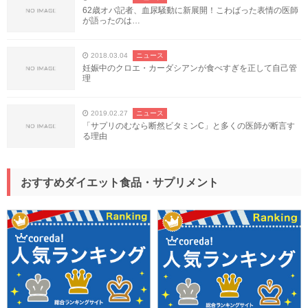
62歳オバ記者、血尿騒動に新展開！こわばった表情の医師
が語ったのは…
2018.03.04
ニュース
妊娠中のクロエ・カーダシアンが食べすぎを正して自己管
理
2019.02.27
ニュース
「サプリのむなら断然ビタミンC」と多くの医師が断言す
る理由
おすすめダイエット食品・サプリメント