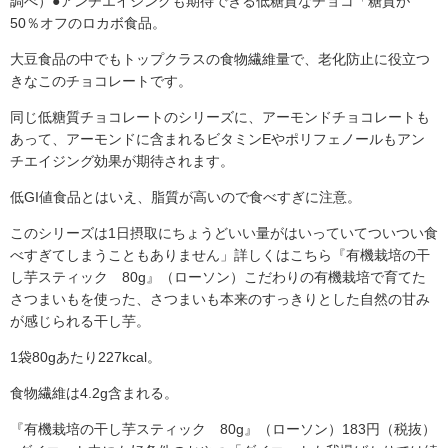
調べ）●アンチエイジングも期待できる低糖質なチョコ「糖質が
50％オフのロカボ食品。
大豆食品の中でもトップクラスの食物繊維量で、老化防止に役立つ
きなこのチョコレートです。
同じ低糖質チョコレートのシリーズに、アーモンドチョコレートも
あって、アーモンドに含まれるビタミンEやポリフェノールもアン
チエイジング効果が期待されます。
低GI値食品とはいえ、脂質が高いので食べすぎに注意。
このシリーズは1日摂取にちょうどいい量がはいっていてついつい食
べすぎてしまうこともありません」詳しくはこちら『有機栽培の干
し芋スティック 80g』（ローソン）こだわりの有機栽培で育てた
さつまいもを使った、さつまいも本来のすっきりとした自然の甘み
が感じられる干し芋。
1袋80gあたり227kcal。
食物繊維は4.2g含まれる。
『有機栽培の干し芋スティック 80g』（ローソン）183円（税抜）