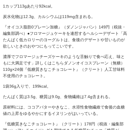
1カップ113gあたり92kcal。
炭水化物は12.3g、カルシウムは119mg含まれる。
『オイコス脂肪0プレーン加糖』（ダノンジャパン）149円（税抜・
編集部調べ）●フロマージュケーキを連想するヘルシーデザート「高
たんぱく低カロリーのヨーグルトは、食後のデザートや甘いものが
欲しいときのおやつにもってこいです。
濃厚でフロマージュチーズケーキのような舌触りで食べ応え、味と
もに大満足です」詳しくはこちらダノンオイコスプレーン（無糖）
110g×24個『低糖質きなこチョコレート』（クリート）人工甘味料
不使用のチョコレート。
1袋36g入りで、199kcal。
たんぱく質は3.5g、糖質は9.0g、食物繊維は7.4g含まれる。
原材料には、ココアバターやきなこ、水溶性食物繊維で食後の血糖
値の上昇をゆるやかにするイヌリンがはいっている。
『低糖質きなこチョコレート』（クリート）178円（税抜・編集部