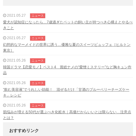
2021.05.27
ニュース
愛犬が認知症になったら…7歳過ぎたペットの飼い主が持つべき心構えとやるべ
きこと
2021.05.27
ニュース
幻想的なマーメイドの世界に誘う…優雅な夏のスイーツビュッフェ［ヒルトン
東京］
2021.05.26
ニュース
韓国ドラマ【恋愛モノ】ベスト4 賞総ナメの“愛憎ミステリー”など胸キュン作
品
2021.05.26
ニュース
“飲む美容液”でうれしい効能！ 混ぜるだけ「甘酒のブルーベリーチーズケー
キ」レシピ
2021.05.26
ニュース
肌悩みが増える50代が選ぶべき化粧水｜高価だからいいとは限らない…注意点
とは？
おすすめリンク