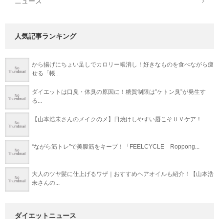
ニュース
人気記事ランキング
から揚げにちょい足しでカロリー帳消し！好きなものを食べながら痩
せる「帳...
ダイエットは口臭・体臭の原因に！糖質制限は”ケトン臭”が発生す
る...
【山本浩未さんのメイクのメ】日焼けしやすい唇こそＵＶケア！...
“ながら筋トレ”で美腹筋をキープ！「FEELCYCLE Roppong...
大人のツヤ髪に仕上げるワザ｜おすすめヘアオイルも紹介！【山本浩
未さんの...
ダイエットニュース