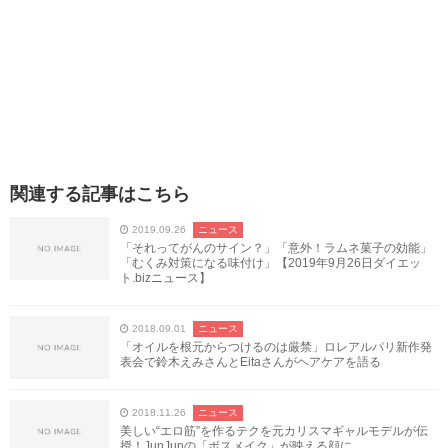
関連する記事はこちら
2019.09.26
ニュース
「それってがんのサイン？」「意外！ラムネ菓子の効能」
「むくみ対策になる味付け」【2019年9月26日ダイエッ
ト.bizニュース】
2018.09.01
ニュース
「オイルを根元からつけるのは厳禁」ロレアルパリ新作発
表会で鈴木えみさんとEitaさんがヘアケアを語る
2018.11.26
ニュース
美しい“エロ筋”を作るテクを元カリスマギャルモデルが伝
授！JunJunの「ボスメイク」が映える顔に