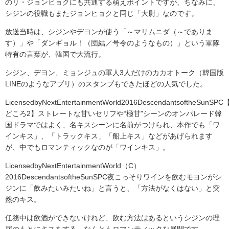
のリ・ジョンヒョクにも共通する萌えポイントですが、ちなみに、
シジンの役職もまたジョンヒョクと同じ「大尉」なのです。
放送当時は、シジンやデヨンが使う「～マリムニダ（～でありま
す）」や「ダンギョル！（団結／号令のようなもの）」という軍隊
特有の言葉が、韓国で大流行。
シジン、デヨン、ミョンジュの軍人3人だけのカカオトーク（韓国版
LINEのようなアプリ）のスタンプもできたほどの人気でした。
LicensedbyNextEntertainmentWorld2016DescendantsoftheSunSP
どころ2】ストレートな甘いセリフや“極甘”シーンのオンパレード韓
国ドラマではよく、名キスシーンに名前がつけられ、本作でも「ワ
インキス」、「トラックキス」「船上キス」などがあげられます
が、中でもロマンティックなのが「ワインキス」。
LicensedbyNextEntertainmentWorld（C）
2016DescendantsoftheSunSPC夜こっそりワインを飲むモヨンがシ
ジンに「飲みたいみたいね」と言うと、「方法がなくはない」と突
然のキス。
任務中は飲酒ができないけれど、飲む方法はあるというシジンの理