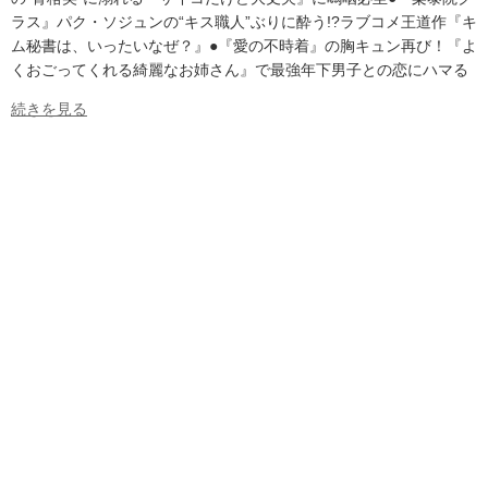
ラス』パク・ソジュンの“キス職人”ぶりに酔う!?ラブコメ王道作『キ
ム秘書は、いったいなぜ？』●『愛の不時着』の胸キュン再び！『よ
くおごってくれる綺麗なお姉さん』で最強年下男子との恋にハマる
続きを見る