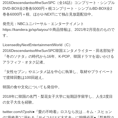
2016DescendantsoftheSunSPC（全16話）コンプリート・シンプル
DVD-BOX全2巻各5000円＋税コンプリート・シンプルBD‐BOX全2
巻各6000円＋税、ほかU-NEXTにて独占見放題配信中。
発売元：NBCユニバーサル・エンターテイメント
https://kandera.jp/sp/taiyou/※商品情報は、2021年2月現在のもので
す。
LicensedbyNextEntertainmentWorld（C）
2016DescendantsoftheSunSPC韓国エンタメライター・田名部知子
『冬のソナタ』の時代から16年、K-POP、韓国ドラマを追いかける
アラフィフ・オタク記者。
『女性セブン』やエンタメ誌を中心に執筆し、取材やプライベート
で渡韓回数は100回超え。
韓国の食や文化についても発信中。
2018年に韓国の名門・梨花女子大学に短期語学留学し、人生2度目
の女子大生を経験。
twitter.com/t7joshi●『愛の不時着』ロスなら次は…キム・スヒョン
の“骨格美”に溺れる『サイコだけど大丈夫』に嗚咽必至●『梨泰院ク