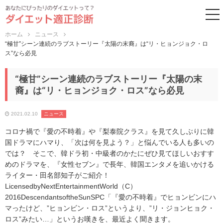
to
ホーム
ニュース
“極甘”シーン連続のラブストーリー『太陽の末裔』は“リ・ヒョンジョク・ロ
ス”なら必見
“極甘”シーン連続のラブストーリー『太陽の末
裔』は“リ・ヒョンジョク・ロス”なら必見
2021.02.10
ニュース
コロナ禍で『愛の不時着』や『梨泰院クラス』を見て久しぶりに韓
国ドラマにハマり、「次は何を見よう？」と悩んでいる人も多いの
では？ そこで、韓ドラ初・中級者のかたにぜひ見てほしいおすす
めのドラマを、『女性セブン』で長年、韓国エンタメを追いかける
ライター・田名部知子がご紹介！
LicensedbyNextEntertainmentWorld（C）
2016DescendantsoftheSunSPC「『愛の不時着』でヒョンビンにハ
マったけど、”ヒョンビン・ロス”というより、”リ・ジョンヒョク・
ロス”みたい…」というお嘆きを、最近よく聞きます。