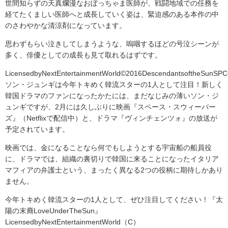
世間知らずの天真爛漫なおぼっちゃま医師が、戦闘地域での任務を
経てたくましい医師へと成長していく姿は、緊迫感のある本作の中
のさわやかな清涼剤になっています。
思わずもらい泣きしてしまうような、嗚咽するほどの号泣シーンが
多く、俳優としての成長も見て取れるはずです。
LicensedbyNextEntertainmentWorld©2016DescendantsoftheSunSP
ソン・ジュンギは今年トキめく韓流スターの1人として注目！新しく
韓国ドラマのファンになったかたには、まだなじみの薄いソン・ジ
ュンギですが、2月には久しぶりに映画『スペース・スウィーパー
ズ』（Netflixで配信中）と、ドラマ『ヴィンチェンツォ』の放送が
予定されています。
映画では、金になることなら何でもしようとする宇宙船の船員役
に、ドラマでは、組織の裏切りで韓国に来ることになったイタリア
マフィアの弁護士という、まったく異なる2つの役柄に期待しかあり
ません。
今年トキめく韓流スターの1人として、ぜひ注目してください！『太
陽の末裔LoveUnderTheSun』
LicensedbyNextEntertainmentWorld（C）