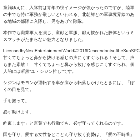
童顔ゆえに、入隊前は青年の役イメージが強かったのですが、陸軍
の中でも特に軍務が厳しいといわれる、北朝鮮との軍事境界線のあ
る地域の部隊に入隊し、男をあげて除隊。
本作でも職業軍人を演じ、童顔と軍服、鍛え抜かれた肢体というミ
スマッチがたまらない魅力となりました。
LicensedbyNextEntertainmentWorld©2016DescendantsoftheSunSP
甘くてちょっと鼻から抜ける感じの声にくすぐられる！そして、声
もまた素敵！ 甘くてちょっと鼻から抜ける感じにくすぐられ、個
人的には断然”ユ・シジン推し”です。
シジンはモヨンが運転する車が崖から転落しかけたときには、「ぼ
くの目を見て。
手を握って。
必ず助けます。
約束します」と言葉でも行動でも、必ず守ってくれるのです。
国を守り、愛する女性をとことん守り抜く姿勢は、『愛の不時着』