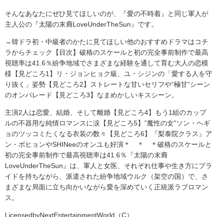
そんなあなたにぜひ見てほしいのが、『愛の不時着』と同じ軍人が
主人公の『太陽の末裔LoveUnderTheSun』です。
→韓ドラ初・中級者のかたに見てほしい他のおすすめドラマはコチ
ラからチェック【目次】破格のスケールと初の完全事前制作で最高
視聴率は41.6％紛争地域でさまざまな経験を通して育む大人の恋模
様【見どころ1】リ・ジョンヒョク級、ユ・シジンの「愛する人を守
り抜く」姿勢【見どころ2】ストレートな甘いセリフや“極甘”シーン
のオンパレード【見どころ3】なまめかしいキスシーン。
主演2人は恋愛、結婚、そして離婚【見どころ4】もう1組のカップ
ルの不器用な純情ロマンスに涙【見どころ5】”魔性の女”ソン・ヘギ
ョのツッコミたくなる衣装の数々【見どころ6】『梨泰院クラス』ア
ン・ボヒョンやSHINeeのオンユも好演＊ ＊ ＊破格のスケールと
初の完全事前制作で最高視聴率は41.6％『太陽の末裔
LoveUnderTheSun』は、軍人と女医、それぞれ仕事や生き方にプラ
イドを持ちながら、派遣された紛争地域ウルク（架空の国）で、さ
まざまな局面に立ち向かいながら愛を深めていく正統派ラブロマン
ス。
LicensedbyNextEntertainmentWorld（C）