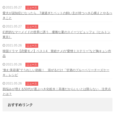
2021.05.27
ニュース
愛犬が認知症になったら…7歳過ぎたペットの飼い主が持つべき心構えとやるべ
きこと
2021.05.27
ニュース
幻想的なマーメイドの世界に誘う…優雅な夏のスイーツビュッフェ［ヒルトン
東京］
2021.05.26
ニュース
韓国ドラマ【恋愛モノ】ベスト4 賞総ナメの“愛憎ミステリー”など胸キュン作
品
2021.05.26
ニュース
“飲む美容液”でうれしい効能！ 混ぜるだけ「甘酒のブルーベリーチーズケー
キ」レシピ
2021.05.26
ニュース
肌悩みが増える50代が選ぶべき化粧水｜高価だからいいとは限らない…注意点
とは？
おすすめリンク