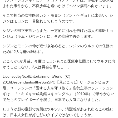
（ソン・ジュンギ）とソ・デヨン（チン・グ）は、休暇中に巻き込
まれた事件から、不良少年を追いかけてヘソン病院へ向かいます。
そこで担当の女性医師カン・モヨン（ソン・ヘギョ）に出会い、シ
ジンはモヨンに一目惚れしてしまうのです。
シジンの部下デヨンもまた、一方的に別れを告げた恋人の軍医ミョ
ンジュ（キム・ジウォン）に、その病院で再会します。
シジンとモヨンの仲が近づき始めると、シジンのウルクでの任務の
ために2人は離れ離れに。
ところが8か月後、今度はモヨンもまた医療奉仕団としてウルクに向
かうことになり、2人は再会を果たし…。
LicensedbyNextEntertainmentWorld（C）
2016DescendantsoftheSunSPC【見どころ1】リ・ジョンヒョク
級、ユ・シジンの「愛する人を守り抜く」姿勢主演のソン・ジュン
ギは、『トキメキ☆成均館スキャンダル』（2010年）で華やかない
でたちのプレイボーイを演じ、日本でも人気になりました。
しょうゆ顔の童顔でお肌はツルツル、清潔感があふれ出るこの感じ
は、日本人女性が好む顔のタイプではないでしょうか。