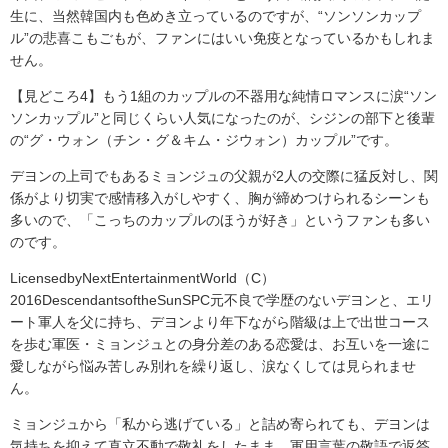
生に、当然韓国内も色めき立っているのですが、“ソンソンカップ
ル”の悲喜こもごもが、ファンにはいい免疫となっているかもしれま
せん。
【見どころ4】もう1組のカップルの不器用な純情ロマンスに涙“ソン
ソンカップル”と同じくらい人気になったのが、シジンの部下と後輩
の“グ・ウォン（チン・グ＆キム・ジウォン）カップル”です。
デヨンの上司でもあるミョンジュの父親が2人の交際に猛反対し、関
係がより切実で感情移入がしやすく、胸が締めつけられるシーンも
多いので、「こっちのカップルのほうが好き」というファンも多い
のです。
LicensedbyNextEntertainmentWorld（C）
2016DescendantsoftheSunSPC元不良で学歴のないデヨンと、エリ
ート軍人を父に持ち、デヨンより年下ながら階級は上で出世コース
を歩む軍医・ミョンジュとの身分差のある恋愛は、お互いを一途に
愛しながら悩み苦しみ別れを繰り返し、涙なくしては見られませ
ん。
ミョンジュから「私から逃げている」と詰め寄られても、デヨンは
気持ちを抑えて直立不動で敬礼をしたまま、軍用言葉の敬語で返答