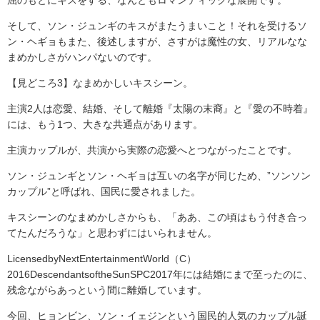
屈のもとにキスをする、なんともロマンティックな展開です。
そして、ソン・ジュンギのキスがまたうまいこと！それを受けるソ
ン・ヘギョもまた、後述しますが、さすがは魔性の女、リアルなな
まめかしさがハンパないのです。
【見どころ3】なまめかしいキスシーン。
主演2人は恋愛、結婚、そして離婚『太陽の末裔』と『愛の不時着』
には、もう1つ、大きな共通点があります。
主演カップルが、共演から実際の恋愛へとつながったことです。
ソン・ジュンギとソン・ヘギョは互いの名字が同じため、”ソンソン
カップル”と呼ばれ、国民に愛されました。
キスシーンのなまめかしさからも、「ああ、この頃はもう付き合っ
てたんだろうな」と思わずにはいられません。
LicensedbyNextEntertainmentWorld（C）
2016DescendantsoftheSunSPC2017年には結婚にまで至ったのに、
残念ながらあっという間に離婚しています。
今回、ヒョンビン、ソン・イェジンという国民的人気のカップル誕