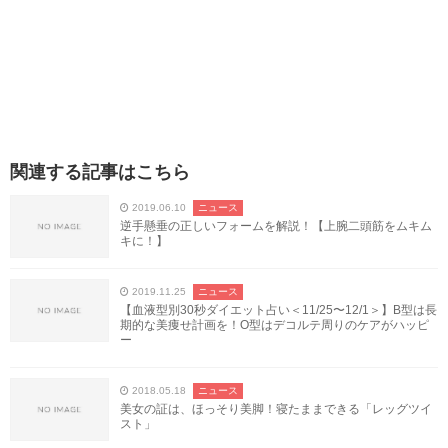
関連する記事はこちら
2019.06.10
ニュース
逆手懸垂の正しいフォームを解説！【上腕二頭筋をムキム
キに！】
2019.11.25
ニュース
【血液型別30秒ダイエット占い＜11/25〜12/1＞】B型は長
期的な美痩せ計画を！O型はデコルテ周りのケアがハッピ
ー
2018.05.18
ニュース
美女の証は、ほっそり美脚！寝たままできる「レッグツイ
スト」