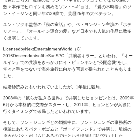
【見どころ5】”魔性の女”ソン・ヘギョのツッコミたくなる衣装の
数々本作でヒロインを務めるソン・ヘギョは、『愛の不時着』のソ
ン・イェジンと同い年の39歳で、芸歴25年の大ベテラン。
ユン・ソクホ監督の『秋の童話』や、ペ・ヨンジュン主演の『ホテ
リアー』、『オールイン運命の愛』など日本でも人気の作品に数多
く出演しています。
LicensedbyNextEntertainmentWorld（C）
2016DescendantsoftheSunSPC「共演者キラー」といわれ、『オー
ルイン』での共演をきっかけにイ・ビョンホンと“公開恋愛”をし、
堂々と手をつないで海外旅行に向かう写真が撮られたこともありま
した。
結婚秒読みともいわれていましたが、1年後に破局。
2008年の『彼らが生きる世界』で共演したヒョンビンとは、2009年
6月から本格的に交際がスタートし、2011年、ヒョンビンが兵役に
行くタイミングで破局したといわれています。
そして、ソン・ジュンギとの婚姻中に、ソン・ジュンギの事務所の
後輩にあたるパク・ボゴムと『ボーイフレンド』で共演し、離婚の
原因がパク・ボゴムにあるのではという憶測も飛び交いました。