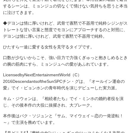
するシーンは、ミョンジュの切なくて情けない気持ちを思うと本当
に泣けてきます。
◆デヨンは情に厚いけれど、武骨で寡黙で不器用で純粋シジンがス
トレートな甘い言葉と態度でモヨンにアプローチするのと対照に、
デヨンは情に厚いけれど、武骨で寡黙で不器用で純粋。
ひたすら一途に愛する女性を見守るタイプです。
口数が少ないからこそ、強い目力で力強くぎゅっと抱きしめるとき
の腕の筋肉にすら、ミョンジュへの愛があふれています。
LicensedbyNextEntertainmentWorld（C）
2016DescendantsoftheSunSPCチン・グは、『オールイン運命の
愛』でイ・ビョンホンの青年時代を演じデビューした実力派。
キム・ジウォンは、『相続者たち』でイ・ミンホの婚約者役を演
じ、その後本作の大役に抜擢され、大ブレーク。
本作後はパク・ソジュンと『サム、マイウェイ～恋の一発逆転！
～』で主演を務めています。