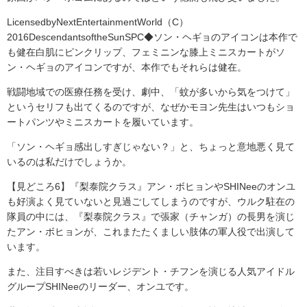
LicensedbyNextEntertainmentWorld（C）
2016DescendantsoftheSunSPC◆ソン・ヘギョのアイコンは本作で
も健在白肌にピンクリップ、フェミニンな膝上ミニスカートがソ
ン・ヘギョのアイコンですが、本作でもそれらは健在。
戦闘地域での医療任務を受け、劇中、「蚊が多いから気をつけて」
というセリフも出てくるのですが、なぜかモヨン先生はいつもショ
ートパンツやミニスカートを履いています。
「ソン・ヘギョ感出しすぎじゃない？」と、ちょっと意地悪く見て
いるのは私だけでしょうか。
【見どころ6】『梨泰院クラス』アン・ボヒョンやSHINeeのオンユ
も好演よく見ていないと見過ごしてしまうのですが、ウルク駐在の
隊員の中には、『梨泰院クラス』で張家（チャンガ）の長男を演じ
たアン・ボヒョンが、これまたたくましい肢体の軍人役で出演して
います。
また、注目すべきは若いレジデント・チフンを演じる人気アイドル
グループSHINeeのリーダー、オンユです。