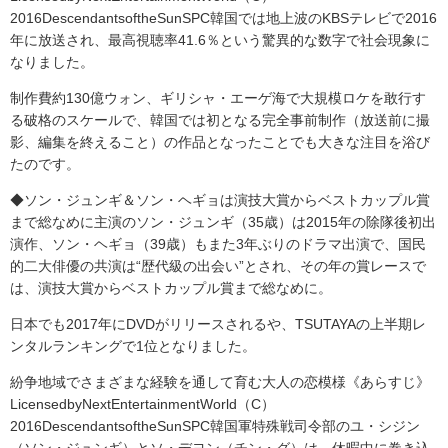
2016DescendantsoftheSunSPC韓国では地上波のKBSテレビで2016
年に放送され、最高視聴率41.6％という驚異的な数字で社会現象に
なりました。
制作費約130億ウォン、ギリシャ・エーゲ海で大規模ロケを敢行す
る破格のスケールで、韓国では初となる完全事前制作（放送前に撮
影、編集を終えること）の作品となったことでも大きな注目を浴び
たのです。
◆ソン・ジュンギ＆ソン・ヘギョは演技大賞からベストカップル賞
まで総なめに主演のソン・ジュンギ（35歳）は2015年の除隊後初出
演作、ソン・ヘギョ（39歳）もまた3年ぶりのドラマ出演で、国民
的二大俳優の共演は“歴代級の出会い”とされ、その年の賞レースで
は、演技大賞からベストカップル賞まで総なめに。
日本でも2017年にDVDがリリースされるや、TSUTAYAの上半期レ
ンタルランキングで1位となりました。
紛争地域でさまざまな経験を通して育む大人の恋模様《あらすじ》
LicensedbyNextEntertainmentWorld（C）
2016DescendantsoftheSunSPC韓国軍特殊戦司令部のユ・シジン