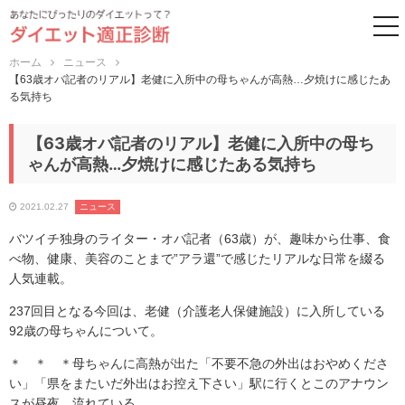
to
ホーム
ニュース
【63歳オバ記者のリアル】老健に入所中の母ちゃんが高熱…夕焼けに感じたあ
る気持ち
【63歳オバ記者のリアル】老健に入所中の母ち
ゃんが高熱…夕焼けに感じたある気持ち
2021.02.27
ニュース
バツイチ独身のライター・オバ記者（63歳）が、趣味から仕事、食
べ物、健康、美容のことまで”アラ還”で感じたリアルな日常を綴る
人気連載。
237回目となる今回は、老健（介護老人保健施設）に入所している
92歳の母ちゃんについて。
＊ ＊ ＊母ちゃんに高熱が出た「不要不急の外出はおやめくださ
い」「県をまたいだ外出はお控え下さい」駅に行くとこのアナウン
スが昼夜、流れている。