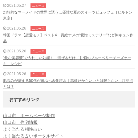
2021.05.27
ニュース
幻想的なマーメイドの世界に誘う…優雅な夏のスイーツビュッフェ［ヒルトン
東京］
2021.05.26
ニュース
韓国ドラマ【恋愛モノ】ベスト4 賞総ナメの“愛憎ミステリー”など胸キュン作
品
2021.05.26
ニュース
“飲む美容液”でうれしい効能！ 混ぜるだけ「甘酒のブルーベリーチーズケー
キ」レシピ
2021.05.26
ニュース
肌悩みが増える50代が選ぶべき化粧水｜高価だからいいとは限らない…注意点
とは？
おすすめリンク
山口市 ホームページ制作
山口市 住宅情報
よく当たる相性占い
よく当たる占いポータルサイト