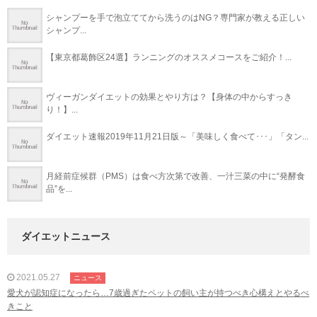
シャンプーを手で泡立ててから洗うのはNG？専門家が教える正しい
シャンプ...
【東京都葛飾区24選】ランニングのオススメコースをご紹介！...
ヴィーガンダイエットの効果とやり方は？【身体の中からすっき
り！】...
ダイエット速報2019年11月21日版～「美味しく食べて･･･」「タン...
月経前症候群（PMS）は食べ方次第で改善、一汁三菜の中に“発酵食
品”を...
ダイエットニュース
2021.05.27
ニュース
愛犬が認知症になったら…7歳過ぎたペットの飼い主が持つべき心構えとやるべ
きこと