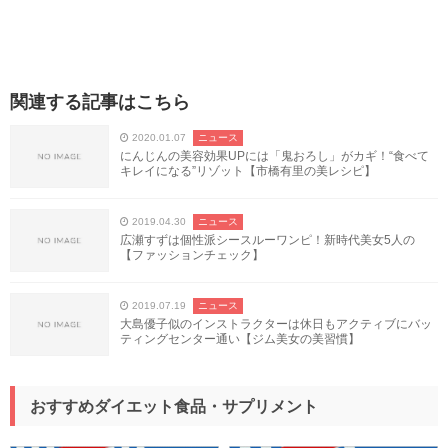
関連する記事はこちら
2020.01.07
ニュース
にんじんの美容効果UPには「鬼おろし」がカギ！“食べて
キレイになる”リゾット【市橋有里の美レシピ】
2019.04.30
ニュース
広瀬すずは個性派シースルーワンピ！新時代美女5人の
【ファッションチェック】
2019.07.19
ニュース
大島優子似のインストラクターは休日もアクティブにバッ
ティングセンター通い【ジム美女の美習慣】
おすすめダイエット食品・サプリメント