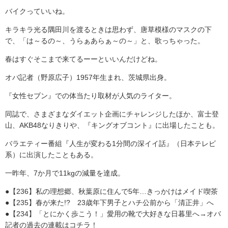
バイクっていいね。
キラキラ光る隅田川を渡るときは思わず、唐草模様のマスクの下
で、「は～るの～、うらぁあらぁ～の～」と、歌っちゃった。
春はすぐそこまで来てるーーといいんだけどね。
オバ記者（野原広子）1957年生まれ、茨城県出身。
『女性セブン』での体当たり取材が人気のライター。
同誌で、さまざまなダイエット企画にチャレンジしたほか、富士登
山、AKB48なりきりや、『キングオブコント』に出場したことも。
バラエティー番組『人生が変わる1分間の深イイ話』（日本テレビ
系）に出演したこともある。
一昨年、7か月で11kgの減量を達成。
●【236】私の理想郷、秋葉原に住んで5年…きっかけはメイド喫茶
●【235】春が来た!? 23歳年下男子とハチ公前から「清正井」へ
●【234】「とにかく歩こう！」愛用の靴で大好きな日暮里へ→オバ
記者の過去の連載はコチラ！