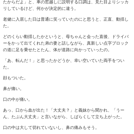
たからだよ」と、車の窓越しに説明する口調は、見た目よりシッカ
リしているけど、何かが決定的に違う。
老健に入居した日は普通に笑っていたのにと思うと、正直、動揺し
た。
どのくらい動揺したかというと、母ちゃんと会った直後、ドライバ
ーをかって出てくれた弟の妻と話しながら、真新しい点字ブロック
の道に足を乗せたとたん、体が道路に向かっていったの。
「あ、転んだ！」と思ったかどうか、幸い空いていた両手をつい
た。
顔もついた。
鼻が痛い。
口の中が痛い。
あっ、口から血が出た！「大丈夫？」と義妹から聞かれ、「うー
ん、たぶん大丈夫」と言いながら、しばらくして立ち上がった。
口の中は大して切れていないし、鼻の痛みもそう。