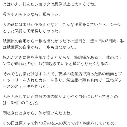
とはいえ、転んだショックは想像以上に大きくてね。
母ちゃんもトシなら、私もトシ。
人の命には限りがあるんだなと、こんな夕景を見ていたら、シーン
とした気持ちで納得しちゃった。
秋葉原の自宅から一歩も出なかったその翌日と、翌々日の2日間、私
は秋葉原の自宅から、一歩も出なかった。
転んだときに体を左腕で支えたからか、筋肉痛があるし、体のバラ
ンスが崩れたのか、1時間起きていると横になりたくなるの。
それでもお腹だけはすくので、茨城の物産店で買った豚の頭肉とブ
ロッコリーを入れたカレーを作り、筑波産の鶏もも肉で、玉ねぎソ
ースのステーキを作った。
ふらふらしていた自分の体の軸がようやく自分にもどってきたの
は、3日目のことだ。
朝起きたときから、体が軽いんだよね。
その日は原チャで約40分の友人の家まで行く約束をしていたの。