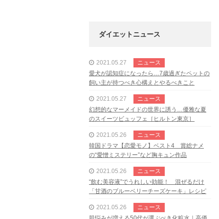
ダイエットニュース
2021.05.27
ニュース
愛犬が認知症になったら…7歳過ぎたペットの
飼い主が持つべき心構えとやるべきこと
2021.05.27
ニュース
幻想的なマーメイドの世界に誘う…優雅な夏
のスイーツビュッフェ［ヒルトン東京］
2021.05.26
ニュース
韓国ドラマ【恋愛モノ】ベスト4 賞総ナメ
の“愛憎ミステリー”など胸キュン作品
2021.05.26
ニュース
“飲む美容液”でうれしい効能！ 混ぜるだけ
「甘酒のブルーベリーチーズケーキ」レシピ
2021.05.26
ニュース
肌悩みが増える50代が選ぶべき化粧水｜高価