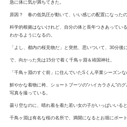
急に体に気が満ちてきた。
原因？ 春の低気圧が動いて、いい感じの配置になった
科学的根拠はないけれど、自分の体と長年つきあってい
わかるようになるの。
「よし、都内の桜見物だ」と突然、思いついて、30分後
で、向かった先は15分で着く千鳥ヶ淵＆靖国神社。
「千鳥ヶ淵のすぐ前」に住んでいたSくん卒業シーズンな
鮮やかな着物に袴、ショートブーツの“ハイカラさん”のグ
写真を撮っている。
曇り空なのに、晴れ着を着た若い女の子がいっぱいいる
千鳥ヶ淵は有名な桜の名所で、満開になるとお堀にボー