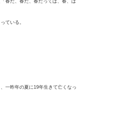
た「春だ、春だ、春だってば、春、は
まっている。
り、一昨年の夏に19年生きて亡くなっ