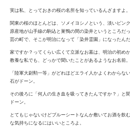
実は私、とっておきの桜の名所を知っているんざますよ
関東の桜のほとんどは、ソメイヨシノという、淡いピン
原産地が山手線の駒込と巣鴨の間の染井というところだ
芸の町で、そこが明治になって「染井霊園」になったん
家ですか？ってくらい広くて立派なお墓は、明治の初め
教養な私でも、どっかで聞いたことがあるようなお名前
「陸軍大尉勲一等」がどれほどエライ人かよくわからな
石がドーン。
その後ろに「何人の生き血を吸ってきたんですか？」と
ドーン。
とてもじゃないけどブルーシートなんか敷いてお酒を飲
な気持ちになるにはいいところよ。