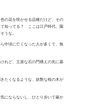
。
ク色の花を咲かせる品種だけど、その
って知ってる？ ここは江戸時代、園
だそうな。
から中頃に亡くなった人が多くて、無
。
いけれど、立派な石の門構えの先に墓
聞きたくなるような、妖艶な桜の木が
む気にならないし、ひとり歩いて厳か