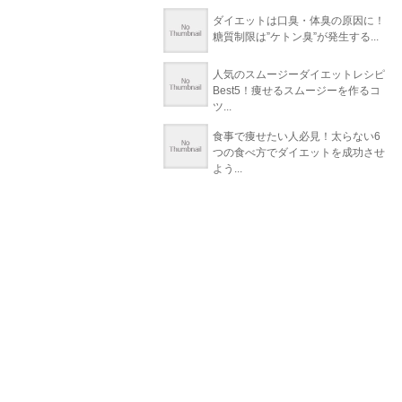
ダイエットは口臭・体臭の原因に！
糖質制限は”ケトン臭”が発生する...
人気のスムージーダイエットレシピ
Best5！痩せるスムージーを作るコ
ツ...
食事で痩せたい人必見！太らない6
つの食べ方でダイエットを成功させ
よう...