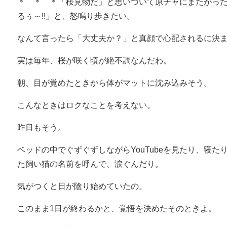
＊ ＊ ＊「桜見物だ」と思いついて原チャにまたがっ
るぅ～!!」と、怒鳴り歩きたい。
なんて言ったら「大丈夫か？」と真顔で心配されるに決
実は毎年、桜が咲く頃が絶不調なんだわ。
朝、目が覚めたときから体がマットに沈み込みそう。
こんなときはロクなことを考えない。
昨日もそう。
ベッドの中でぐずぐずしながらYouTubeを見たり、寝た
た飼い猫の名前を呼んで、涙ぐんだり。
気がつくと日が陰り始めていたの。
このまま1日が終わるかと、覚悟を決めたそのときよ。