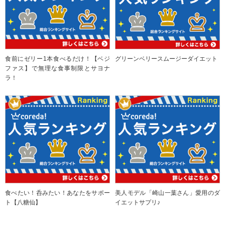
食前にゼリー1本食べるだけ！【ベジ
グリーンベリースムージーダイエット
ファス】で無理な食事制限とサヨナ
ラ！
食べたい！呑みたい！あなたをサポー
美人モデル「崎山一葉さん」愛用のダ
ト【八糖仙】
イエットサプリ♪