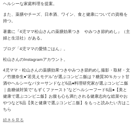
ヘルシーな家庭料理を提案。
また、薬膳やチーズ、日本酒、ワイン、食と健康についての資格を
持つ。
著書に『4児ママ松山さんの薬膳効果つき やみつき節約めし』（主
婦と生活社）がある。
ブログ「4児ママの愛情ごはん」。
松山さんのInstagramアカウント。
4児ママ・松山さんの薬膳効果つきやみつき節約めし撮影・取材・文
／竹腰奈生●”若見えモデル”が選ぶコンビニ飯は？糖質30％カット甘
酒やヘルシーなバターサンドなど6品●料理研究家が選ぶコンビニ飯
｜血糖値対策で“もずくファースト”などヘルシーフード6品●【美と
健康で選ぶコンビニ飯】お腹も心も満たされる健康志向な総菜やお
やつなど6品【美と健康で選ぶコンビニ飯】をもっと読みたい方はこ
ちら
続きを見る