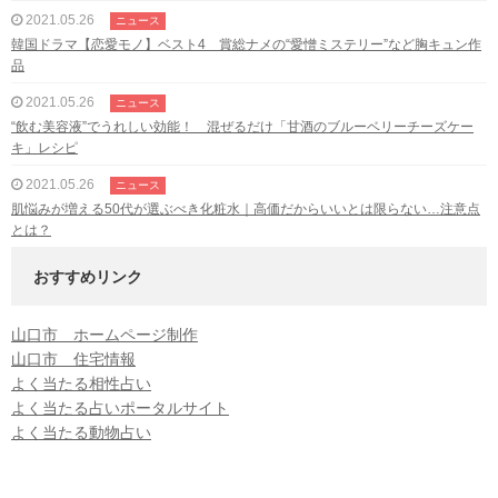
2021.05.26
ニュース
韓国ドラマ【恋愛モノ】ベスト4 賞総ナメの“愛憎ミステリー”など胸キュン作
品
2021.05.26
ニュース
“飲む美容液”でうれしい効能！ 混ぜるだけ「甘酒のブルーベリーチーズケー
キ」レシピ
2021.05.26
ニュース
肌悩みが増える50代が選ぶべき化粧水｜高価だからいいとは限らない…注意点
とは？
おすすめリンク
山口市 ホームページ制作
山口市 住宅情報
よく当たる相性占い
よく当たる占いポータルサイト
よく当たる動物占い