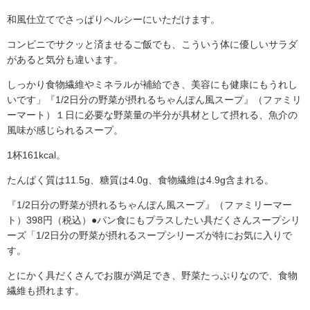
和風仕立てでさっぱりヘルシーにいただけます。
コンビニでサクッと済ませるご飯でも、こういう体に優しいサラダ
があると気分も違います。
しっかり食物繊維やミネラルが補給でき、美容にも健康にもうれし
いです」『1/2日分の野菜が摂れるちゃんぽん風スープ』（ファミリ
ーマート）１日に必要な野菜量の半分が具材として摂れる、魚介の
風味が感じられるスープ。
1杯161kcal。
たんぱく質は11.5g、糖質は4.0g、食物繊維は4.9g含まれる。
『1/2日分の野菜が摂れるちゃんぽん風スープ』（ファミリーマー
ト）398円（税込）●パン食にもプラスしたい具だくさんスープシリ
ーズ「1/2日分の野菜が摂れるスープシリーズが特にお気に入りで
す。
とにかく具だくさんでお腹が満足でき、野菜たっぷりなので、食物
繊維も摂れます。