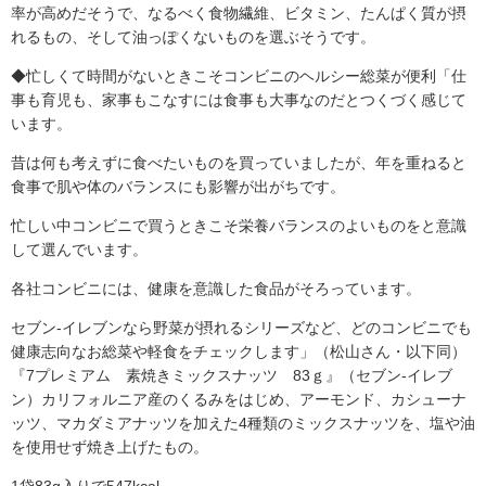
率が高めだそうで、なるべく食物繊維、ビタミン、たんぱく質が摂
れるもの、そして油っぽくないものを選ぶそうです。
◆忙しくて時間がないときこそコンビニのヘルシー総菜が便利「仕
事も育児も、家事もこなすには食事も大事なのだとつくづく感じて
います。
昔は何も考えずに食べたいものを買っていましたが、年を重ねると
食事で肌や体のバランスにも影響が出がちです。
忙しい中コンビニで買うときこそ栄養バランスのよいものをと意識
して選んでいます。
各社コンビニには、健康を意識した食品がそろっています。
セブン-イレブンなら野菜が摂れるシリーズなど、どのコンビニでも
健康志向なお総菜や軽食をチェックします」（松山さん・以下同）
『7プレミアム 素焼きミックスナッツ 83ｇ』（セブン-イレブ
ン）カリフォルニア産のくるみをはじめ、アーモンド、カシューナ
ッツ、マカダミアナッツを加えた4種類のミックスナッツを、塩や油
を使用せず焼き上げたもの。