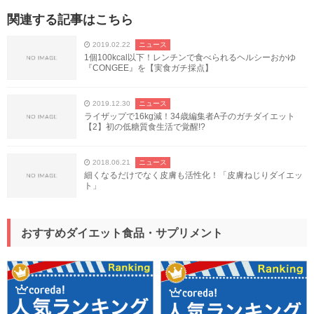
関連する記事はこちら
2019.02.22
ニュース
1個100kcal以下！レンチンで食べられるヘルシーおかゆ
『CONGEE』を【実食ガチ採点】
2019.12.30
ニュース
ライザップで16kg減！34歳編集者A子のガチダイエット
【2】初の低糖質食生活で覚醒!?
2018.06.21
ニュース
細くなるだけでなく皮膚も活性化！「皮膚ねじりダイエッ
ト」
おすすめダイエット食品・サプリメント