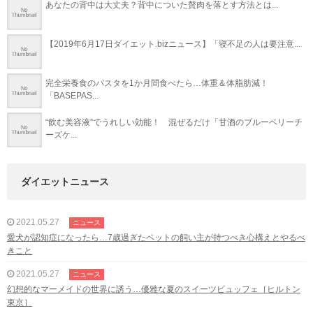
あなたの背中は大丈夫？背中についた贅肉を落とす方法とは...
【2019年6月17日ダイエット.bizニュース】「寝不足の人は要注意...
完全栄養食のパスタを1か月間食べたら…体重＆体脂肪減！
「BASEPAS...
“飲む美容液”でうれしい効能！ 混ぜるだけ「甘酒のブルーベリーチ
ーズケ...
ダイエットニュース
2021.05.27
ニュース
愛犬が認知症になったら…7歳過ぎたペットの飼い主が持つべき心構えとやるべ
きこと
2021.05.27
ニュース
幻想的なマーメイドの世界に誘う…優雅な夏のスイーツビュッフェ［ヒルトン
東京］