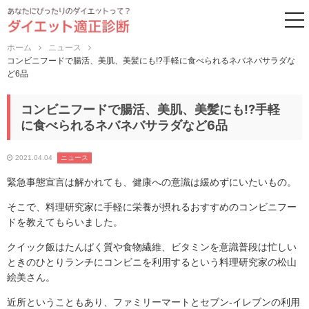
to
ホーム
ニュース
コンビニフードで腸活、美肌、美髪にも!?手軽に食べられるネバネバサラダな
ど6品
コンビニフードで腸活、美肌、美髪にも!?手軽
に食べられるネバネバサラダなど6品
2021.04.04
ニュース
緊急事態宣言は解かれても、健康への意識は緩めずにいたいもの。
そこで、料理研究家に手軽に栄養が摂れるおすすめのコンビニフー
ドを教えてもらいました。
クイック飯はたんぱく質や食物繊維、ビタミンを意識普段は忙しい
ときのひとりランチにコンビニを利用するという料理研究家の松山
絵美さん。
近所ということもあり、ファミリーマートとセブン-イレブンの利用