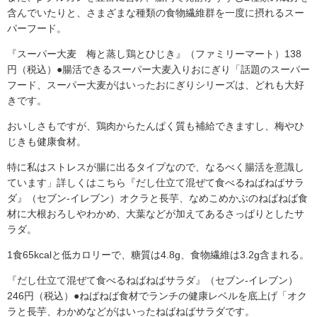
含んでいたりと、さまざまな種類の食物繊維群を一度に摂れるスー
パーフード。
『スーパー大麦 梅と蒸し鶏とひじき』（ファミリーマート）138
円（税込）●腸活できるスーパー大麦入りおにぎり「話題のスーパー
フード、スーパー大麦がはいったおにぎりシリーズは、どれも大好
きです。
おいしさもですが、鶏肉からたんぱく質も補給できますし、梅やひ
じきも健康食材。
特に私はストレスが腸に出るタイプなので、なるべく腸活を意識し
ています」詳しくはこちら『だし仕立て混ぜて食べるねばねばサラ
ダ』（セブン-イレブン）オクラと長芋、なめこめかぶのねばねば食
材に大根おろしやわかめ、大葉などが加えてあるさっぱりとしたサ
ラダ。
1食65kcalと低カロリーで、糖質は4.8g、食物繊維は3.2g含まれる。
『だし仕立て混ぜて食べるねばねばサラダ』（セブン-イレブン）
246円（税込）●ねばねば食材でランチの健康レベルを底上げ「オク
ラと長芋、わかめなどがはいったねばねばサラダです。