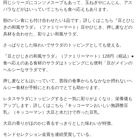
同じシリーズにコンソメスープもあって、玉ねぎやにんじん、アス
パラなどがはいっていてこちらも食べ応えもあります。
朝のパン食にも付け合わせたい1品です」詳しくはこちら『豆とひじ
きの和風サラダ』（ファミリーマート）豆やひじき、押し麦などの
具材を合わせた、彩りよい和風サラダ。
さっぱりとした味わいでサラダのトッピングとしても使える。
『豆とひじきの和風サラダ』（ファミリーマート）128円（税込）●
食べ応えのある食材のサラダはトッピングにも便利「豆がメインの
ヘルシーなサラダです。
押し麦などもはいっていて、普段の食事からもなかなか摂れないヘ
ルシー食材が手軽にとれるのでとても助かります。
レタスサラダにトッピングすると一気に彩りがよくなり、栄養価も
アップします」詳しくはこちら『キッコーマンおいしい無調整豆
乳』（キッコーマン）大豆と水だけで作った豆乳。
大豆の香りがほのかに香るすっきりとした味わいが特徴。
モンドセレクション金賞を連続受賞している。