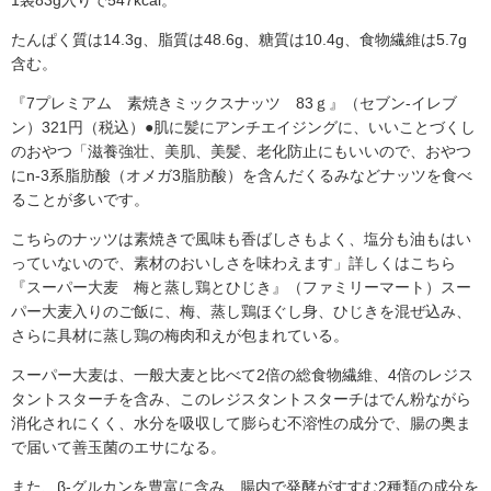
1袋83g入りで547kcal。
たんぱく質は14.3g、脂質は48.6g、糖質は10.4g、食物繊維は5.7g
含む。
『7プレミアム 素焼きミックスナッツ 83ｇ』（セブン-イレブ
ン）321円（税込）●肌に髪にアンチエイジングに、いいことづくし
のおやつ「滋養強壮、美肌、美髪、老化防止にもいいので、おやつ
にn-3系脂肪酸（オメガ3脂肪酸）を含んだくるみなどナッツを食べ
ることが多いです。
こちらのナッツは素焼きで風味も香ばしさもよく、塩分も油もはい
っていないので、素材のおいしさを味わえます」詳しくはこちら
『スーパー大麦 梅と蒸し鶏とひじき』（ファミリーマート）スー
パー大麦入りのご飯に、梅、蒸し鶏ほぐし身、ひじきを混ぜ込み、
さらに具材に蒸し鶏の梅肉和えが包まれている。
スーパー大麦は、一般大麦と比べて2倍の総食物繊維、4倍のレジス
タントスターチを含み、このレジスタントスターチはでん粉ながら
消化されにくく、水分を吸収して膨らむ不溶性の成分で、腸の奥ま
で届いて善玉菌のエサになる。
また、β-グルカンを豊富に含み、腸内で発酵がすすむ2種類の成分を