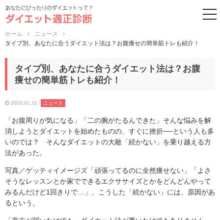
to
ホーム
ニュース
タイプ別、あなたに合うダイエット法は？お腹痩せの簡単筋トレも紹介！
タイプ別、あなたに合うダイエット法は？お腹
痩せの簡単筋トレも紹介！
2020.01.31
ニュース
「お腹周りが気になる」「二の腕がたるんできた」そんな悩みを解
消しようとダイエットを始めたものの、すぐに挫折──という人も多
いのでは？ そんなダイエットの大敵「続かない」を乗り越える方
法があった。
写真／ゲッティイメージズ「頑張ってるのに全然痩せない」「よさ
そうなレッスンとか家でできるエクササイズとかをどんどんやって
みるんだけど1回きりで…」、こうした「続かない」には、原因があ
るという。