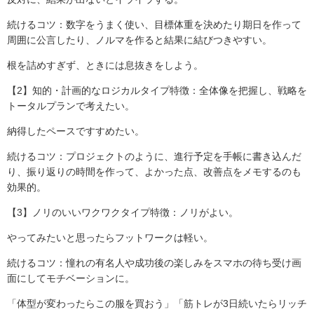
続けるコツ：数字をうまく使い、目標体重を決めたり期日を作って
周囲に公言したり、ノルマを作ると結果に結びつきやすい。
根を詰めすぎず、ときには息抜きをしよう。
【2】知的・計画的なロジカルタイプ特徴：全体像を把握し、戦略を
トータルプランで考えたい。
納得したペースですすめたい。
続けるコツ：プロジェクトのように、進行予定を手帳に書き込んだ
り、振り返りの時間を作って、よかった点、改善点をメモするのも
効果的。
【3】ノリのいいワクワクタイプ特徴：ノリがよい。
やってみたいと思ったらフットワークは軽い。
続けるコツ：憧れの有名人や成功後の楽しみをスマホの待ち受け画
面にしてモチベーションに。
「体型が変わったらこの服を買おう」「筋トレが3日続いたらリッチ