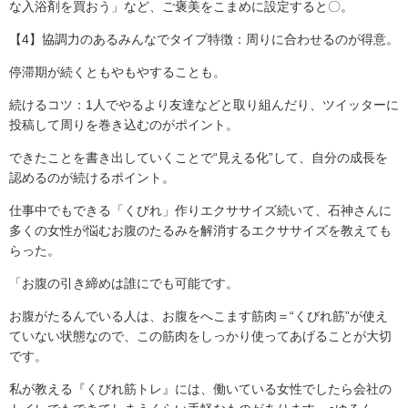
な入浴剤を買おう」など、ご褒美をこまめに設定すると〇。
【4】協調力のあるみんなでタイプ特徴：周りに合わせるのが得意。
停滞期が続くともやもやすることも。
続けるコツ：1人でやるより友達などと取り組んだり、ツイッターに
投稿して周りを巻き込むのがポイント。
できたことを書き出していくことで“見える化”して、自分の成長を
認めるのが続けるポイント。
仕事中でもできる「くびれ」作りエクササイズ続いて、石神さんに
多くの女性が悩むお腹のたるみを解消するエクササイズを教えても
らった。
「お腹の引き締めは誰にでも可能です。
お腹がたるんでいる人は、お腹をへこます筋肉＝“くびれ筋”が使え
ていない状態なので、この筋肉をしっかり使ってあげることが大切
です。
私が教える『くびれ筋トレ』には、働いている女性でしたら会社の