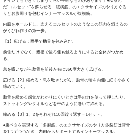
トイレでもできてしまうくらい手軽なものがあります」●ゆるん
だ“コルセット”を蘇らせる「腹横筋」のエクササイズのやり方ぐる
りとお腹周りを包むインナーマッスルが腹横筋。
内臓をホールドし、支えるコルセットのようなこの筋肉を鍛えるの
がくびれ作りの第一歩。
【1】広げる：両手で肋骨を包み込む。
前側だけでなく、親指で後ろ側も触るようにすると全体がつかめ
る。
息を吸いながら肋骨を前後左右に360度大きく広げる。
広げる【2】縮める：息を吐きながら、肋骨の輪を内側に細く小さく
締めていく。
肋骨を締める感覚がわかりにくいときは手の力を使って押したり、
ストッキングやタオルなどを帯のように巻いて締める。
縮める【3】1、2をそれぞれ10回繰り返す＝1セット。
●腹ペタを実現する「多裂筋」のエクササイズのやり方多裂筋は背骨
を1つずつつなぎ、内側からサポートするインナーマッスル。