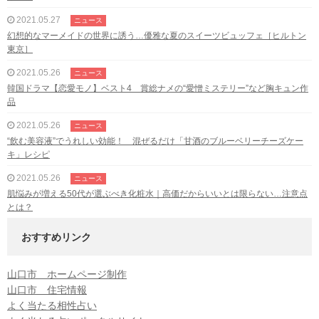
2021.05.27
ニュース
幻想的なマーメイドの世界に誘う…優雅な夏のスイーツビュッフェ［ヒルトン
東京］
2021.05.26
ニュース
韓国ドラマ【恋愛モノ】ベスト4 賞総ナメの“愛憎ミステリー”など胸キュン作
品
2021.05.26
ニュース
“飲む美容液”でうれしい効能！ 混ぜるだけ「甘酒のブルーベリーチーズケー
キ」レシピ
2021.05.26
ニュース
肌悩みが増える50代が選ぶべき化粧水｜高価だからいいとは限らない…注意点
とは？
おすすめリンク
山口市 ホームページ制作
山口市 住宅情報
よく当たる相性占い