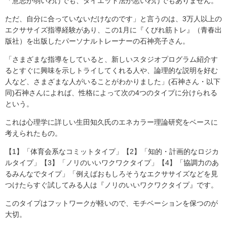
「意志が弱いわけでも、ダイエット法が悪いわけでもありません。
ただ、自分に合っていないだけなのです」と言うのは、3万人以上の
エクササイズ指導経験があり、この1月に『くびれ筋トレ』（青春出
版社）を出版したパーソナルトレーナーの石神亮子さん。
「さまざまな指導をしていると、新しいスタジオプログラム紹介す
るとすぐに興味を示しトライしてくれる人や、論理的な説明を好む
人など、さまざまな人がいることがわかりました」(石神さん・以下
同)石神さんによれば、性格によって次の4つのタイプに分けられる
という。
これは心理学に詳しい生田知久氏のエネカラー理論研究をベースに
考えられたもの。
【1】「体育会系なコミットタイプ」【2】「知的・計画的なロジカ
ルタイプ」【3】「ノリのいいワクワクタイプ」【4】「協調力のあ
るみんなでタイプ」「例えばおもしろそうなエクササイズなどを見
つけたらすぐ試してみる人は『ノリのいいワクワクタイプ』です。
このタイプはフットワークが軽いので、モチベーションを保つのが
大切。