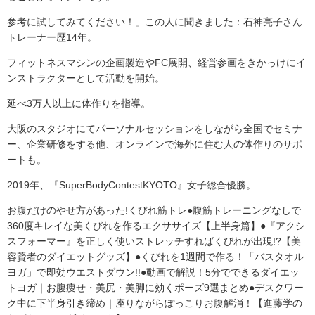
参考に試してみてください！」この人に聞きました：石神亮子さん
トレーナー歴14年。
フィットネスマシンの企画製造やFC展開、経営参画をきかっけにイ
ンストラクターとして活動を開始。
延べ3万人以上に体作りを指導。
大阪のスタジオにてパーソナルセッションをしながら全国でセミナ
ー、企業研修をする他、オンラインで海外に住む人の体作りのサポ
ートも。
2019年、『SuperBodyContestKYOTO』女子総合優勝。
お腹だけのやせ方があった!くびれ筋トレ●腹筋トレーニングなしで
360度キレイな美くびれを作るエクササイズ【上半身篇】●『アクシ
スフォーマー』を正しく使いストレッチすればくびれが出現!?【美
容賢者のダイエットグッズ】●くびれを1週間で作る！「バスタオル
ヨガ」で即効ウエストダウン!!●動画で解説！5分でできるダイエッ
トヨガ｜お腹痩せ・美尻・美脚に効くポーズ9選まとめ●デスクワー
ク中に下半身引き締め｜座りながらぽっこりお腹解消！【進藤学の