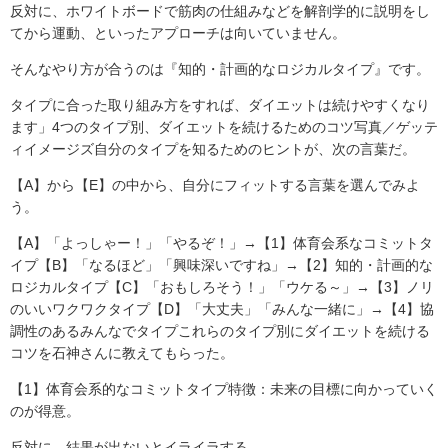
反対に、ホワイトボードで筋肉の仕組みなどを解剖学的に説明をし
てから運動、といったアプローチは向いていません。
そんなやり方が合うのは『知的・計画的なロジカルタイプ』です。
タイプに合った取り組み方をすれば、ダイエットは続けやすくなり
ます」4つのタイプ別、ダイエットを続けるためのコツ写真／ゲッテ
ィイメージズ自分のタイプを知るためのヒントが、次の言葉だ。
【A】から【E】の中から、自分にフィットする言葉を選んでみよ
う。
【A】「よっしゃー！」「やるぞ！」→【1】体育会系なコミットタ
イプ【B】「なるほど」「興味深いですね」→【2】知的・計画的な
ロジカルタイプ【C】「おもしろそう！」「ウケる～」→【3】ノリ
のいいワクワクタイプ【D】「大丈夫」「みんな一緒に」→【4】協
調性のあるみんなでタイプこれらのタイプ別にダイエットを続ける
コツを石神さんに教えてもらった。
【1】体育会系的なコミットタイプ特徴：未来の目標に向かっていく
のが得意。
反対に、結果が出ないとイライラする。