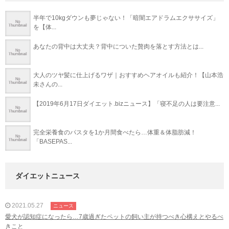
半年で10kgダウンも夢じゃない！「暗闇エアドラムエクササイズ」
を【体...
あなたの背中は大丈夫？背中についた贅肉を落とす方法とは...
大人のツヤ髪に仕上げるワザ｜おすすめヘアオイルも紹介！【山本浩
未さんの...
【2019年6月17日ダイエット.bizニュース】「寝不足の人は要注意...
完全栄養食のパスタを1か月間食べたら…体重＆体脂肪減！
「BASEPAS...
ダイエットニュース
2021.05.27
ニュース
愛犬が認知症になったら…7歳過ぎたペットの飼い主が持つべき心構えとやるべ
きこと