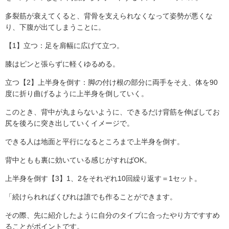
多裂筋が衰えてくると、背骨を支えられなくなって姿勢が悪くな
り、下腹が出てしまうことに。
【1】立つ：足を肩幅に広げて立つ。
膝はピンと張らずに軽くゆるめる。
立つ【2】上半身を倒す：脚の付け根の部分に両手をそえ、体を90
度に折り曲げるように上半身を倒していく。
このとき、背中が丸まらないように、できるだけ背筋を伸ばしてお
尻を後ろに突き出していくイメージで。
できる人は地面と平行になるところまで上半身を倒す。
背中ともも裏に効いている感じがすればOK。
上半身を倒す【3】1、2をそれぞれ10回繰り返す＝1セット。
「続けられればくびれは誰でも作ることができます。
その際、先に紹介したように自分のタイプに合ったやり方ですすめ
ることがポイントです。