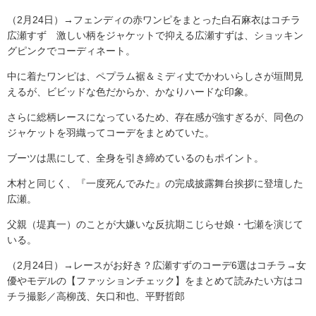
（2月24日）→フェンディの赤ワンピをまとった白石麻衣はコチラ
広瀬すず 激しい柄をジャケットで抑える広瀬すずは、ショッキン
グピンクでコーディネート。
中に着たワンピは、ペプラム裾＆ミディ丈でかわいらしさが垣間見
えるが、ビビッドな色だからか、かなりハードな印象。
さらに総柄レースになっているため、存在感が強すぎるが、同色の
ジャケットを羽織ってコーデをまとめていた。
ブーツは黒にして、全身を引き締めているのもポイント。
木村と同じく、『一度死んでみた』の完成披露舞台挨拶に登壇した
広瀬。
父親（堤真一）のことが大嫌いな反抗期こじらせ娘・七瀬を演じて
いる。
（2月24日）→レースがお好き？広瀬すずのコーデ6選はコチラ→女
優やモデルの【ファッションチェック】をまとめて読みたい方はコ
チラ撮影／高柳茂、矢口和也、平野哲郎