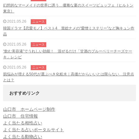
幻想的なマーメイドの世界に誘う…優雅な夏のスイーツビュッフェ［ヒルトン
東京］
2021.05.26
ニュース
韓国ドラマ【恋愛モノ】ベスト4 賞総ナメの“愛憎ミステリー”など胸キュン作
品
2021.05.26
ニュース
“飲む美容液”でうれしい効能！ 混ぜるだけ「甘酒のブルーベリーチーズケー
キ」レシピ
2021.05.26
ニュース
肌悩みが増える50代が選ぶべき化粧水｜高価だからいいとは限らない…注意点
とは？
おすすめリンク
山口市 ホームページ制作
山口市 住宅情報
よく当たる相性占い
よく当たる占いポータルサイト
よく当たる動物占い