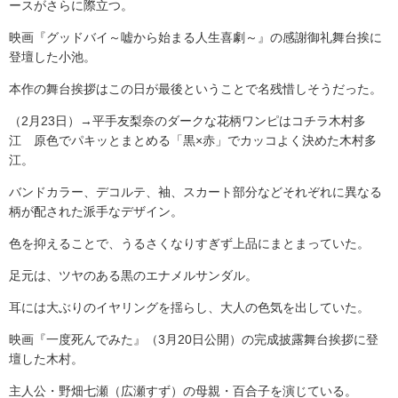
ースがさらに際立つ。
映画『グッドバイ～嘘から始まる人生喜劇～』の感謝御礼舞台挨に
登壇した小池。
本作の舞台挨拶はこの日が最後ということで名残惜しそうだった。
（2月23日）→平手友梨奈のダークな花柄ワンピはコチラ木村多
江 原色でパキッとまとめる「黒×赤」でカッコよく決めた木村多
江。
バンドカラー、デコルテ、袖、スカート部分などそれぞれに異なる
柄が配された派手なデザイン。
色を抑えることで、うるさくなりすぎず上品にまとまっていた。
足元は、ツヤのある黒のエナメルサンダル。
耳には大ぶりのイヤリングを揺らし、大人の色気を出していた。
映画『一度死んでみた』（3月20日公開）の完成披露舞台挨拶に登
壇した木村。
主人公・野畑七瀬（広瀬すず）の母親・百合子を演じている。