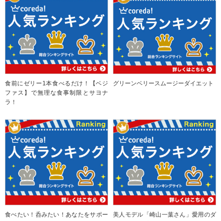
食前にゼリー1本食べるだけ！【ベジ
グリーンベリースムージーダイエット
ファス】で無理な食事制限とサヨナ
ラ！
食べたい！呑みたい！あなたをサポー
美人モデル「崎山一葉さん」愛用のダ