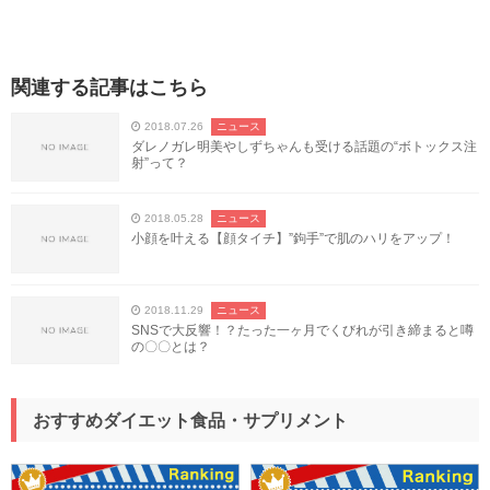
関連する記事はこちら
2018.07.26
ニュース
ダレノガレ明美やしずちゃんも受ける話題の“ボトックス注
射”って？
2018.05.28
ニュース
小顔を叶える【顔タイチ】”鉤手”で肌のハリをアップ！
2018.11.29
ニュース
SNSで大反響！？たった一ヶ月でくびれが引き締まると噂
の〇〇とは？
おすすめダイエット食品・サプリメント