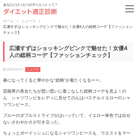
to
ホーム
ニュース
広瀬すずはショッキングピンクで魅せた！女優4人の総柄コーデ【ファッション
チェック】
広瀬すずはショッキングピンクで魅せた！女優4
人の総柄コーデ【ファッションチェック】
2020.03.07
ニュース
春になってくると華やかな“総柄”が着たくなるーー。
芸能界の美女たちが思い思いに着こなした総柄コーデを見よ！の
ん シャツワンピをレディに見せてのんはパステルイエローのシャ
ツワンピース。
ブルーのダブルストライプがはいっていて、イエロー単色では出せ
ないさわやかさが引き立った。
ちょっとボーイッシュになるシャツワンピースも、ウエストをマー