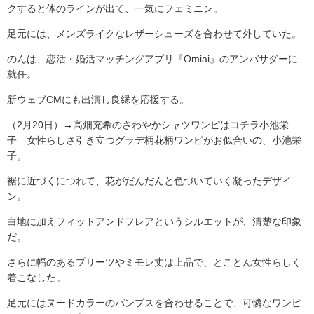
クすると体のラインが出て、一気にフェミニン。
足元には、メンズライクなレザーシューズを合わせて外していた。
のんは、恋活・婚活マッチングアプリ『Omiai』のアンバサダーに
就任。
新ウェブCMにも出演し良縁を応援する。
（2月20日）→高畑充希のさわやかシャツワンピはコチラ小池栄
子 女性らしさ引き立つグラデ柄花柄ワンピがお似合いの、小池栄
子。
裾に近づくにつれて、花がだんだんと色づいていく凝ったデザイ
ン。
白地に加えフィットアンドフレアというシルエットが、清楚な印象
だ。
さらに幅のあるプリーツやミモレ丈は上品で、とことん女性らしく
着こなした。
足元にはヌードカラーのパンプスを合わせることで、可憐なワンピ