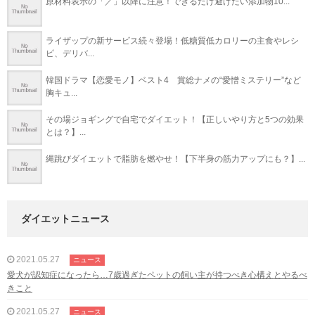
原材料表示の「／」以降に注意！できるだけ避けたい添加物10...
ライザップの新サービス続々登場！低糖質低カロリーの主食やレシ
ピ、デリバ...
韓国ドラマ【恋愛モノ】ベスト4 賞総ナメの“愛憎ミステリー”など
胸キュ...
その場ジョギングで自宅でダイエット！【正しいやり方と5つの効果
とは？】...
縄跳びダイエットで脂肪を燃やせ！【下半身の筋力アップにも？】...
ダイエットニュース
2021.05.27
ニュース
愛犬が認知症になったら…7歳過ぎたペットの飼い主が持つべき心構えとやるべ
きこと
2021.05.27
ニュース