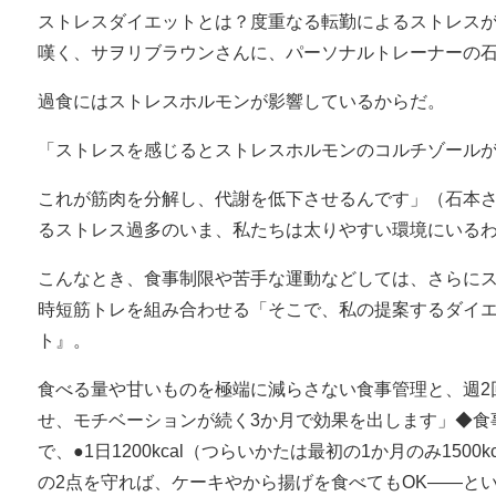
ストレスダイエットとは？度重なる転勤によるストレス
嘆く、サヲリブラウンさんに、パーソナルトレーナーの
過食にはストレスホルモンが影響しているからだ。
「ストレスを感じるとストレスホルモンのコルチゾール
これが筋肉を分解し、代謝を低下させるんです」（石本
るストレス過多のいま、私たちは太りやすい環境にいる
こんなとき、食事制限や苦手な運動などしては、さらに
時短筋トレを組み合わせる「そこで、私の提案するダイ
ト』。
食べる量や甘いものを極端に減らさない食事管理と、週2
せ、モチベーションが続く3か月で効果を出します」◆食
で、●1日1200kcal（つらいかたは最初の1か月のみ1500
の2点を守れば、ケーキやから揚げを食べてもOK――と