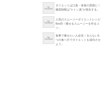
ダイエットは口臭・体臭の原因に！
糖質制限は”ケトン臭”が発生する...
人気のスムージーダイエットレシピ
Best5！痩せるスムージーを作るコ
ツ...
食事で痩せたい人必見！太らない6
つの食べ方でダイエットを成功させ
よう...