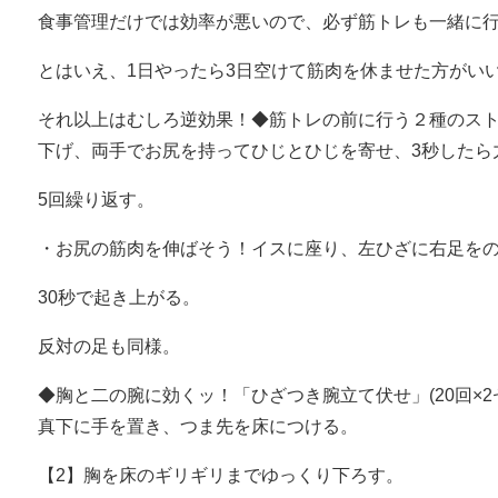
食事管理だけでは効率が悪いので、必ず筋トレも一緒に
とはいえ、1日やったら3日空けて筋肉を休ませた方がいい
それ以上はむしろ逆効果！◆筋トレの前に行う２種のス
下げ、両手でお尻を持ってひじとひじを寄せ、3秒したら
5回繰り返す。
・お尻の筋肉を伸ばそう！イスに座り、左ひざに右足を
30秒で起き上がる。
反対の足も同様。
◆胸と二の腕に効くッ！「ひざつき腕立て伏せ」(20回×2
真下に手を置き、つま先を床につける。
【2】胸を床のギリギリまでゆっくり下ろす。