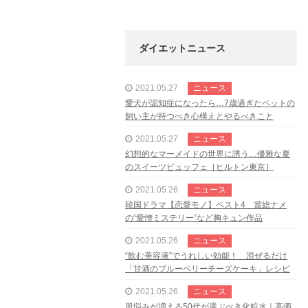
ダイエットニュース
2021.05.27
ニュース
愛犬が認知症になったら…7歳過ぎたペットの
飼い主が持つべき心構えとやるべきこと
2021.05.27
ニュース
幻想的なマーメイドの世界に誘う…優雅な夏
のスイーツビュッフェ［ヒルトン東京］
2021.05.26
ニュース
韓国ドラマ【恋愛モノ】ベスト4 賞総ナメ
の“愛憎ミステリー”など胸キュン作品
2021.05.26
ニュース
“飲む美容液”でうれしい効能！ 混ぜるだけ
「甘酒のブルーベリーチーズケーキ」レシピ
2021.05.26
ニュース
肌悩みが増える50代が選ぶべき化粧水｜高価