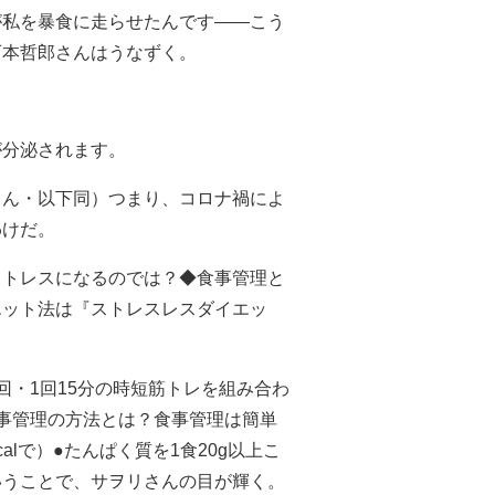
が私を暴食に走らせたんです――こう
石本哲郎さんはうなずく。
が分泌されます。
さん・以下同）つまり、コロナ禍によ
わけだ。
ストレスになるのでは？◆食事管理と
エット法は『ストレスレスダイエッ
回・1回15分の時短筋トレを組み合わ
事管理の方法とは？食事管理は簡単
kcalで）●たんぱく質を1食20g以上こ
いうことで、サヲリさんの目が輝く。