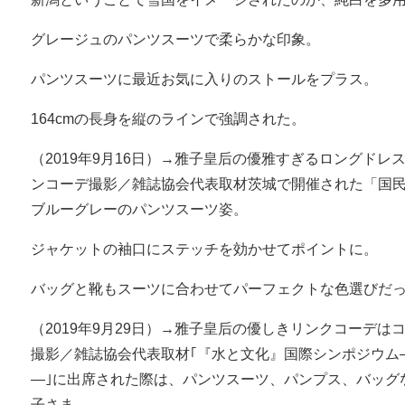
グレージュのパンツスーツで柔らかな印象。
パンツスーツに最近お気に入りのストールをプラス。
164cmの長身を縦のラインで強調された。
（2019年9月16日）→雅子皇后の優雅すぎるロングド
ンコーデ撮影／雑誌協会代表取材茨城で開催された「国
ブルーグレーのパンツスーツ姿。
ジャケットの袖口にステッチを効かせてポイントに。
バッグと靴もスーツに合わせてパーフェクトな色選びだ
（2019年9月29日）→雅子皇后の優しきリンクコーデ
撮影／雑誌協会代表取材｢『水と文化』国際シンポジウム
―｣に出席された際は、パンツスーツ、パンプス、バッグ
子さま。