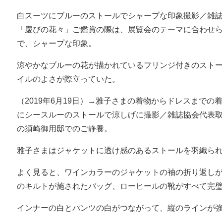
白スーツにブルーのストールでシャープな印象撮影／雑
「慶びの花々」ご鑑賞の際は、展覧会のテーマに合わせ
で、シャープな印象。
涼やかなブルーの花が描かれているフリンジ付きのスト
イルのよさが際立っていた。
（2019年6月19日）→雅子さまの着物からドレスまで
にシースルーのストールで涼しげに撮影／雑誌協会代表
の須崎御用邸でのご静養。
雅子さまはジャケットに透け感のあるストールを羽織ら
よく見ると、ワインカラーのジャケットの袖の折り返し
のキルトが施されたバッグ、ローヒールの靴がすべて完
インナーの白とパンツの白がつながって、縦のラインが