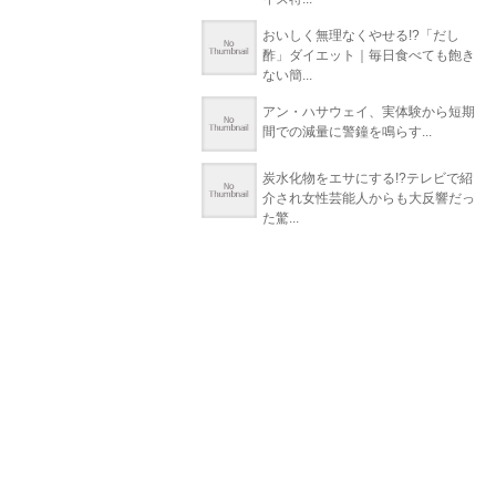
おいしく無理なくやせる!?「だし
酢」ダイエット｜毎日食べても飽き
ない簡...
アン・ハサウェイ、実体験から短期
間での減量に警鐘を鳴らす...
炭水化物をエサにする!?テレビで紹
介され女性芸能人からも大反響だっ
た驚...