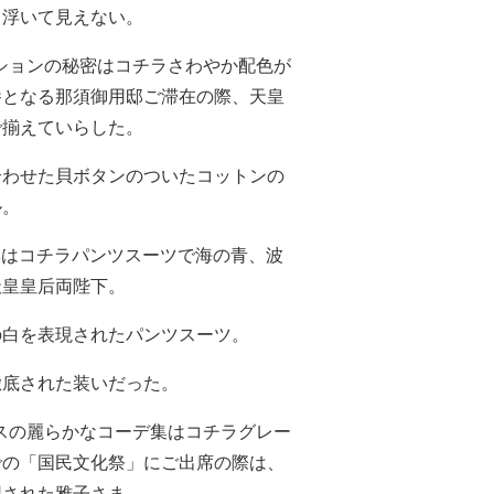
も浮いて見えない。
ッションの秘密はコチラさわやか配色が
養となる那須御用邸ご滞在の際、天皇
で揃えていらした。
合わせた貝ボタンのついたコットンの
ル。
務姿はコチラパンツスーツで海の青、波
天皇皇后両陛下。
の白を表現されたパンツスーツ。
徹底された装いだった。
レスの麗らかなコーデ集はコチラグレー
での「国民文化祭」にご出席の際は、
用された雅子さま。