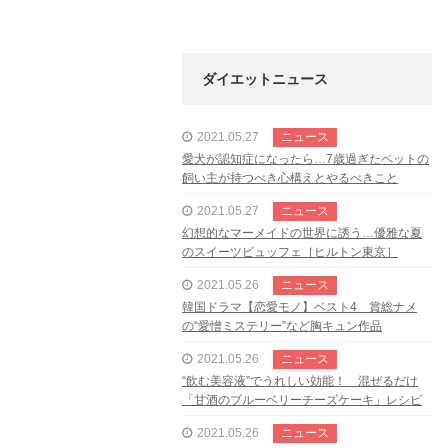
ダイエットニュース
2021.05.27
ニュース
愛犬が認知症になったら…7歳過ぎたペットの
飼い主が持つべき心構えとやるべきこと
2021.05.27
ニュース
幻想的なマーメイドの世界に誘う…優雅な夏
のスイーツビュッフェ［ヒルトン東京］
2021.05.26
ニュース
韓国ドラマ【恋愛モノ】ベスト4 賞総ナメ
の“愛憎ミステリー”など胸キュン作品
2021.05.26
ニュース
“飲む美容液”でうれしい効能！ 混ぜるだけ
「甘酒のブルーベリーチーズケーキ」レシピ
2021.05.26
ニュース