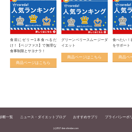
食前にゼリー1本食べるだ
グリーンベリースムージーダ
食べたい！
け！【ベジファス】で無理な
イエット
をサポート
食事制限とサヨナラ！
商品ページはこちら
商品ペ
商品ページはこちら
診断一覧
ニュース・ダイエットブログ
おすすめサプリ
プライバシーポ
(c)2017 diet-shindan.com