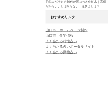
肌悩みが増える50代が選ぶべき化粧水｜高価
だからいいとは限らない…注意点とは？
おすすめリンク
山口市 ホームページ制作
山口市 住宅情報
よく当たる相性占い
よく当たる占いポータルサイト
よく当たる動物占い