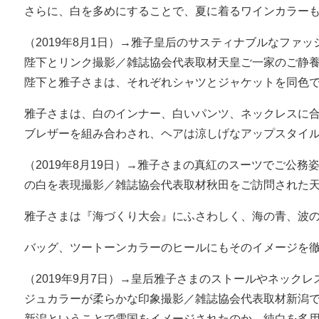
さらに、白を多めにすることで、夏に着るワインカラー
（2019年8月1日）→雅子皇后のサスティナブルなファ
陛下とリンク撮影／雑誌協会代表取材天皇ご一家のご静
陛下と雅子さまは、それぞれシャツとジャケットを同色
雅子さまは、白のインナー、白いパンツ、ネックレスに
ブレザーを組み合わされ、ヘアは涼しげなアップスタイ
（2019年8月19日）→雅子さまの真紅のスーツでご公
の白を表現撮影／雑誌協会代表取材秋田をご訪問された
雅子さまは『海づくり大会』にふさわしく、海の青、波
バッグ、ツートーンカラーのヒールにもそのイメージを
（2019年9月7日）→皇后雅子さまのストールやネック
ジュカラーが柔らかな印象撮影／雑誌協会代表取材新潟
新潟ということで雪国をイメージされたのか、純白を多