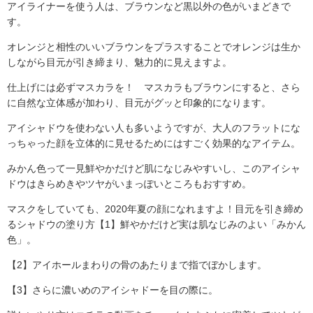
アイライナーを使う人は、ブラウンなど黒以外の色がいまどきで
す。
オレンジと相性のいいブラウンをプラスすることでオレンジは生か
しながら目元が引き締まり、魅力的に見えますよ。
仕上げには必ずマスカラを！ マスカラもブラウンにすると、さら
に自然な立体感が加わり、目元がグッと印象的になります。
アイシャドウを使わない人も多いようですが、大人のフラットにな
っちゃった顔を立体的に見せるためにはすごく効果的なアイテム。
みかん色って一見鮮やかだけど肌になじみやすいし、このアイシャ
ドウはきらめきやツヤがいまっぽいところもおすすめ。
マスクをしていても、2020年夏の顔になれますよ！目元を引き締め
るシャドウの塗り方【1】鮮やかだけど実は肌なじみのよい「みかん
色」。
【2】アイホールまわりの骨のあたりまで指でぼかします。
【3】さらに濃いめのアイシャドーを目の際に。