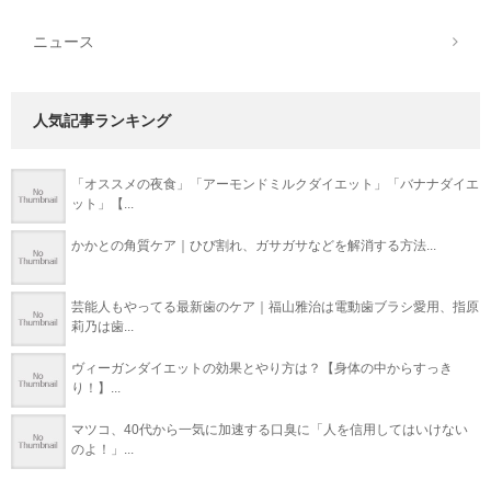
ニュース
人気記事ランキング
「オススメの夜食」「アーモンドミルクダイエット」「バナナダイエ
ット」【...
かかとの角質ケア｜ひび割れ、ガサガサなどを解消する方法...
芸能人もやってる最新歯のケア｜福山雅治は電動歯ブラシ愛用、指原
莉乃は歯...
ヴィーガンダイエットの効果とやり方は？【身体の中からすっき
り！】...
マツコ、40代から一気に加速する口臭に「人を信用してはいけない
のよ！」...