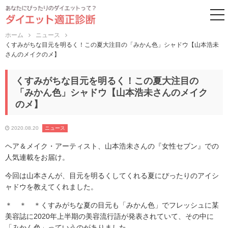
to
ホーム
ニュース
くすみがちな目元を明るく！この夏大注目の「みかん色」シャドウ【山本浩未
さんのメイクのメ】
くすみがちな目元を明るく！この夏大注目の
「みかん色」シャドウ【山本浩未さんのメイク
のメ】
2020.08.20
ニュース
ヘア＆メイク・アーティスト、山本浩未さんの『女性セブン』での
人気連載をお届け。
今回は山本さんが、目元を明るくしてくれる夏にぴったりのアイシ
ャドウを教えてくれました。
＊ ＊ ＊くすみがちな夏の目元も「みかん色」でフレッシュに某
美容誌に2020年上半期の美容流行語が発表されていて、その中に
「みかん色」っていうのがありました。