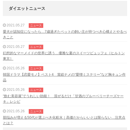
ダイエットニュース
2021.05.27
ニュース
愛犬が認知症になったら…7歳過ぎたペットの飼い主が持つべき心構えとやるべ
きこと
2021.05.27
ニュース
幻想的なマーメイドの世界に誘う…優雅な夏のスイーツビュッフェ［ヒルトン
東京］
2021.05.26
ニュース
韓国ドラマ【恋愛モノ】ベスト4 賞総ナメの“愛憎ミステリー”など胸キュン作
品
2021.05.26
ニュース
“飲む美容液”でうれしい効能！ 混ぜるだけ「甘酒のブルーベリーチーズケー
キ」レシピ
2021.05.26
ニュース
肌悩みが増える50代が選ぶべき化粧水｜高価だからいいとは限らない…注意点
とは？