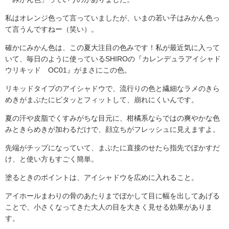
私はオレンジ色って言っていましたが、いまの若い子はみかん色っ
て言うんですねー（笑い）。
確かにみかん色は、この夏大注目の色みです！私が最近気に入って
いて、毎日のように使っているSHIROの『カレンデュラアイシャド
ウリキッド OC01』がまさにこの色。
リキッドタイプのアイシャドウで、流行りの色と繊細なラメのきら
めきがまぶたにピタッとフィットして、崩れにくいんです。
夏の汗や皮脂でくすみがちな目元に、柑橘系ならではの爽やかな色
みときらめきが加わるだけで、顔立ちがフレッシュに見えますよ。
先端がチップになっていて、まぶたに直接のせたら指先でぼかすだ
け、と使い方もすごく簡単。
塗るときのポイントは、アイシャドウを広めに入れること。
アイホールまわりの骨のあたりまでぼかして目に幅を出してあげる
ことで、小さくなってきた大人の目を大きく見せる効果がありま
す。