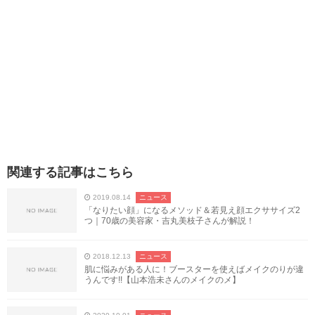
関連する記事はこちら
2019.08.14
ニュース
「なりたい顔」になるメソッド＆若見え顔エクササイズ2
つ｜70歳の美容家・吉丸美枝子さんが解説！
2018.12.13
ニュース
肌に悩みがある人に！ブースターを使えばメイクのりが違
うんです!!【山本浩未さんのメイクのメ】