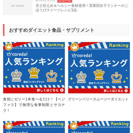
2020.10.01
ニュース
甘さ控えめ＆ヘルシー食材使用！実業団女子ランナーのご
ほうびスイーツレシピ3品
おすすめダイエット食品・サプリメント
食前にゼリー1本食べるだけ！【ベジ
グリーンベリースムージーダイエット
ファス】で無理な食事制限とサヨナ
ラ！