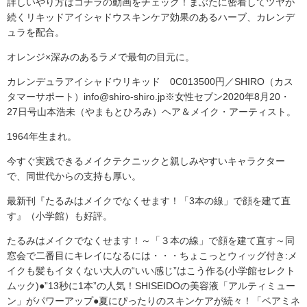
詳しいやり方はコチラの動画をチェック！ まぶたに密着してツヤが
続くリキッドアイシャドウスキンケア効果のあるハーブ、カレンデ
ュラを配合。
オレンジ×深みのあるラメで最旬の目元に。
カレンデュラアイシャドウリキッド 0C013500円／SHIRO（カス
タマーサポート）info@shiro-shiro.jp※女性セブン2020年8月20・
27日号山本浩未（やまもとひろみ）ヘア＆メイク・アーティスト。
1964年生まれ。
今すぐ実践できるメイクテクニックと親しみやすいキャラクター
で、同世代からの支持も厚い。
最新刊『たるみはメイクでなくせます！「3本の線」で顔を建て直
す』（小学館）も好評。
たるみはメイクでなくせます！～「３本の線」で顔を建て直す～同
窓会で二番目にキレイになるには・・・ちょこっとウィッグ付き:メ
イクも髪もイタくない大人の“いい感じ”はこう作る(小学館セレクト
ムック)●”13秒に1本”の人気！SHISEIDOの美容液「アルティミュー
ン」がパワーアップ●夏にぴったりのスキンケアが続々！「ベアミネ