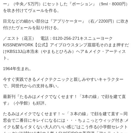
ー』（中央／5万円）にセットした『ポーション』（9ml・8000円）
を吹き付けてヴェールを作る。
目元などの細かい部分は『アプリケーター』（右／2200円）に吹き
付けたヴェールを貼り付ける。
／エスト（花王） 電話：0120-256-271キスニューヨーク
KISSNEWYORK【公式】アイブロウスタンプ眉眉毛そのまま押すだ
けKBS13J山本浩未（やまもとひろみ）ヘア＆メイク・アーティス
ト。
1964年生まれ。
今すぐ実践できるメイクテクニックと親しみやすいキャラクター
で、同世代からの支持も厚い。
最新刊『たるみはメイクでなくせます！「3本の線」で顔を建て直
す』（小学館）も好評。
たるみはメイクでなくせます！～「３本の線」で顔を建て直す～同
窓会で二番目にキレイになるには・・・ちょこっとウィッグ付き:メ
イクも髪もイタくない大人の“いい感じ”はこう作る(小学館セレクト