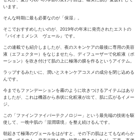
います。
そんな時期に最も必要なのが「保湿」。
そこでおすすめしたいのが、2019年の年末に発売されたエストの
『バイオミメシス ヴェール』です。
この連載でも紹介しましたが、夜のスキンケアの最後に専用の美容
液（エフェクター）をなじませたら、ディフューザーで化粧液（ポ
ーション）を吹き付けて肌の上に極薄の膜を作るというアイテム。
ラップするみたいに、潤いとスキンケアコスメの成分を閉じ込める
んです。
今までもファンデーションを霧のように吹きつけるアイテムはあり
ましたが、これは機器から糸状に化粧液が出て、肌に広がるイメー
ジ。
この「ファインファイバーテクノロジー」という最先端の技術を駆
使して、一晩中肌の「湿潤環境」を整え続けるんです。
朝起きて極薄のヴェールをはがすと、その下の肌はとてもなめらか