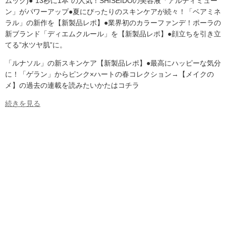
ムック)●”13秒に1本”の人気！SHISEIDOの美容液「アルティミュー
ン」がパワーアップ●夏にぴったりのスキンケアが続々！「ベアミネ
ラル」の新作を【新製品レポ】●業界初のカラーファンデ！ポーラの
新ブランド「ディエムクルール」を【新製品レポ】●顔立ちを引き立
てる”水ツヤ肌”に。
「ルナソル」の新スキンケア【新製品レポ】●最高にハッピーな気分
に！「ゲラン」からピンク×ハートの春コレクション→【メイクの
メ】の過去の連載を読みたいかたはコチラ
続きを見る