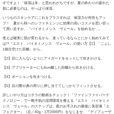
ずですよ！「保湿は冬」と思われがちですが、夏の終わりの疲れた
肌に必要なのは、やっぱり保湿。
いつものスキンケアにこれをプラスすれば、保湿力が何倍もアッ
プ！ 夏から秋へのシフトチェンジに効果の高いコスメを思い切っ
て買い足すか、『バイオミメシス ヴェール』を始めるか…。
使えば確実に肌が変わるから、迷っているならとにかく始めてみて
は!?『エスト バイオミメシス ヴェール』の使い方【1】「こぶし
1個分空けた距離」から。
【2】目に入らないようにアイガードをセットして吹きかける。
【3】アプリケーターにも8cm離した距離から吹きかける。
【4】ポーションを吹きつける。
【5】目の際や鼻の周りに押し当ててしっかりフィットさせる。
詳しいやり方はコチラの動画をチェック！ 「ファインファイバーテ
クノロジー」で一晩中肌の湿潤環境を整える『エスト バイオミメ
シス ヴェール』のステップは、夜のお手入れの最後に美容液『エ
フェクター』（左／40g・1万2000円）をなじませ、『ディフューザ