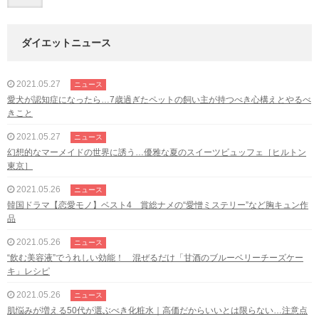
ダイエットニュース
2021.05.27
ニュース
愛犬が認知症になったら…7歳過ぎたペットの飼い主が持つべき心構えとやるべ
きこと
2021.05.27
ニュース
幻想的なマーメイドの世界に誘う…優雅な夏のスイーツビュッフェ［ヒルトン
東京］
2021.05.26
ニュース
韓国ドラマ【恋愛モノ】ベスト4 賞総ナメの“愛憎ミステリー”など胸キュン作
品
2021.05.26
ニュース
“飲む美容液”でうれしい効能！ 混ぜるだけ「甘酒のブルーベリーチーズケー
キ」レシピ
2021.05.26
ニュース
肌悩みが増える50代が選ぶべき化粧水｜高価だからいいとは限らない…注意点