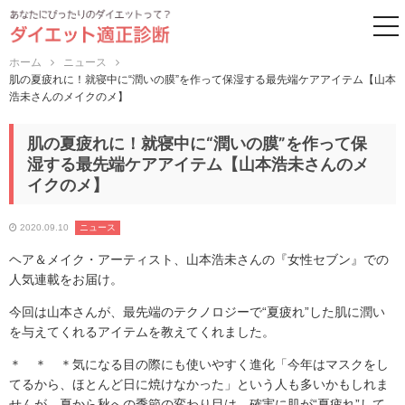
to
ホーム
ニュース
肌の夏疲れに！就寝中に“潤いの膜”を作って保湿する最先端ケアアイテム【山本
浩未さんのメイクのメ】
肌の夏疲れに！就寝中に“潤いの膜”を作って保
湿する最先端ケアアイテム【山本浩未さんのメ
イクのメ】
2020.09.10
ニュース
ヘア＆メイク・アーティスト、山本浩未さんの『女性セブン』での
人気連載をお届け。
今回は山本さんが、最先端のテクノロジーで“夏疲れ”した肌に潤い
を与えてくれるアイテムを教えてくれました。
＊ ＊ ＊気になる目の際にも使いやすく進化「今年はマスクをし
てるから、ほとんど日に焼けなかった」という人も多いかもしれま
せんが、夏から秋への季節の変わり目は、確実に肌が“夏疲れ”して