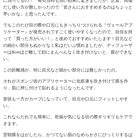
に潤ってるの！ 発売当時も潤い効果に驚きましたが、正直、高価
だし使い方が難しかったので「皆さんにおすすめするのはちょっと
早いかな」と思ったんです。
でもこのたび目の際や口元にもきっちりつけられる『ヴェールアプ
リケーター』が発売されてすごく使いやすくなったので、自信を持
って「買った方がいい！」と改めておすすめいたします！目元など
の細かい部分もぬかりなく私はだいぶ慣れましたが、ディフューザ
ーは8cmほど離して顔にまんべんなく吹き付けないと、膜ができな
い。
この距離感が、特に目元など細かい部分には難しかったの。
それがスポンジ状のアプリケーターに化粧液を吹き付けて膜を作
り、肌に押し付けて貼れるようになったんです。
形状も一方がカーブになっていて、目元や口元にフィットしやす
い。
これならだれでも簡単に、乾燥が気になる目の際ギリギリもケアで
きます。
翌朝膜をはがしたら、かつてない肌のなめらかさにびっくりするは