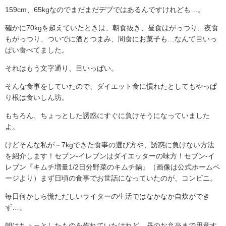
159cm、65kgなのでまだまだデブではあるんですけれども…。
確かに70kgを超えていたときは、朝食抜き、昼食はがっつり、夜食
もがっつり、ついでに酒とつまみ、間食にお菓子も…なんて目いっ
ぱい食べてました。
それはもう文字通り、目いっぱい。
そんな食事をしていたので、ダイエット食に慣れたとしてもやっぱ
り根は食いしん坊。
もちろん、ちょっとした誘惑にすぐに負けそうになっていました
よ。
けどそんな私が－7kgできた食事の選び方や、誘惑に負けない方法
を紹介します！セブン-イレブンはダイエッターの味方！セブン-イ
レブン『キムチ増量1/2日分野菜のキムチ鍋』（画像は公式ホームペ
ージより）まず日頃の食事でお世話になっていたのが、コンビニ。
毎日何かしら慌ただしいライターの生活ではなかなか自炊ができ
ず…。
朝はちょっとしたものを作れていたけれど、昼のお弁当まで用意す