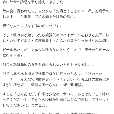
合に外食の誘惑を乗り越えてきました。
飲み会に誘われたら、自分から「お店どうします？ 私、お店予約
します！」と率先して焼き肉または魚の店に。
親切な人のフリをするのがコツです。
そして飲み会が始まったら糖質低めのハイボールをお水と交互に飲
むといいですよ！と管理栄養士さんのお言葉をしっかり守ればOK。
ビール党だけど、まぁ今は仕方ないということで…痩せたらビール
飲むぞ（泣）。
何度か糖質高めの食事を避けられないときもありました。
中でも海のある街まで仕事でロケに行ったときは、「終わった
ー！！！ みんなで海鮮丼食べよ～！」という打ち上げの空気はさ
すがに壊せず…、管理栄養士さんにLINEで即相談。
すると「とりあえず、白米は少なめに食べて、あとはおいしく味わ
ってください！ できたら今日か明日にはジムで運動してリセット
してくださいね」とのこと。