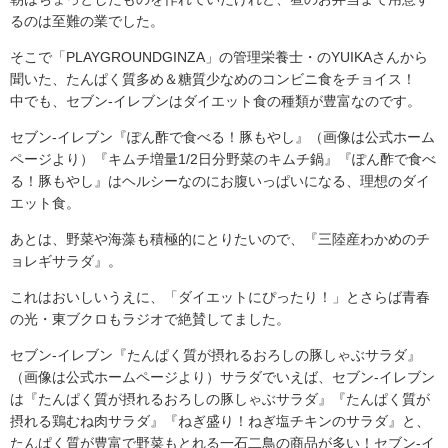
るのは至難の業でした。
そこで「PLAYGROUNDGINZA」の管理栄養士・のYUIKAさんから
聞いた、たんぱく質多め＆糖質少なめのコンビニ食をチョイス！
中でも、セブン-イレブンはダイエット食の種類が豊富なのです。
セブン-イレブン『ぽん酢で食べる！豚もやし』（画像は公式ホーム
ページより）『キムチ増量1/2日分野菜のキムチ鍋』『ぽん酢で食べ
る！豚もやし』はヘルシーなのにお腹いっぱいになる、理想のダイ
エット食。
あとは、野菜や海藻も積極的にとりたいので、『三陸産わかめのチ
ョレギサラダ』。
これはおいしいうえに、「ダイエットにぴったり！」とさらば青春
の光・東ブクロもラジオで絶賛してました。
セブン-イレブン『たんぱく質が摂れるおろしの豚しゃぶサラダ』
（画像は公式ホームページより）サラダでいえば、セブン-イレブン
は『たんぱく質が摂れるおろしの豚しゃぶサラダ』『たんぱく質が
摂れる鶏むね肉サラダ』『ねぎ盛り！ねぎ塩チキンのサラダ』と、
たんぱく質が豊富で野菜もとれる一石二鳥の商品が多い！セブン-イ