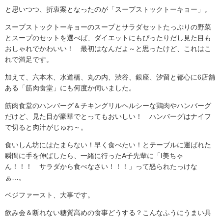
と思いつつ、折衷案となったのが「スープストックトーキョー」。
スープストックトーキョーのスープとサラダセットたっぷりの野菜
とスープのセットを選べば、ダイエットにもぴったりだし見た目も
おしゃれでかわいい！ 最初はなんだよ～と思ったけど、これはこ
れで満足です。
加えて、六本木、水道橋、丸の内、渋谷、銀座、汐留と都心に6店舗
ある「筋肉食堂」にも何度か伺いました。
筋肉食堂のハンバーグ＆チキングリルヘルシーな鶏肉やハンバーグ
だけど、見た目が豪華でとってもおいしい！ ハンバーグはナイフ
で切ると肉汁がじゅわ～。
食いしん坊にはたまらない！早く食べたい！とテーブルに運ばれた
瞬間に手を伸ばしたら、一緒に行ったA子先輩に「I美ちゃ
ん！！！ サラダから食べなさい！！！」って怒られたっけな
ぁ…。
ベジファースト、大事です。
飲み会＆断れない糖質高めの食事どうする？こんなふうにうまい具