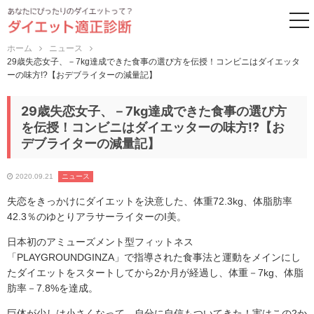
to
ホーム
ニュース
29歳失恋女子、－7kg達成できた食事の選び方を伝授！コンビニはダイエッタ
ーの味方!?【おデブライターの減量記】
29歳失恋女子、－7kg達成できた食事の選び方
を伝授！コンビニはダイエッターの味方!?【お
デブライターの減量記】
2020.09.21
ニュース
失恋をきっかけにダイエットを決意した、体重72.3kg、体脂肪率
42.3％のゆとりアラサーライターのI美。
日本初のアミューズメント型フィットネス
「PLAYGROUNDGINZA」で指導された食事法と運動をメインにし
たダイエットをスタートしてから2か月が経過し、体重－7kg、体脂
肪率－7.8%を達成。
巨体が少しは小さくなって、自分に自信もついてきた！実はこの2か