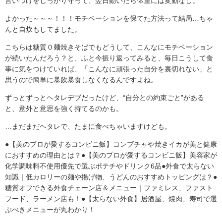
言いつけをしっかり守って、翌日動いたら体重には変動なし。
よかった～～～！！！モチベーションを保てた方法って結局…ちゃ
んと自炊もしてました。
こちらは糖質０麺焼きそばでもどうして、こんなにモチベーション
が続いたんだろう？と、ふと今振り返ってみると、毎日こうして食
事に気をつけていれば、「こんなに頑張った自分を裏切れない」と
思うので簡単に暴飲暴食しなくなるんですよね。
ずっとずっとヘタレデブだったけど、“自分との約束ごと”がある
と、意外と意思を強く持てるのかも。
…まだまだヘタレで、たまに食べちゃいますけども。
●【美のプロが愛するコンビニ飯】コンブチャや焼きイカが美と健康
におすすめの理由とは？●【美のプロが愛するコンビニ飯】美容家が
化学調味料不使用優先で選ぶポテチやドリンク6品●外食で太らない
知識｜低カロリーの麺や揚げ物、うどんのおすすめトッピングは？●
糖質オフできる外食チェーン店＆メニュー｜ファミレス、ファスト
フード、ラーメン店も！●【太らない外食】居酒屋、焼肉、寿司で選
ぶべきメニューが丸わかり！