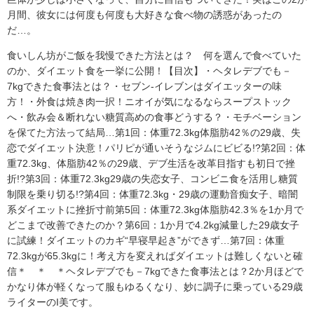
月間、彼女には何度も何度も大好きな食べ物の誘惑があったの
だ…。
食いしん坊がご飯を我慢できた方法とは？ 何を選んで食べていた
のか、ダイエット食を一挙に公開！【目次】・ヘタレデブでも－
7kgできた食事法とは？・セブン-イレブンはダイエッターの味
方！・外食は焼き肉一択！ニオイが気になるならスープストック
へ・飲み会＆断れない糖質高めの食事どうする？・モチベーション
を保てた方法って結局…第1回：体重72.3kg体脂肪42％の29歳、失
恋でダイエット決意！パリピが通いそうなジムにビビる!?第2回：体
重72.3kg、体脂肪42％の29歳、デブ生活を改革目指すも初日で挫
折!?第3回：体重72.3kg29歳の失恋女子、コンビニ食を活用し糖質
制限を乗り切る!?第4回：体重72.3kg・29歳の運動音痴女子、暗闇
系ダイエットに挫折寸前第5回：体重72.3kg体脂肪42.3％を1か月で
どこまで改善できたのか？第6回：1か月で4.2kg減量した29歳女子
に試練！ダイエットのカギ“早寝早起き”ができず…第7回：体重
72.3kgが65.3kgに！考え方を変えればダイエットは難しくないと確
信＊ ＊ ＊ヘタレデブでも－7kgできた食事法とは？2か月ほどで
かなり体が軽くなって服もゆるくなり、妙に調子に乗っている29歳
ライターのI美です。