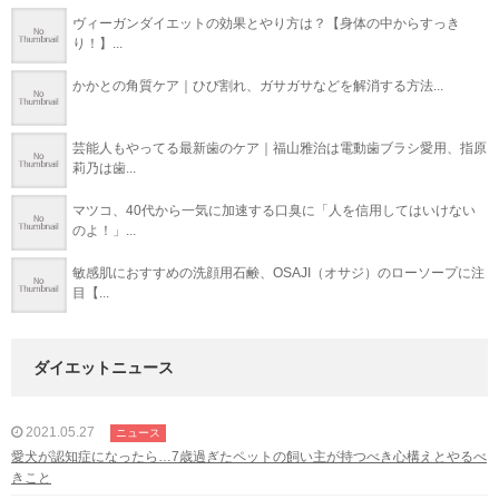
ヴィーガンダイエットの効果とやり方は？【身体の中からすっき
り！】...
かかとの角質ケア｜ひび割れ、ガサガサなどを解消する方法...
芸能人もやってる最新歯のケア｜福山雅治は電動歯ブラシ愛用、指原
莉乃は歯...
マツコ、40代から一気に加速する口臭に「人を信用してはいけない
のよ！」...
敏感肌におすすめの洗顔用石鹸、OSAJI（オサジ）のローソープに注
目【...
ダイエットニュース
2021.05.27
ニュース
愛犬が認知症になったら…7歳過ぎたペットの飼い主が持つべき心構えとやるべ
きこと