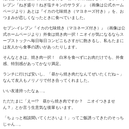
レブン『ねぎ盛り！ねぎ塩チキンのサラダ」』（画像は公式ホーム
ページより）あとは『イカの七味焼き（マヨネーズ付き）』を、お
つまみが恋しくなったときに食べていました。
セブン-イレブン『イカの七味焼き（マヨネーズ付き）』（画像は公
式ホームページより）外食は焼き肉一択！ニオイが気になるならス
ープストックへ毎日毎日コンビニもさすがに飽きるし、私もたまに
は友人から食事の誘いがあったりします。
そんなときは、焼き肉一択！ 白米を食べずにお肉だけでも、外食
感、特別感があってかなり満足。
ランチに行けば安いし、「昼から焼き肉だなんてぜいたくだね～」
なんて友人もノリノリで付き合ってくれました。
いい友達持ったなぁ…。
ただたまに「えー!? 昼から焼き肉ですか？ ニオイつきませ
ん？」とか言う生意気な後輩もいます。
「ちょっと相談聞いてくださいよ！」ってご飯誘ってきたのそっち
じゃん…。