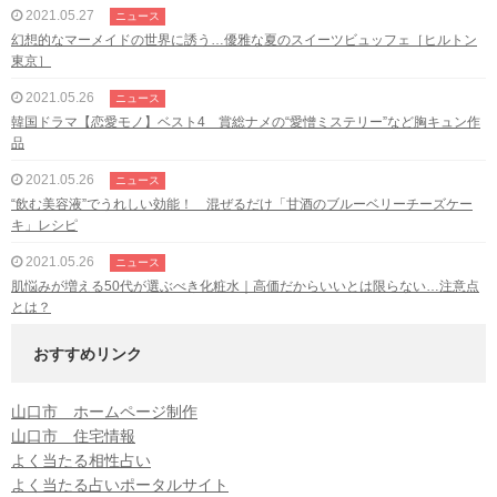
2021.05.27
ニュース
幻想的なマーメイドの世界に誘う…優雅な夏のスイーツビュッフェ［ヒルトン
東京］
2021.05.26
ニュース
韓国ドラマ【恋愛モノ】ベスト4 賞総ナメの“愛憎ミステリー”など胸キュン作
品
2021.05.26
ニュース
“飲む美容液”でうれしい効能！ 混ぜるだけ「甘酒のブルーベリーチーズケー
キ」レシピ
2021.05.26
ニュース
肌悩みが増える50代が選ぶべき化粧水｜高価だからいいとは限らない…注意点
とは？
おすすめリンク
山口市 ホームページ制作
山口市 住宅情報
よく当たる相性占い
よく当たる占いポータルサイト