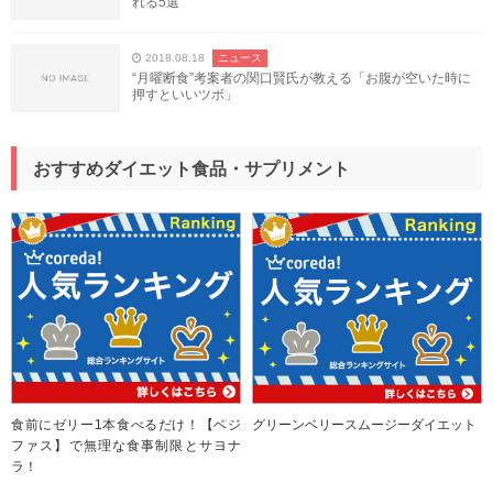
れる5選
2018.08.18
ニュース
“月曜断食”考案者の関口賢氏が教える「お腹が空いた時に
押すといいツボ」
おすすめダイエット食品・サプリメント
食前にゼリー1本食べるだけ！【ベジ
グリーンベリースムージーダイエット
ファス】で無理な食事制限とサヨナ
ラ！