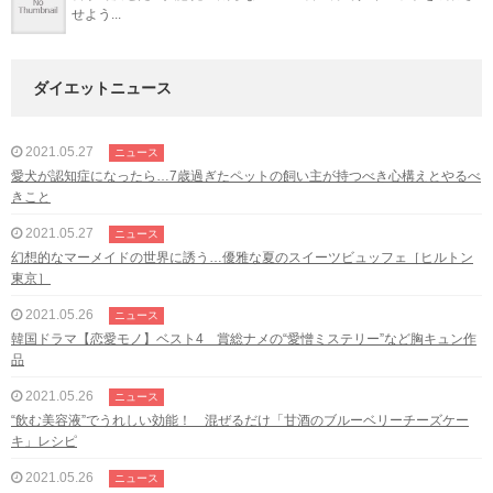
せよう...
ダイエットニュース
2021.05.27
ニュース
愛犬が認知症になったら…7歳過ぎたペットの飼い主が持つべき心構えとやるべ
きこと
2021.05.27
ニュース
幻想的なマーメイドの世界に誘う…優雅な夏のスイーツビュッフェ［ヒルトン
東京］
2021.05.26
ニュース
韓国ドラマ【恋愛モノ】ベスト4 賞総ナメの“愛憎ミステリー”など胸キュン作
品
2021.05.26
ニュース
“飲む美容液”でうれしい効能！ 混ぜるだけ「甘酒のブルーベリーチーズケー
キ」レシピ
2021.05.26
ニュース