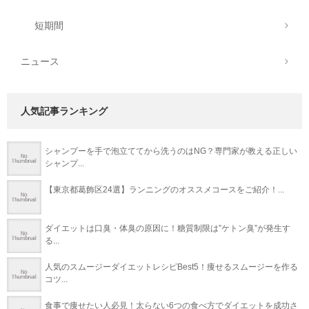
短期間
ニュース
人気記事ランキング
シャンプーを手で泡立ててから洗うのはNG？専門家が教える正しい
シャンプ...
【東京都葛飾区24選】ランニングのオススメコースをご紹介！...
ダイエットは口臭・体臭の原因に！糖質制限は”ケトン臭”が発生す
る...
人気のスムージーダイエットレシピBest5！痩せるスムージーを作る
コツ...
食事で痩せたい人必見！太らない6つの食べ方でダイエットを成功さ