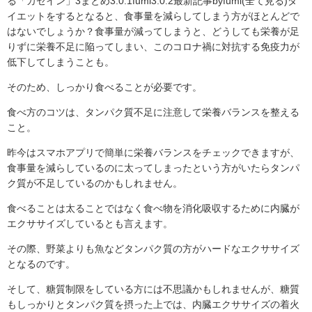
る「カゼイン」3まとめ3.0.1fumi3.0.2最新記事byfumi(全て見る)ダ
イエットをするとなると、食事量を減らしてしまう方がほとんどで
はないでしょうか？食事量が減ってしまうと、どうしても栄養が足
りずに栄養不足に陥ってしまい、このコロナ禍に対抗する免疫力が
低下してしまうことも。
そのため、しっかり食べることが必要です。
食べ方のコツは、タンパク質不足に注意して栄養バランスを整える
こと。
昨今はスマホアプリで簡単に栄養バランスをチェックできますが、
食事量を減らしているのに太ってしまったという方がいたらタンパ
ク質が不足しているのかもしれません。
食べることは太ることではなく食べ物を消化吸収するために内臓が
エクササイズしているとも言えます。
その際、野菜よりも魚などタンパク質の方がハードなエクササイズ
となるのです。
そして、糖質制限をしている方には不思議かもしれませんが、糖質
もしっかりとタンパク質を摂った上では、内臓エクササイズの着火