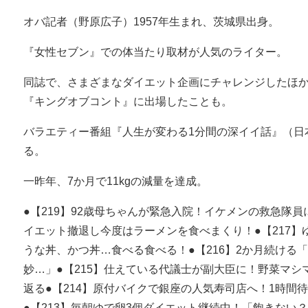
オバ記者（野原広子）1957年生まれ、茨城県出身。
『女性セブン』での体当たり取材が人気のライター。
同誌で、さまざまなダイエット企画にチャレンジしたほか、
『キングオブコント』に出場したことも。
バラエティー番組『人生が変わる1分間の深イイ話』（日
る。
一昨年、7か月で11kgの減量を達成。
●【219】92歳母ちゃんが緊急入院！イケメンの救急隊員
イエット撤退し今度はラーメンを食べまくり！●【217】
うな丼、かつ丼…食べる食べる！●【216】2か月続ける
妙…」●【215】仕えている代議士が副大臣に！野菜マ
返る●【214】原付バイクで銀座の人気寿司店へ！1時間
●【213】毎朝ゆで卵3個ダイエット継続中！「飽きない？