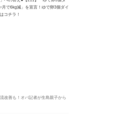
2か月で6kg減」を宣言！ゆで卵3個ダイ
載はコチラ！
流改善も！オバ記者が生島親子から