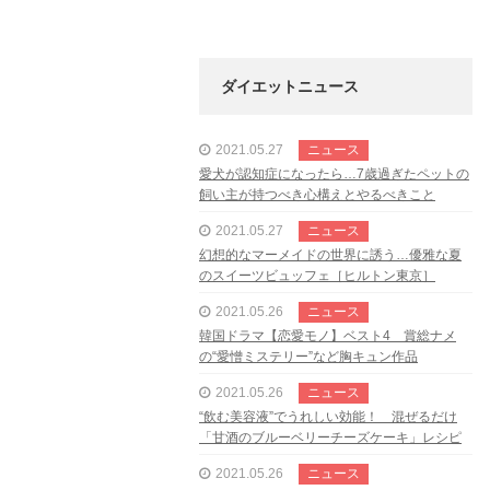
ダイエットニュース
2021.05.27
ニュース
愛犬が認知症になったら…7歳過ぎたペットの
飼い主が持つべき心構えとやるべきこと
2021.05.27
ニュース
幻想的なマーメイドの世界に誘う…優雅な夏
のスイーツビュッフェ［ヒルトン東京］
2021.05.26
ニュース
韓国ドラマ【恋愛モノ】ベスト4 賞総ナメ
の“愛憎ミステリー”など胸キュン作品
2021.05.26
ニュース
“飲む美容液”でうれしい効能！ 混ぜるだけ
「甘酒のブルーベリーチーズケーキ」レシピ
2021.05.26
ニュース