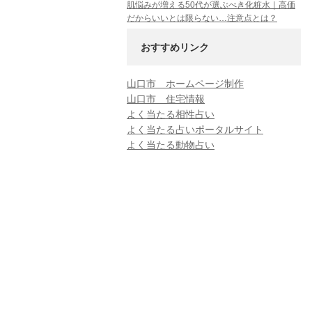
肌悩みが増える50代が選ぶべき化粧水｜高価
だからいいとは限らない…注意点とは？
おすすめリンク
山口市 ホームページ制作
山口市 住宅情報
よく当たる相性占い
よく当たる占いポータルサイト
よく当たる動物占い