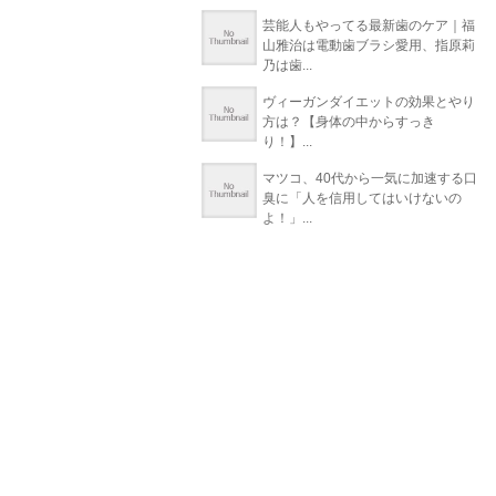
芸能人もやってる最新歯のケア｜福
山雅治は電動歯ブラシ愛用、指原莉
乃は歯...
ヴィーガンダイエットの効果とやり
方は？【身体の中からすっき
り！】...
マツコ、40代から一気に加速する口
臭に「人を信用してはいけないの
よ！」...