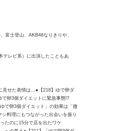
富士登山、AKB48なりきりや、
本テレビ系）に出演したこともあ
に見せた表情は…●【218】ゆで卵ダ
ゆで卵3個ダイエットに緊急事態!?
「ゆで卵3個ダイエット」の効果は「微
シマシ料理にもつながった出会いを振り
待ったのに15分で店を出たワケ
」への答え●【211】「ゆで卵3個ダ