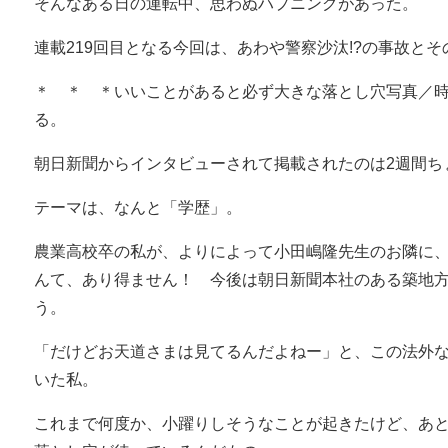
そんなある日の運転中、思わぬハプニングがあった。
連載219回目となる今回は、あわや警察沙汰!?の事故と
＊ ＊ ＊いいことがあると必ず大きな落とし穴写真／
る。
朝日新聞からインタビューされて掲載されたのは2週間ち
テーマは、なんと「学歴」。
農業高校卒の私が、よりによって小田嶋隆先生のお隣に
んて、あり得ません！ 今後は朝日新聞本社のある築地
う。
「だけどお天道さまは見てるんだよねー」と、この法外
いた私。
これまで何度か、小躍りしそうなことが起きたけど、あ