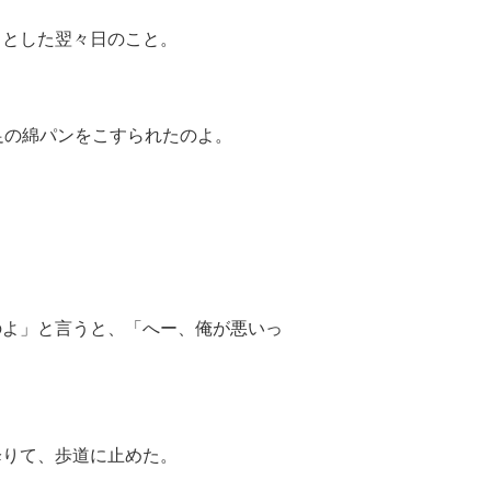
ッとした翌々日のこと。
。
足の綿パンをこすられたのよ。
のよ」と言うと、「へー、俺が悪いっ
降りて、歩道に止めた。