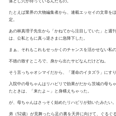
落とし穴が待っているんだもの。
たとえば業界の大物編集者から、連載エッセイの文章をほ
定。
あの林真理子先生から「かねてから注目していた」と週
は、公私ともに真っ逆さまに急降下した。
まぁ、それもこれもせっかくのチャンスを活かせない私
不徳の致すところで、身から出たサビなんだけどね。
そう言っちゃオシマイだから、「運命のイタズラ」にす
入院中の母ちゃんはリハビリで効果がだから茨城の母ちゃ
たときは、「来たよ～」と身構えちゃった。
が、母ちゃんはさっそく始めたリハビリが効いたみたい
弟（52歳）が見舞ったら足の裏を天井に向けて、ぐるぐ