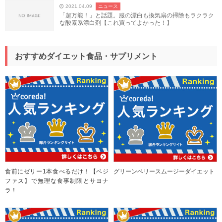
2021.04.09
ニュース
「超万能！」と話題。服の漂白も換気扇の掃除もラクラク
な酸素系漂白剤【これ買ってよかった！】
おすすめダイエット食品・サプリメント
食前にゼリー1本食べるだけ！【ベジ
グリーンベリースムージーダイエット
ファス】で無理な食事制限とサヨナ
ラ！