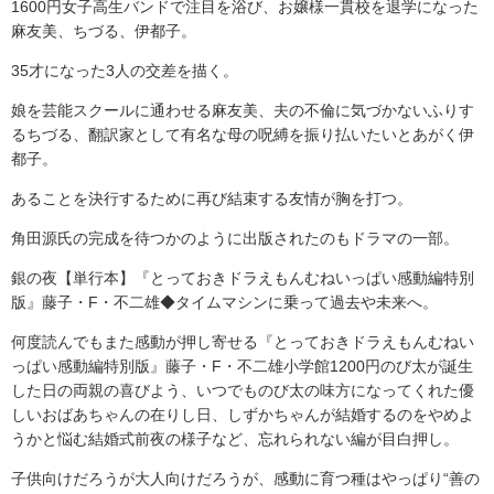
1600円女子高生バンドで注目を浴び、お嬢様一貫校を退学になった
麻友美、ちづる、伊都子。
35才になった3人の交差を描く。
娘を芸能スクールに通わせる麻友美、夫の不倫に気づかないふりす
るちづる、翻訳家として有名な母の呪縛を振り払いたいとあがく伊
都子。
あることを決行するために再び結束する友情が胸を打つ。
角田源氏の完成を待つかのように出版されたのもドラマの一部。
銀の夜【単行本】『とっておきドラえもんむねいっぱい感動編特別
版』藤子・F・不二雄◆タイムマシンに乗って過去や未来へ。
何度読んでもまた感動が押し寄せる『とっておきドラえもんむねい
っぱい感動編特別版』藤子・F・不二雄小学館1200円のび太が誕生
した日の両親の喜びよう、いつでものび太の味方になってくれた優
しいおばあちゃんの在りし日、しずかちゃんが結婚するのをやめよ
うかと悩む結婚式前夜の様子など、忘れられない編が目白押し。
子供向けだろうが大人向けだろうが、感動に育つ種はやっぱり“善の