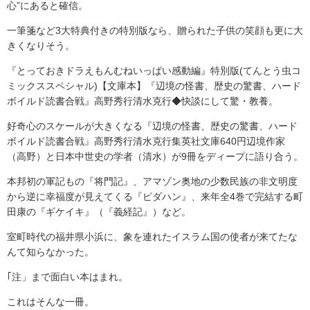
心”にあると確信。
一筆箋など3大特典付きの特別版なら、贈られた子供の笑顔も更に大
きくなりそう。
『とっておきドラえもんむねいっぱい感動編』特別版(てんとう虫コ
ミックススペシャル)【文庫本】『辺境の怪書、歴史の驚書、ハード
ボイルド読書合戦』高野秀行清水克行◆快談にして驚・教養。
好奇心のスケールが大きくなる『辺境の怪書、歴史の驚書、ハード
ボイルド読書合戦』高野秀行清水克行集英社文庫640円辺境作家
（高野）と日本中世史の学者（清水）が9冊をディープに語り合う。
本邦初の軍記もの『将門記』、アマゾン奥地の少数民族の非文明度
から逆に幸福度が見えてくる『ピダハン』、来年全4巻で完結する町
田康の『ギケイキ』（『義経記』）など。
室町時代の福井県小浜に、象を連れたイスラム国の使者が来てたな
んて知らなかった。
｢注」まで面白い本はまれ。
これはそんな一冊。