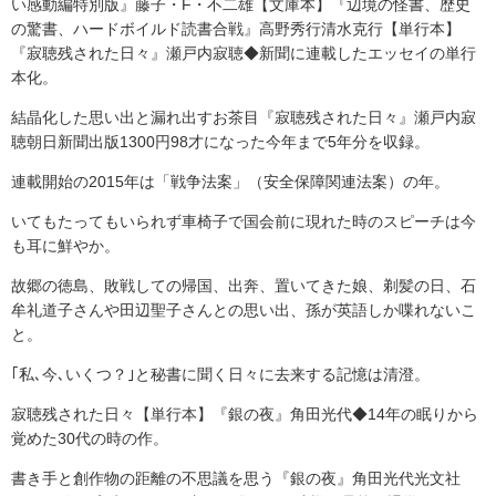
い感動編特別版』藤子・F・不二雄【文庫本】『辺境の怪書、歴史
の驚書、ハードボイルド読書合戦』高野秀行清水克行【単行本】
『寂聴残された日々』瀬戸内寂聴◆新聞に連載したエッセイの単行
本化。
結晶化した思い出と漏れ出すお茶目『寂聴残された日々』瀬戸内寂
聴朝日新聞出版1300円98才になった今年まで5年分を収録。
連載開始の2015年は「戦争法案」（安全保障関連法案）の年。
いてもたってもいられず車椅子で国会前に現れた時のスピーチは今
も耳に鮮やか。
故郷の徳島、敗戦しての帰国、出奔、置いてきた娘、剃髪の日、石
牟礼道子さんや田辺聖子さんとの思い出、孫が英語しか喋れないこ
と。
｢私､今､いくつ？｣と秘書に聞く日々に去来する記憶は清澄。
寂聴残された日々【単行本】『銀の夜』角田光代◆14年の眠りから
覚めた30代の時の作。
書き手と創作物の距離の不思議を思う『銀の夜』角田光代光文社