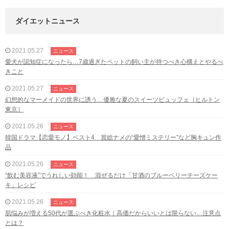
ダイエットニュース
2021.05.27
ニュース
愛犬が認知症になったら…7歳過ぎたペットの飼い主が持つべき心構えとやるべ
きこと
2021.05.27
ニュース
幻想的なマーメイドの世界に誘う…優雅な夏のスイーツビュッフェ［ヒルトン
東京］
2021.05.26
ニュース
韓国ドラマ【恋愛モノ】ベスト4 賞総ナメの“愛憎ミステリー”など胸キュン作
品
2021.05.26
ニュース
“飲む美容液”でうれしい効能！ 混ぜるだけ「甘酒のブルーベリーチーズケー
キ」レシピ
2021.05.26
ニュース
肌悩みが増える50代が選ぶべき化粧水｜高価だからいいとは限らない…注意点
とは？