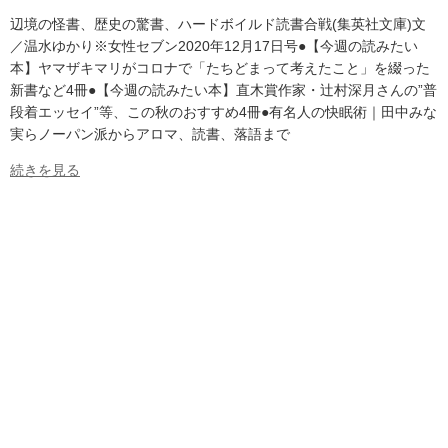
辺境の怪書、歴史の驚書、ハードボイルド読書合戦(集英社文庫)文
／温水ゆかり※女性セブン2020年12月17日号●【今週の読みたい
本】ヤマザキマリがコロナで「たちどまって考えたこと」を綴った
新書など4冊●【今週の読みたい本】直木賞作家・辻村深月さんの”普
段着エッセイ”等、この秋のおすすめ4冊●有名人の快眠術｜田中みな
実らノーパン派からアロマ、読書、落語まで
続きを見る