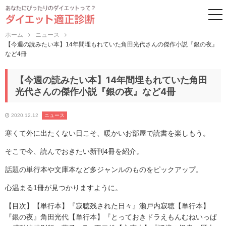
to
ホーム
ニュース
【今週の読みたい本】14年間埋もれていた角田光代さんの傑作小説『銀の夜』
など4冊
【今週の読みたい本】14年間埋もれていた角田
光代さんの傑作小説『銀の夜』など4冊
2020.12.12
ニュース
寒くて外に出たくない日こそ、暖かいお部屋で読書を楽しもう。
そこで今、読んでおきたい新刊4冊を紹介。
話題の単行本や文庫本など多ジャンルのものをピックアップ。
心温まる1冊が見つかりますように。
【目次】【単行本】『寂聴残された日々』瀬戸内寂聴【単行本】
『銀の夜』角田光代【単行本】『とっておきドラえもんむねいっぱ