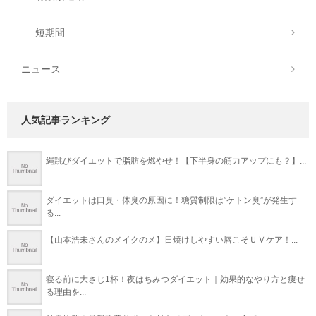
短期間
ニュース
人気記事ランキング
縄跳びダイエットで脂肪を燃やせ！【下半身の筋力アップにも？】...
ダイエットは口臭・体臭の原因に！糖質制限は”ケトン臭”が発生す
る...
【山本浩未さんのメイクのメ】日焼けしやすい唇こそＵＶケア！...
寝る前に大さじ1杯！夜はちみつダイエット｜効果的なやり方と痩せ
る理由を...