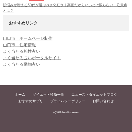
肌悩みが増える50代が選ぶべき化粧水｜高価だからいいとは限らない…注意点
とは？
おすすめリンク
山口市 ホームページ制作
山口市 住宅情報
よく当たる相性占い
よく当たる占いポータルサイト
よく当たる動物占い
ホーム
ダイエット診断一覧
ニュース・ダイエットブログ
おすすめサプリ
プライバシーポリシー
お問い合わせ
(c)2017 diet-shindan.com