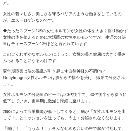
ど。
女性の若々しさ、美しさを守るバリアのような働きをしているの
が、エストロゲンなのです。
◆たったスプーン1杯の女性ホルモンが女性の体を大きく揺り動かす
女性の体を整えるために大活躍の女性ホルモンですが、生涯の分泌
量はティースプーン1杯ほどと言われています。
このごくわずかなホルモンによって、女性の美と健康は大きく揺さ
ぶられることになるわけです。
更年期障害は脳の混乱が引き起こす自律神経の不調Ph／
GettyImages女性ホルモンは脳からの指令を受け、卵巣で分泌され
ます。
女性ホルモンの分泌量のピークは20代後半で、30代後半から徐々に
低下していき、更年期に激減し閉経に至ります。
加齢によって卵巣機能が低下してくると、脳が「女性ホルモンを出
して！」とミッションを送っても、うまく分泌されなくなります。
「働け！」「もうムリ！」そんなせめぎ合いの中で脳が混乱して、