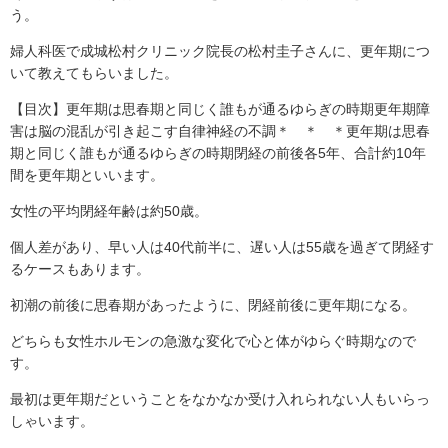
う。
婦人科医で成城松村クリニック院長の松村圭子さんに、更年期につ
いて教えてもらいました。
【目次】更年期は思春期と同じく誰もが通るゆらぎの時期更年期障
害は脳の混乱が引き起こす自律神経の不調＊ ＊ ＊更年期は思春
期と同じく誰もが通るゆらぎの時期閉経の前後各5年、合計約10年
間を更年期といいます。
女性の平均閉経年齢は約50歳。
個人差があり、早い人は40代前半に、遅い人は55歳を過ぎて閉経す
るケースもあります。
初潮の前後に思春期があったように、閉経前後に更年期になる。
どちらも女性ホルモンの急激な変化で心と体がゆらぐ時期なので
す。
最初は更年期だということをなかなか受け入れられない人もいらっ
しゃいます。