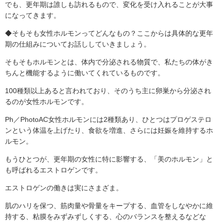
でも、更年期は誰しも訪れるもので、変化を受け入れることが大事
になってきます。
◆そもそも女性ホルモンってどんなもの？ここからは具体的な更年
期の仕組みについてお話ししていきましょう。
そもそもホルモンとは、体内で分泌される物質で、私たちの体がき
ちんと機能するように働いてくれているものです。
100種類以上あると言われており、そのうち主に卵巣から分泌され
るのが女性ホルモンです。
Ph／PhotoAC女性ホルモンには2種類あり、ひとつはプロゲステロ
ンという体温を上げたり、食欲を増進、さらには妊娠を維持するホ
ルモン。
もうひとつが、更年期の女性に特に影響する、「美のホルモン」と
も呼ばれるエストロゲンです。
エストロゲンの働きは実にさまざま。
肌のハリを保つ、筋肉量や骨量をキープする、血管をしなやかに維
持する、粘膜をみずみずしくする、心のバランスを整えるなどな