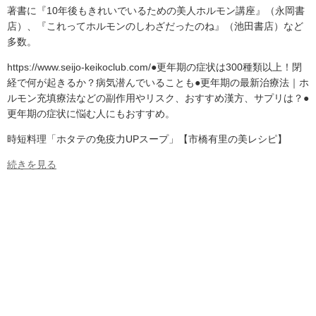
著書に『10年後もきれいでいるための美人ホルモン講座』（永岡書
店）、『これってホルモンのしわざだったのね』（池田書店）など
多数。
https://www.seijo-keikoclub.com/●更年期の症状は300種類以上！閉
経で何が起きるか？病気潜んでいることも●更年期の最新治療法｜ホ
ルモン充填療法などの副作用やリスク、おすすめ漢方、サプリは？●
更年期の症状に悩む人にもおすすめ。
時短料理「ホタテの免疫力UPスープ」【市橋有里の美レシピ】
続きを見る