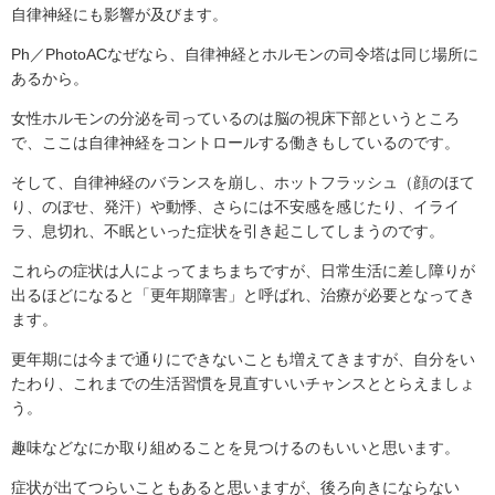
自律神経にも影響が及びます。
Ph／PhotoACなぜなら、自律神経とホルモンの司令塔は同じ場所に
あるから。
女性ホルモンの分泌を司っているのは脳の視床下部というところ
で、ここは自律神経をコントロールする働きもしているのです。
そして、自律神経のバランスを崩し、ホットフラッシュ（顔のほて
り、のぼせ、発汗）や動悸、さらには不安感を感じたり、イライ
ラ、息切れ、不眠といった症状を引き起こしてしまうのです。
これらの症状は人によってまちまちですが、日常生活に差し障りが
出るほどになると「更年期障害」と呼ばれ、治療が必要となってき
ます。
更年期には今まで通りにできないことも増えてきますが、自分をい
たわり、これまでの生活習慣を見直すいいチャンスととらえましょ
う。
趣味などなにか取り組めることを見つけるのもいいと思います。
症状が出てつらいこともあると思いますが、後ろ向きにならない