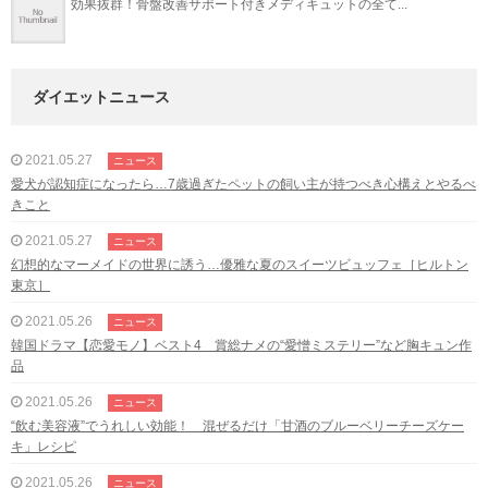
効果抜群！骨盤改善サポート付きメディキュットの全て...
ダイエットニュース
2021.05.27
ニュース
愛犬が認知症になったら…7歳過ぎたペットの飼い主が持つべき心構えとやるべ
きこと
2021.05.27
ニュース
幻想的なマーメイドの世界に誘う…優雅な夏のスイーツビュッフェ［ヒルトン
東京］
2021.05.26
ニュース
韓国ドラマ【恋愛モノ】ベスト4 賞総ナメの“愛憎ミステリー”など胸キュン作
品
2021.05.26
ニュース
“飲む美容液”でうれしい効能！ 混ぜるだけ「甘酒のブルーベリーチーズケー
キ」レシピ
2021.05.26
ニュース