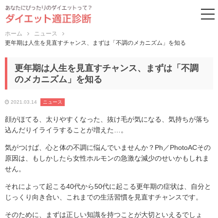
to
ホーム
ニュース
更年期は人生を見直すチャンス、まずは「不調のメカニズム」を知る
更年期は人生を見直すチャンス、まずは「不調
のメカニズム」を知る
2021.03.14
ニュース
顔がほてる、太りやすくなった、抜け毛が気になる、気持ちが落ち
込んだりイライラすることが増えた…。
気がつけば、心と体の不調に悩んでいませんか？Ph／PhotoACその
原因は、もしかしたら女性ホルモンの急激な減少のせいかもしれま
せん。
それによって起こる40代から50代に起こる更年期の症状は、自分と
じっくり向き合い、これまでの生活習慣を見直すチャンスです。
そのために、まずは正しい知識を持つことが大切といえるでしょ