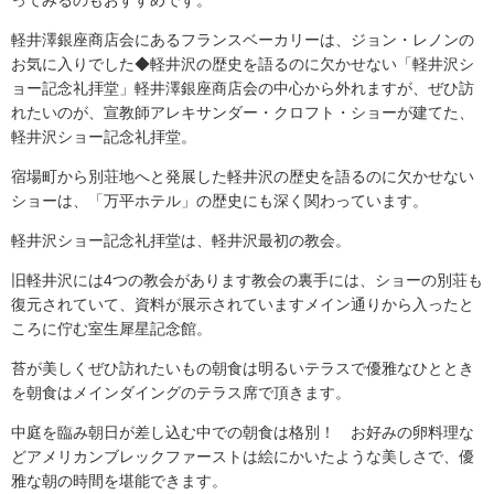
ってみるのもおすすめです。
軽井澤銀座商店会にあるフランスベーカリーは、ジョン・レノンの
お気に入りでした◆軽井沢の歴史を語るのに欠かせない「軽井沢シ
ョー記念礼拝堂」軽井澤銀座商店会の中心から外れますが、ぜひ訪
れたいのが、宣教師アレキサンダー・クロフト・ショーが建てた、
軽井沢ショー記念礼拝堂。
宿場町から別荘地へと発展した軽井沢の歴史を語るのに欠かせない
ショーは、「万平ホテル」の歴史にも深く関わっています。
軽井沢ショー記念礼拝堂は、軽井沢最初の教会。
旧軽井沢には4つの教会があります教会の裏手には、ショーの別荘も
復元されていて、資料が展示されていますメイン通りから入ったと
ころに佇む室生犀星記念館。
苔が美しくぜひ訪れたいもの朝食は明るいテラスで優雅なひととき
を朝食はメインダイングのテラス席で頂きます。
中庭を臨み朝日が差し込む中での朝食は格別！ お好みの卵料理な
どアメリカンブレックファーストは絵にかいたような美しさで、優
雅な朝の時間を堪能できます。