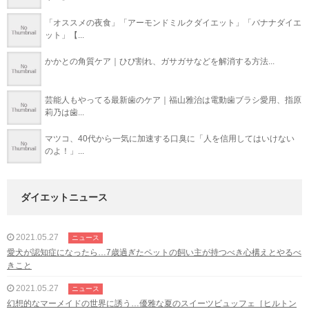
「オススメの夜食」「アーモンドミルクダイエット」「バナナダイエ
ット」【...
かかとの角質ケア｜ひび割れ、ガサガサなどを解消する方法...
芸能人もやってる最新歯のケア｜福山雅治は電動歯ブラシ愛用、指原
莉乃は歯...
マツコ、40代から一気に加速する口臭に「人を信用してはいけない
のよ！」...
ダイエットニュース
2021.05.27
ニュース
愛犬が認知症になったら…7歳過ぎたペットの飼い主が持つべき心構えとやるべ
きこと
2021.05.27
ニュース
幻想的なマーメイドの世界に誘う…優雅な夏のスイーツビュッフェ［ヒルトン