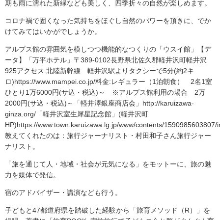
期も雨に濡れた新緑なども美しく、四季折々の自然が楽しめます。
コロナ禍で固くなった気持ちをほぐし自然のパワーを頂きに、でか
けてみてはいかがでしょうか。
アルプス館の雰囲気を模しつつ機能的なつくりの「ウスイ館」【デ
ータ】「万平ホテル」〒389-0102長野県北佐久郡軽井沢町軽井沢
925アクセス:北陸新幹線 軽井沢駅よりタクシーで5分(約2キ
ロ)https://www.mampei.co.jp/料金:レギュラー（1泊朝食） 2名1室
ひとり1万6000円(サ込・税込)～ ※アルプス館利用の場合 2万
2000円(サ込・税込)～「軽井澤銀座商店会」http://karuizawa-
ginza.org/「軽井沢室生犀星記念館」(軽井沢町
HP)https://www.town.karuizawa.lg.jp/www/contents/1590985603807/i
教えてくれたのは：旅行ジャーナリスト・村田和子さん旅行ジャー
ナリスト。
「旅を通じて人・地域・社会が元気になる」をモットーに、旅の魅
力を媒体で発信。
宿のアドバイザー・講演なども行う。
子どもと47都道府県を踏破した経験から「旅育メソッド（R）」を