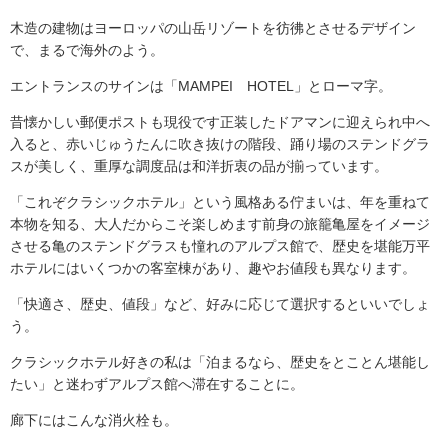
木造の建物はヨーロッパの山岳リゾートを彷彿とさせるデザイン
で、まるで海外のよう。
エントランスのサインは「MAMPEI HOTEL」とローマ字。
昔懐かしい郵便ポストも現役です正装したドアマンに迎えられ中へ
入ると、赤いじゅうたんに吹き抜けの階段、踊り場のステンドグラ
スが美しく、重厚な調度品は和洋折衷の品が揃っています。
「これぞクラシックホテル」という風格ある佇まいは、年を重ねて
本物を知る、大人だからこそ楽しめます前身の旅籠亀屋をイメージ
させる亀のステンドグラスも憧れのアルプス館で、歴史を堪能万平
ホテルにはいくつかの客室棟があり、趣やお値段も異なります。
「快適さ、歴史、値段」など、好みに応じて選択するといいでしょ
う。
クラシックホテル好きの私は「泊まるなら、歴史をとことん堪能し
たい」と迷わずアルプス館へ滞在することに。
廊下にはこんな消火栓も。