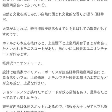
銀座商店会へは歩いて10分。
自然と文化を楽しみたい自然に囲まれ文化的な香りが漂う旧軽井
沢。
天気がよければ、軽井澤銀座商店会まで足を延ばしての散策がおす
すめです。
ホテルから木立を抜けると、上皇陛下と上皇后美智子さまが出会っ
たといわれるテニスコートがあり、向かいには軽井沢ユニオンチャ
ーチが佇みます。
軽井沢ユニオンチャーチ。
設計は建築家ウイリアム・ボーリスが担当軽井澤銀座商店会には、
飲食店やカフェ、土産物屋、ホテルで見た軽井沢彫りの工芸店など
が立ち並び、上品な佇まい。
ジョン・レノンが訪れたエピソードが残る店舗もあり、足跡をたど
ってみても楽しめそう。
観光案内所は休憩スポットもあるので、情報を入手しがてら立ち寄