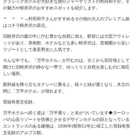
クラシックホテルが大好きな旅行ジャーナリストの村田和子が、そ
の魅力や軽井沢のおすすめスポットを紹介します。
＊ ＊ ＊→村田和子さんがすすめるその他の大人のプレミアム旅
はコチラ軽井沢の原点。
旧軽井沢の森の中に佇む豊かな自然に加え、駅前には大型アウトレ
ットがあり、美術館、ホテルなども多い軽井沢は、首都圏から近い
リゾートとして老若男女に人気です。
そんな中でも、「万平ホテル」が佇むのは、古くから別荘地として
開けた旧軽井沢の静かな一帯で、ゆっくりと自然を楽しむのに相応
しい場所。
新幹線を降り立ちタクシーに乗ると、段々と緑が濃くなり、木立の
間に「万平ホテル」が現れます。
登録有形文化財。
万平ホテルへ続く道は「万平通り」と名がついています◆ヨーロッ
パの山岳リゾートを彷彿とさせるデザインホテルの顔となっている
エントランスのある建物は、1936年(昭和11年)に竣工した登録有形
文化財のアルプス館。