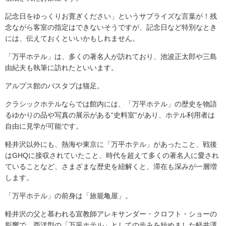
記念日をゆっくりお寛ぎください」というサプライズな言葉が！残
念ながら客室の指定はできないそうですが、記念日など特別なとき
には、伝えておくといいかもしれません。
「万平ホテル」は、多くの著名人が訪れており、池波正太郎や三島
由紀夫も執筆に訪れたといいます。
アルプス館のバスタブは猫足。
クラシックホテルならでは館内には、「万平ホテル」の歴史を物語
るゆかりの品や写真の展示がある“史料室”があり、ホテル利用者は
自由に見学が可能です。
軽井沢以外にも、熱海や東京に「万平ホテル」があったこと、戦後
はGHQに接収されていたこと、時代を超えて多くの著名人に愛され
ていることなど、さまざまな歴史を紐解くと、滞在も深みが一層増
します。
「万平ホテル」の前身は「旅籠亀屋」。
軽井沢の父と慕われる宣教師アレキサンダー・クロフト・ショーの
影響で、西洋型の「万平ホテル」としての歩みを始めました軽井澤