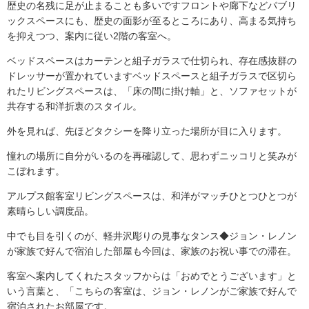
歴史の名残に足が止まることも多いですフロントや廊下などパブリ
ックスペースにも、歴史の面影が至るところにあり、高まる気持ち
を抑えつつ、案内に従い2階の客室へ。
ベッドスペースはカーテンと組子ガラスで仕切られ、存在感抜群の
ドレッサーが置かれていますベッドスペースと組子ガラスで区切ら
れたリビングスペースは、「床の間に掛け軸」と、ソファセットが
共存する和洋折衷のスタイル。
外を見れば、先ほどタクシーを降り立った場所が目に入ります。
憧れの場所に自分がいるのを再確認して、思わずニッコリと笑みが
こぼれます。
アルプス館客室リビングスペースは、和洋がマッチひとつひとつが
素晴らしい調度品。
中でも目を引くのが、軽井沢彫りの見事なタンス◆ジョン・レノン
が家族で好んで宿泊した部屋も今回は、家族のお祝い事での滞在。
客室へ案内してくれたスタッフからは「おめでとうございます」と
いう言葉と、「こちらの客室は、ジョン・レノンがご家族で好んで
宿泊されたお部屋です。