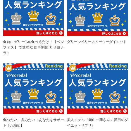
食前にゼリー1本食べるだけ！【ベジ
グリーンベリースムージーダイエット
ファス】で無理な食事制限とサヨナ
ラ！
食べたい！呑みたい！あなたをサポー
美人モデル「崎山一葉さん」愛用のダ
ト【八糖仙】
イエットサプリ♪