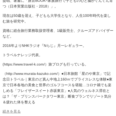
提唱、著書に「旅育BOOK~家族旅行で子どもの心と脳がぐんぐん育
つ（日本実業出版社・2018）」。
現在は50歳を迎え、子どもも大学生となり、人生100年時代を楽し
む旅を研究中。
資格に総合旅行業務取扱管理者、1級販売士、クルーズアドバイザー
など。
2016年よりNHKラジオ『Nらじ』月一レギュラー。
トラベルナレッジ代表。
(https://www.travel-k.com/）旅ブログも行っている。
（http://www.murata-kazuko.com/）●日本旅館「星のや東京」で記
念日トラベル｜東京のど真ん中地上160ｍでプライスレスな体験●東
京で日本各地の美食と世界のゴルフコースを堪能…コロナ禍でも楽
しめる「フレイザースイート赤坂東京」●人気のウェルネス滞在と
は？「ザ・プリンスパークタワー東京」断食プランでリゾート気分
＆疲れた体を整える
続きを見る