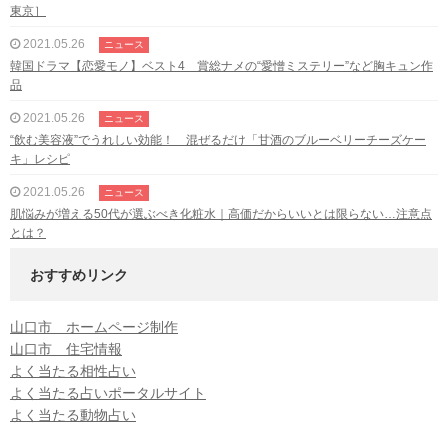
東京］
2021.05.26
ニュース
韓国ドラマ【恋愛モノ】ベスト4 賞総ナメの“愛憎ミステリー”など胸キュン作
品
2021.05.26
ニュース
“飲む美容液”でうれしい効能！ 混ぜるだけ「甘酒のブルーベリーチーズケー
キ」レシピ
2021.05.26
ニュース
肌悩みが増える50代が選ぶべき化粧水｜高価だからいいとは限らない…注意点
とは？
おすすめリンク
山口市 ホームページ制作
山口市 住宅情報
よく当たる相性占い
よく当たる占いポータルサイト
よく当たる動物占い