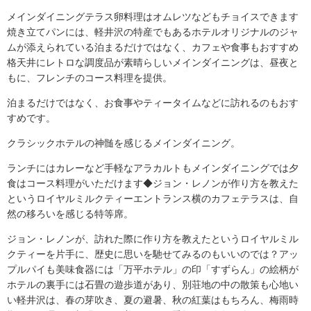
メインダイニングテラス卵料理はオムレツなどもチョイスできます
焼き立てパンには、軽井沢の特産でもあるホテルオリジナルのジャ
ムが添えられている泊まるだけではなく、カフェや食事もおすすめ
格天井にレトロな調度品が素晴らしいメインダイニングは、昼夜と
もに、フレンチのコース料理を提供。
泊まるだけではなく、お食事やティータイムなどに訪れるのもおす
すめです。
クラシックホテルの神髄を感じるメインダイニング。
ランチにはカレーなど手軽なアラカルトもメインダイニングでは夕
食はコース料理がいただけます◆ジョン・レノンが作り方を教えた
というロイヤルミルクティーエントランス横のカフェテラスは、自
然の移ろいを感じる特等席。
ジョン・レノンが、訪れた際に作り方を教えたというロイヤルミル
クティーを片手に、歴史に思いを馳せてみるのもいいのでは？アッ
プルパイも美味食器には「万平ホテル」の印「すずらん」の絵柄が
ホテルの裏手には石畳の遊歩道があり、別荘地の中の散策も心地い
い軽井沢は、春の芽吹き、夏の避暑、秋の紅葉はもちろん、梅雨時