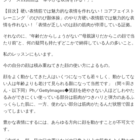
【目次】硬い表情筋では魅力的な表情を作れない！コアフェイスト
レーニング「のびのび顏体操」のやり方硬い表情筋では魅力的な表
情を作れない！「表情が乏しいのは顔の筋肉が停滞している証拠。
それなのに、“年齢だからしょうがない””母親譲りだからこの顔で当
たり前”と、何の疑問も持たずどこかで納得している人の多いこと。
私のレッスンにもいます。
今の自分の顔は積み重ねてきた顔の使い方によるもの。
顔をよく動かしてきた人はいくつになっても若々しく、動かしてな
い人は年齢よりも老けて見られる顏になって当然です」（間々田さ
ん・以下同）Ph／GettyImages◆笑顔を絶やさない人ほどしわやた
るみができにくい使っている部分は筋肉がつきハリと弾力のあるふ
っくらした肌に、一方、使わない部分は筋肉がたるんだ状態で固ま
ってしまいます。
豊かな表情にするには、あらゆる方向に顔を動かすことが不可欠で
す。