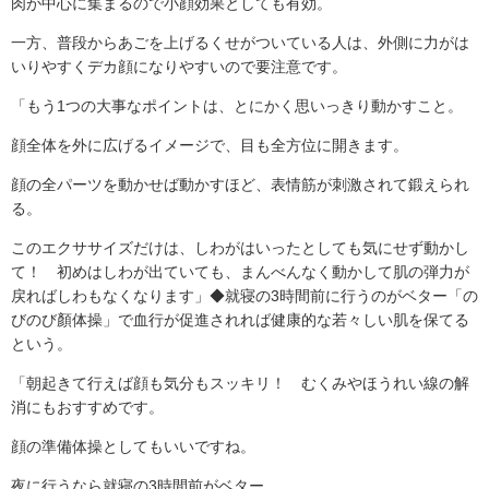
肉が中心に集まるので小顔効果としても有効。
一方、普段からあごを上げるくせがついている人は、外側に力がは
いりやすくデカ顔になりやすいので要注意です。
「もう1つの大事なポイントは、とにかく思いっきり動かすこと。
顔全体を外に広げるイメージで、目も全方位に開きます。
顔の全パーツを動かせば動かすほど、表情筋が刺激されて鍛えられ
る。
このエクササイズだけは、しわがはいったとしても気にせず動かし
て！ 初めはしわが出ていても、まんべんなく動かして肌の弾力が
戻ればしわもなくなります」◆就寝の3時間前に行うのがベター「の
びのび顏体操」で血行が促進されれば健康的な若々しい肌を保てる
という。
「朝起きて行えば顔も気分もスッキリ！ むくみやほうれい線の解
消にもおすすめです。
顔の準備体操としてもいいですね。
夜に行うなら就寝の3時間前がベター。