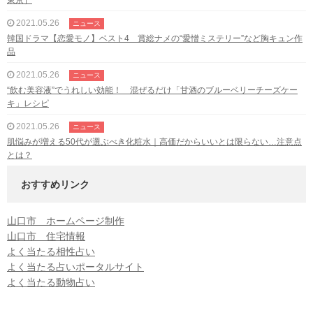
2021.05.26
ニュース
韓国ドラマ【恋愛モノ】ベスト4 賞総ナメの“愛憎ミステリー”など胸キュン作
品
2021.05.26
ニュース
“飲む美容液”でうれしい効能！ 混ぜるだけ「甘酒のブルーベリーチーズケー
キ」レシピ
2021.05.26
ニュース
肌悩みが増える50代が選ぶべき化粧水｜高価だからいいとは限らない…注意点
とは？
おすすめリンク
山口市 ホームページ制作
山口市 住宅情報
よく当たる相性占い
よく当たる占いポータルサイト
よく当たる動物占い