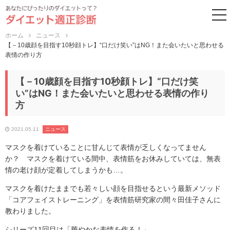
to
ホーム
ニュース
【－10歳顔を目指す10秒顔トレ】“口だけ笑い”はNG！また会いたいと思わせる
表情の作り方
【－10歳顔を目指す10秒顔トレ】“口だけ笑
い”はNG！また会いたいと思わせる表情の作り
方
2021.05.11
ニュース
マスクを着けていることに甘んじて表情が乏しくなってません
か？ マスクを着けている間中、表情筋をお休みしていては、無表
情の老け顔が定着してしまうかも…。
マスクを着けたままでも若々しい顔を目指せるという最新メソッド
「コアフェイストレーニング」を表情筋研究家の間々田佳子さんに
教わりました。
シリーズ11回目は「華やかな表情を作る！」。