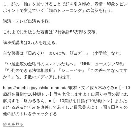
し、顔の「軸」を見つけることで顔を引き締め、表情・印象をピン
ポイントで変えていく「顔のトレーニング」の普及を行う。
講演・テレビ出演も多数。
これまでに出版した著書は13冊累計56万部を突破。
講座受講者は3万人を超える。
主な著書は『日めくり まいにち、顔ヨガ！』（小学館）など。
『中居正広の金曜日のスマイルたちへ』『NHKニュースシブ5時』
『行列のできる法律相談所』『シューイチ』『この差ってなんです
か？』他、多数のメディアにも出演。
https://ameblo.jp/yoshiko-mamada/取材・文／佐々木めぐみ●【－10
歳顔を目指す10秒顔トレ】唇も老化しますよ！口周りや唇の縦じわ
解消する「唇ぷるるん」●【－10歳顔を目指す10秒顔トレ】まぶた
のたるみ＆むくみを改善して若々しい目元美人に！→間々田さんの
他の顔のトレをチェックする
続きを見る