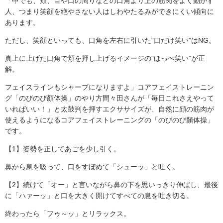
「中でも、頬、目や口の周りなどの口角より上の筋肉をよく動かす
人、つまり笑顔を絶やさない人はしわやたるみができにくい傾向に
あります。
ただし、笑顔といっても、口角を左右に引いた“口だけ笑い”はNG。
真上に上げた口角で頬を押し上げるイメージの“ほっぺ笑い”が正
解。
フェイスラインもシャープになりますよ」コアフェイストレーニン
グ「のびのび顏体操」のやり方間々田さんが「毎日これさえやって
いればいい！」と太鼓判を押すエクササイズが、自然に顔の筋肉が
使えるようになるコアフェイストレーニングの「のびのび顏体操」
です。
【1】姿勢を正してあごを少し引く。
鼻から息を吸って、口をすぼめて「シューッ」と吐く。
【2】続けて「オー」と言いながら鼻の下を思いっきり伸ばし、最後
に「ハァーッ」と口を大きく開けてすべての息を吐き切る。
終わったら「フゥ～ッ」とリラックス。