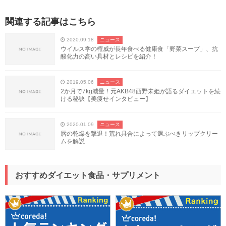
関連する記事はこちら
2020.09.18
ニュース
ウイルス学の権威が長年食べる健康食「野菜スープ」、抗
酸化力の高い具材とレシピを紹介！
2019.05.06
ニュース
2か月で7kg減量！元AKB48西野未姫が語るダイエットを続
ける秘訣【美痩せインタビュー】
2020.01.09
ニュース
唇の乾燥を撃退！荒れ具合によって選ぶべきリップクリー
ムを解説
おすすめダイエット食品・サプリメント