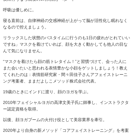
呼吸は優しめに。
寝る直前は、自律神経の交感神経が上がって脳が活性化し眠れなく
なるので控えましょう。
リラックスした状態のバスタイムに行うのも1日の疲れがとれていい
ですね」マスクを着けていれば、顔を大きく動かしても他人の目な
んて気になりません。
“マスクを着けたら顔の筋トレタイム！”と習慣づけて、会った人に
また会いたいと思われる表情豊かな小顔をゲットしましょう！教え
てくれたのは：表情筋研究家・間々田佳子さんアフェイストレーニ
ング考案者、ままだよしこメソッド株式会社代表。
19歳のときにインドに渡り、顔のヨガを学ぶ。
2010年フェイシャルヨガの高津文美子氏に師事し、インストラクタ
ー認定資格を取得。
以後、顔ヨガブームの火付け役として美容業界を牽引。
2020年より自身の新メソッド「コアフェイストレーニング」を考案