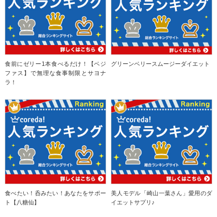
食前にゼリー1本食べるだけ！【ベジ
グリーンベリースムージーダイエット
ファス】で無理な食事制限とサヨナ
ラ！
食べたい！呑みたい！あなたをサポー
美人モデル「崎山一葉さん」愛用のダ
ト【八糖仙】
イエットサプリ♪