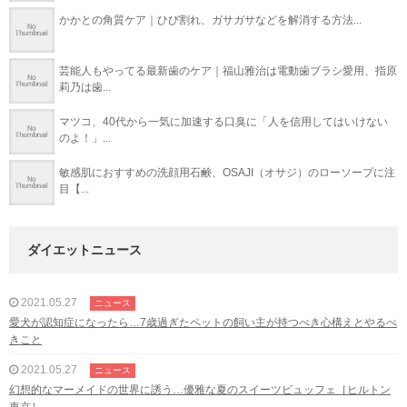
かかとの角質ケア｜ひび割れ、ガサガサなどを解消する方法...
芸能人もやってる最新歯のケア｜福山雅治は電動歯ブラシ愛用、指原
莉乃は歯...
マツコ、40代から一気に加速する口臭に「人を信用してはいけない
のよ！」...
敏感肌におすすめの洗顔用石鹸、OSAJI（オサジ）のローソープに注
目【...
ダイエットニュース
2021.05.27
ニュース
愛犬が認知症になったら…7歳過ぎたペットの飼い主が持つべき心構えとやるべ
きこと
2021.05.27
ニュース
幻想的なマーメイドの世界に誘う…優雅な夏のスイーツビュッフェ［ヒルトン
東京］