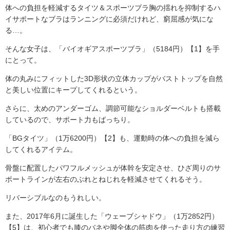
体への負担を軽減するタイツ＆スポーツブラ胸の揺れを抑制するハ
イサポートなブラはランニングに必須だけれど、窮屈感が気にな
る…。
そんな女子は、「バイオギアスポーツブラ」（5184円）【1】を手
にとって。
体の丸みにフィットした3D形状の立体カップがバストトップを自然
と美しい位置にキープしてくれるという。
さらに、太めのアンダーゴム、調節可能なショルダーベルトも搭載
しているので、サポート力もばっちり。
「BGタイツ」（1万6200円）【2】も、運動時の体への負担を減ら
してくれるアイテム。
骨盤に配置したパワフルメッシュが体幹を安定させ、ひざ周りのサ
ポートラインが左右のぶれとねじれを軽減させてくれるそう。
リバーシブルなのもうれしい。
また、2017年6月に誕生した「ウェーブシャドウ」（1万2852円）
【5】は、初心者でも膝のバネや脚全体の筋肉を使った走り方の練習