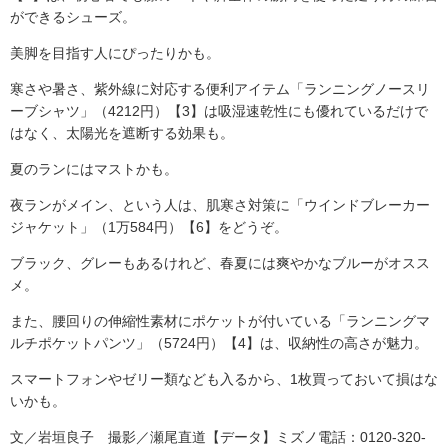
ができるシューズ。
美脚を目指す人にぴったりかも。
寒さや暑さ、紫外線に対応する便利アイテム「ランニングノースリ
ーブシャツ」（4212円）【3】は吸湿速乾性にも優れているだけで
はなく、太陽光を遮断する効果も。
夏のランにはマストかも。
夜ランがメイン、という人は、肌寒さ対策に「ウインドブレーカー
ジャケット」（1万584円）【6】をどうぞ。
ブラック、グレーもあるけれど、春夏には爽やかなブルーがオスス
メ。
また、腰回りの伸縮性素材にポケットが付いている「ランニングマ
ルチポケットパンツ」（5724円）【4】は、収納性の高さが魅力。
スマートフォンやゼリー類なども入るから、1枚買っておいて損はな
いかも。
文／岩垣良子 撮影／瀬尾直道【データ】ミズノ電話：0120-320-