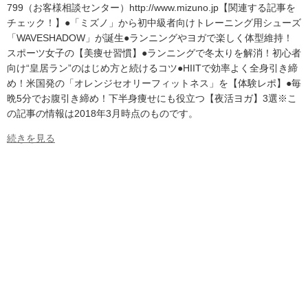
799（お客様相談センター）http://www.mizuno.jp【関連する記事を
チェック！】●「ミズノ」から初中級者向けトレーニング用シューズ
「WAVESHADOW」が誕生●ランニングやヨガで楽しく体型維持！
スポーツ女子の【美痩せ習慣】●ランニングで冬太りを解消！初心者
向け“皇居ラン”のはじめ方と続けるコツ●HIITで効率よく全身引き締
め！米国発の「オレンジセオリーフィットネス」を【体験レポ】●毎
晩5分でお腹引き締め！下半身痩せにも役立つ【夜活ヨガ】3選※こ
の記事の情報は2018年3月時点のものです。
続きを見る