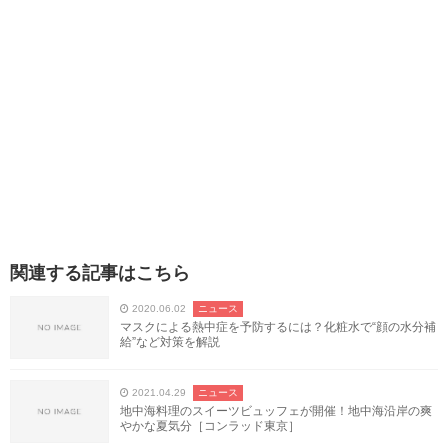
関連する記事はこちら
2020.06.02
ニュース
マスクによる熱中症を予防するには？化粧水で“顔の水分補
給”など対策を解説
2021.04.29
ニュース
地中海料理のスイーツビュッフェが開催！地中海沿岸の爽
やかな夏気分［コンラッド東京］