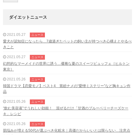
ダイエットニュース
2021.05.27
ニュース
愛犬が認知症になったら…7歳過ぎたペットの飼い主が持つべき心構えとやるべ
きこと
2021.05.27
ニュース
幻想的なマーメイドの世界に誘う…優雅な夏のスイーツビュッフェ［ヒルトン
東京］
2021.05.26
ニュース
韓国ドラマ【恋愛モノ】ベスト4 賞総ナメの“愛憎ミステリー”など胸キュン作
品
2021.05.26
ニュース
“飲む美容液”でうれしい効能！ 混ぜるだけ「甘酒のブルーベリーチーズケー
キ」レシピ
2021.05.26
ニュース
肌悩みが増える50代が選ぶべき化粧水｜高価だからいいとは限らない…注意点