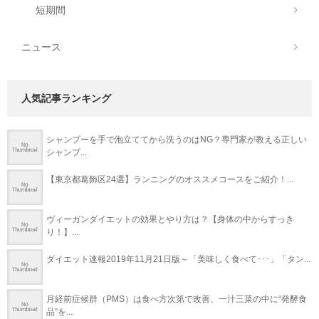
短期間
ニュース
人気記事ランキング
シャンプーを手で泡立ててから洗うのはNG？専門家が教える正しい
シャンプ...
【東京都葛飾区24選】ランニングのオススメコースをご紹介！...
ヴィーガンダイエットの効果とやり方は？【身体の中からすっき
り！】...
ダイエット速報2019年11月21日版～「美味しく食べて･･･」「タン...
月経前症候群（PMS）は食べ方次第で改善、一汁三菜の中に“発酵食
品”を...