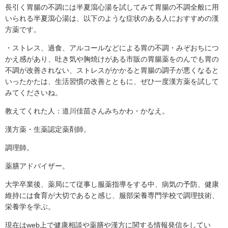
長引く胃腸の不調には半夏瀉心湯を試してみて胃腸の不調全般に用
いられる半夏瀉心湯は、以下のような症状のある人におすすめの漢
方薬です。
・ストレス、過食、アルコールなどによる胃の不調・みぞおちにつ
かえ感があり、吐き気や胸焼けがある市販の胃腸薬をのんでも胃の
不調が改善されない、ストレスがかかると胃腸の調子が悪くなると
いったかたは、生活習慣の改善とともに、ぜひ一度漢方薬を試して
みてくださいね。
教えてくれた人：道川佳苗さんみちかわ・かなえ。
漢方薬・生薬認定薬剤師。
調理師。
薬膳アドバイザー。
大学卒業後、薬局にて従事し服薬指導をする中、病気の予防、健康
維持には食育が大切であると感じ、服部栄養専門学校で調理技術、
栄養学を学ぶ。
現在はweb上で健康相談や薬膳や漢方に関する情報発信をしてい