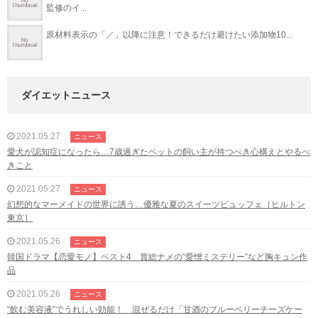
監修のイ...
原材料表示の「／」以降に注意！できるだけ避けたい添加物10...
ダイエットニュース
2021.05.27
ニュース
愛犬が認知症になったら…7歳過ぎたペットの飼い主が持つべき心構えとやるべ
きこと
2021.05.27
ニュース
幻想的なマーメイドの世界に誘う…優雅な夏のスイーツビュッフェ［ヒルトン
東京］
2021.05.26
ニュース
韓国ドラマ【恋愛モノ】ベスト4 賞総ナメの“愛憎ミステリー”など胸キュン作
品
2021.05.26
ニュース
“飲む美容液”でうれしい効能！ 混ぜるだけ「甘酒のブルーベリーチーズケー