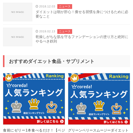
2018.12.03
ニュース
ダイエットは朝が肝心！痩せる習慣を身につけるために必
要なこと
2019.02.13
ニュース
乾燥しがちな肌を守るファンデーションの塗り方と絶対に
やるべき鉄則
おすすめダイエット食品・サプリメント
食前にゼリー1本食べるだけ！【ベジ
グリーンベリースムージーダイエット