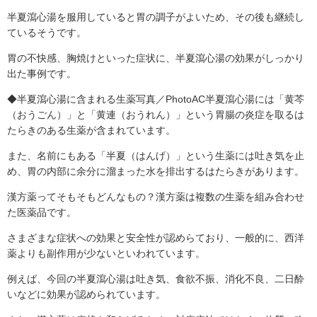
半夏瀉心湯を服用していると胃の調子がよいため、その後も継続し
ているそうです。
胃の不快感、胸焼けといった症状に、半夏瀉心湯の効果がしっかり
出た事例です。
◆半夏瀉心湯に含まれる生薬写真／PhotoAC半夏瀉心湯には「黄芩
（おうごん）」と「黄連（おうれん）」という胃腸の炎症を取るは
たらきのある生薬が含まれています。
また、名前にもある「半夏（はんげ）」という生薬には吐き気を止
め、胃の内部に余分に溜まった水を排出するはたらきがあります。
漢方薬ってそもそもどんなもの？漢方薬は複数の生薬を組み合わせ
た医薬品です。
さまざまな症状への効果と安全性が認めらており、一般的に、西洋
薬よりも副作用が少ないといわれています。
例えば、今回の半夏瀉心湯は吐き気、食欲不振、消化不良、二日酔
いなどに効果が認められています。