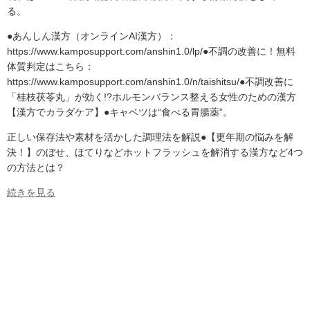
る。
●あんしん漢方（オンラインAI漢方）：
https://www.kamposupport.com/anshin1.0/lp/●不調の改善に！無料
体質判定はこちら：
https://www.kamposupport.com/anshin1.0/n/taishitsu/●不調改善に
「桂枝茯苓丸」が効く!?ホルモンバランス整える女性のための漢方
【漢方でカラダケア】●キャベツは“食べる胃腸薬”。
正しい保存法や素材を活かした調理法を解説●【更年期の悩みを解
決！】のぼせ、ほてりなどホットフラッシュを解消する漢方など4つ
の方法とは？
続きを見る