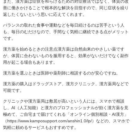
また、漢方薬は症状を和らげるための対症療法ではなく、体質の改
善に働きかけることで根本的な解決を目指すので、同じ症状を繰り
返したくないという思いに応えてくれます。
バランスの取れた食事や運動などを毎日続けるのは苦手という人
も、毎日のむだけなので、手間なく気軽に継続できる点がメリット
です。
漢方薬を始めるときの注意点漢方薬は自然由来のやさしい薬です
が、体質に合わないものを服用すると、効果がないだけでなく副作
用が起こる場合もあります。
漢方薬を選ぶときは医師や薬剤師に相談するのが安心ですね。
漢方薬の購入はドラッグストア、漢方クリニック、漢方薬局などで
可能です。
クリニックや漢方薬局は敷居が高いという人には、スマホで相談
し、AI（人工知能）と漢方のプロフェッショナルが効く漢方薬を見
極めて、ご自宅まで届けてくれる「オンライン個別相談・AI漢方」
（https://www.kamposupport.com/anshin1.0/lp/）などの、スマホで
気軽に頼めるサービスもおすすめです。