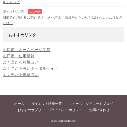
キ」レシピ
2021.05.26
ニュース
肌悩みが増える50代が選ぶべき化粧水｜高価だからいいとは限らない…注意点
とは？
おすすめリンク
山口市 ホームページ制作
山口市 住宅情報
よく当たる相性占い
よく当たる占いポータルサイト
よく当たる動物占い
ホーム
ダイエット診断一覧
ニュース・ダイエットブログ
おすすめサプリ
プライバシーポリシー
お問い合わせ
(c)2017 diet-shindan.com