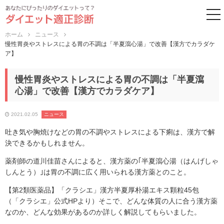
to
ホーム
ニュース
慢性胃炎やストレスによる胃の不調は「半夏瀉心湯」で改善【漢方でカラダケ
ア】
慢性胃炎やストレスによる胃の不調は「半夏瀉
心湯」で改善【漢方でカラダケア】
2021.02.05
ニュース
吐き気や胸焼けなどの胃の不調やストレスによる下痢は、漢方で解
決できるかもしれません。
薬剤師の道川佳苗さんによると、漢方薬の｢半夏瀉心湯（はんげしゃ
しんとう）｣は胃の不調に広く用いられる漢方薬とのこと。
【第2類医薬品】「クラシエ」漢方半夏厚朴湯エキス顆粒45包
（「クラシエ」公式HPより）そこで、どんな体質の人に合う漢方薬
なのか、どんな効果があるのか詳しく解説してもらいました。