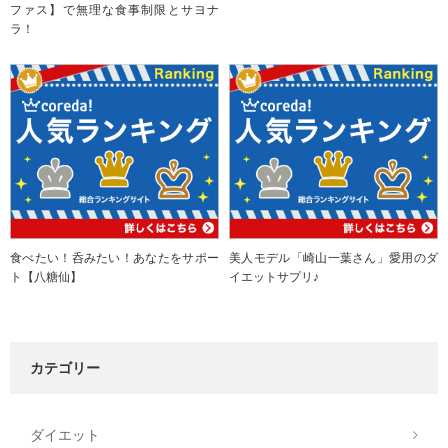
ファス】で無理な食事制限とサヨナ
ラ！
食べたい！呑みたい！あなたをサポー
美人モデル「崎山一葉さん」愛用のダ
ト【八糖仙】
イエットサプリ♪
カテゴリー
ダイエット