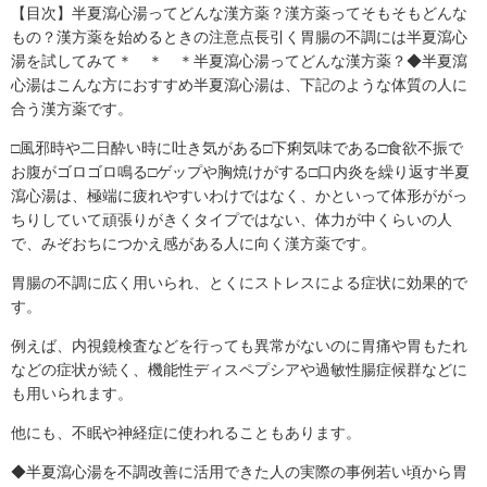
【目次】半夏瀉心湯ってどんな漢方薬？漢方薬ってそもそもどんな
もの？漢方薬を始めるときの注意点長引く胃腸の不調には半夏瀉心
湯を試してみて＊ ＊ ＊半夏瀉心湯ってどんな漢方薬？◆半夏瀉
心湯はこんな方におすすめ半夏瀉心湯は、下記のような体質の人に
合う漢方薬です。
□風邪時や二日酔い時に吐き気がある□下痢気味である□食欲不振で
お腹がゴロゴロ鳴る□ゲップや胸焼けがする□口内炎を繰り返す半夏
瀉心湯は、極端に疲れやすいわけではなく、かといって体形ががっ
ちりしていて頑張りがきくタイプではない、体力が中くらいの人
で、みぞおちにつかえ感がある人に向く漢方薬です。
胃腸の不調に広く用いられ、とくにストレスによる症状に効果的で
す。
例えば、内視鏡検査などを行っても異常がないのに胃痛や胃もたれ
などの症状が続く、機能性ディスペプシアや過敏性腸症候群などに
も用いられます。
他にも、不眠や神経症に使われることもあります。
◆半夏瀉心湯を不調改善に活用できた人の実際の事例若い頃から胃